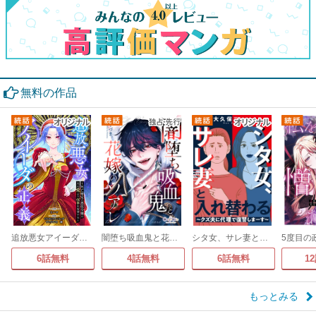
無料の作品
追放悪女アイーダの正義～死亡確定の悪役令嬢は夫の愛より改革を所望する～
闇堕ち吸血鬼と花嫁のソアレ
シタ女、サレ妻と入れ替わる～クズ夫に代理で復讐しまーす～
6話無料
4話無料
6話無料
1
もっとみる