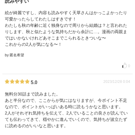
読みやすい
絵が綺麗ですし、内容も読みやすく天草さんはかっこよかったり
可愛かったらしてわたしはすきです！
わたしも秋の年齢に近く独身なので周りから結婚は？と言われた
りします、秋と似たような気持ちだから余計に…。漫画の両親ま
ではいかないけれどあそこまでこられるときついな〜
これからの2人が気になる〜！
by 匿名希望
0
2023/12/28 0:04
5.0
無料分30話まで読みました。
あと半分なので、ここからが気にはなりますが、今ポイント不足
なので、ポイントがいっぱいある時に読もうかなと思います。
2人がそれぞれ気持ちを伝えて、2人でいることの良さが読んでい
ても伝わってきて、穏やかに進んでいくので、気持ちが波立たず
に読めるのがいいなと思います。