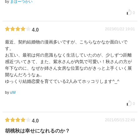
by
まほーつかい
0
2023/01/22 19:01
4.0
最近、契約結婚物の漫画多いですが、こちらなかなか面白いで
す。
お互い、最初は何の意識もなく生活していたのが、少しずつ距離
感近づいてきて、また、紫水さんが内気で可愛い！秋さんの方が
年下なのに、なぜか姉さん女房な位置なのがきっと上手くいく展
開なんだろうなぁ。
ゆっくり結婚恋愛を育てている2人みてホッコリします^_^
by
uW
0
2021/05/15 22:49
4.0
胡桃秋は幸せになれるのか？