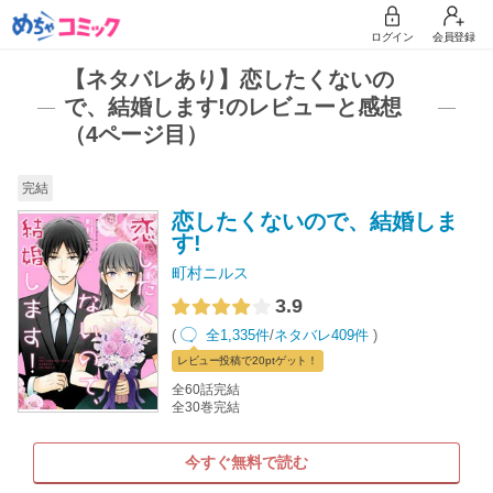
ログイン
会員登録
【ネタバレあり】恋したくないの
で、結婚します!のレビューと感想
（4ページ目）
完結
恋したくないので、結婚しま
す!
町村ニルス
3.9
(
全1,335件
/
ネタバレ409件
)
レビュー
投稿で20pt
ゲット！
全60話完結
全30巻完結
今すぐ無料で読む