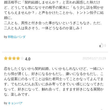
婚活相手に「契約結婚しませんか？」と言われ困惑した秋だけ
ど、どうしても気になりその相手の紫水に「もう少し話を聞かせ
てもらえませんか？」と声をかけたことから、トントン拍子に結
婚に。
二人とも、異性と付き合った事がないというぎこちなさ。ただ、
二人とも人は良さそう。一体どうなるのか楽しみ！
by
和歌山パンダ
0
2025/01/17 21:29
4.0
恋をしたくないから契約結婚。いいかもしれないけど、一緒にい
たら情が湧くし、好きになるかもだし、嫌いになるかもだし、こ
んな提案にのるってことは似た者同士ってことかなってよんでま
す。でもだんだんお互いに歩み寄ってきていい感じになってきた
なって、好きになって、触れ合って、ますます好きになる展開か
な。楽しみです。
by
キョンバア