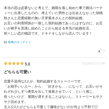
本当の恋は必要ないと考えで、婚期を逃し始めた事で婚活パーテ
ィーに出席したものの、考えていた男性とは出会えなかった胡桃
秋さんと恋愛経験の無い天草紫水さんとの契約結婚。
お互いの利害関係が一致した契約結婚であったはずなのに、お互
いが相手を意識し始めたことから始まる本当の結婚生活。
初々しい恋の物語です。ドキドキしながら読んでいます！
by
長崎のヨッチャン
0
2023/02/23 21:48
5.0
どちらも可愛い
恋愛不器用な2人が、契約結婚するストーリーです。
「お相手いい人〜」から、「好きかも…」になって、お互いがそ
れぞれ少しずつ勇気を出して発展させていく…という感じ。
焦ったいけど、展開が遅すぎることはないし、ストーリーもサク
サク読めます。
主人公2人がどちらも可愛くて嫌味がないのが何より平和で◎