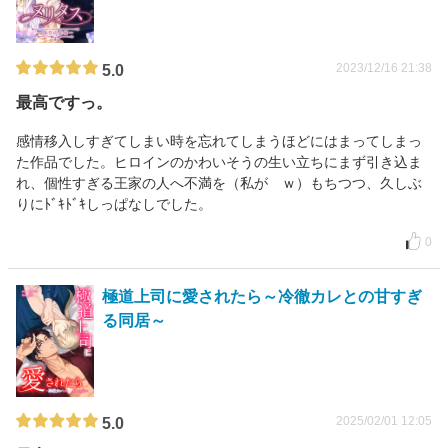
2023/12/16 21:38
5.0
最高ですっ。
感情移入しすぎてしまい時を忘れてしまうほどにはまってしまっ
た作品でした。ヒロインのかわいそうの生い立ちにまず引き込ま
れ、個性すぎる王家の人へ不満を（私が ｗ）もちつつ、久しぶ
りにﾄﾞｷﾄﾞｷしっぱなしでした。
0
極道上司に愛されたら～冷徹カレとの甘すぎ
る同居～
2025/02/01 12:05
5.0