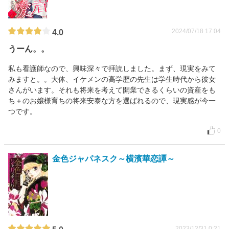
2024/07/18 17:04
4.0
うーん。。
私も看護師なので、興味深々で拝読しました。まず、現実をみて
みますと。。大体、イケメンの高学歴の先生は学生時代から彼女
さんがいます。それも将来を考えて開業できるくらいの資産をも
ち＋のお嬢様育ちの将来安泰な方を選ばれるので、現実感が今一
つです。
0
金色ジャパネスク～横濱華恋譚～
2023/12/31 0:21