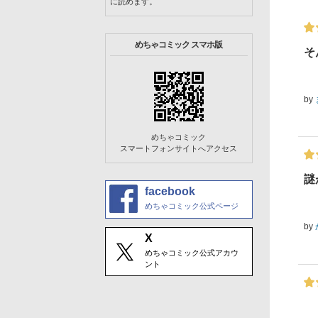
に読めます。
めちゃコミック スマホ版
そ
by
めちゃコミック
スマートフォンサイトへアクセス
謎
facebook
めちゃコミック公式ページ
by
X
めちゃコミック公式アカウ
ント