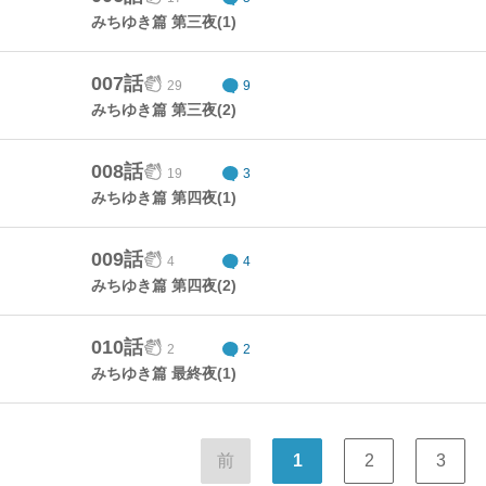
みちゆき篇 第三夜(1)
007話
29
9
みちゆき篇 第三夜(2)
008話
19
3
みちゆき篇 第四夜(1)
009話
4
4
みちゆき篇 第四夜(2)
010話
2
2
みちゆき篇 最終夜(1)
前
1
2
3