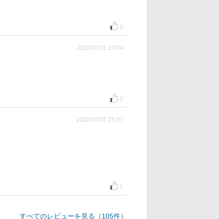
0
2022/07/11 17:04
2
2022/07/07 15:37
1
すべてのレビューを見る（105件）