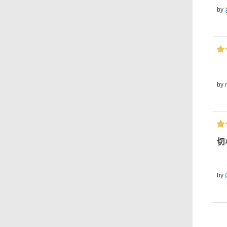
by
by
切
by