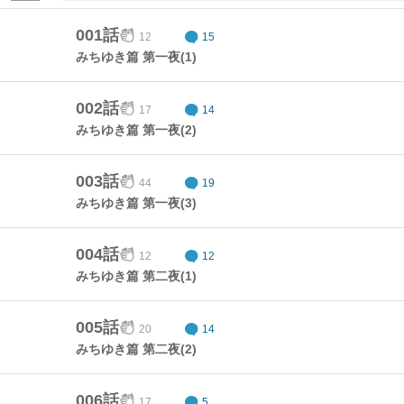
001話
12
15
みちゆき篇 第一夜(1)
002話
17
14
みちゆき篇 第一夜(2)
003話
44
19
みちゆき篇 第一夜(3)
004話
12
12
みちゆき篇 第二夜(1)
005話
20
14
みちゆき篇 第二夜(2)
006話
17
5