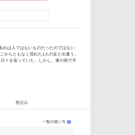
「あれは人ではないものだったのではない
どこからともなく現れた1人の女と出逢う。
せな日々を送っていた。しかし、家の前で不
巻読み
一覧の使い方
？