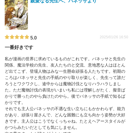
親愛なる先生へ、バネッサより
2025/01/26 16:50
5.0
一番好きです
私が漫画の世界に求めているものがこれです。バネッサと先生の
関係、魔法学校の先生、友人たちのと交流、意地悪な人はほとん
ど出てこず、登場人物はみな一生懸命頑張る人たちです。初期の
ころはバネッサと先生の手紙のやり取りが楽しく、先生って誰だ
ろうとワクワクし、途中からは魔物討伐となりハラハラしまし
た。ただ魔物討伐の表現がいまいち私には理解しがたく、擬音ば
かりで勝ったのやら負けたのやら。後でバネッサの手紙で知るば
かりです。
それでも主人公バネッサの不遇な生い立ちにもかかわらず、能力
があり、頑張り屋さんで、どんな困難にも立ち向かう姿勢が大好
きです。主人公はこうでなくっちゃね。たとえヘアースタイルが
かつらみたいだとしても気にしません。