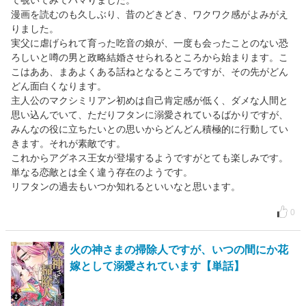
て覗いてみてハマりました。
漫画を読むのも久しぶり、昔のどきどき、ワクワク感がよみがえ
りました。
実父に虐げられて育った吃音の娘が、一度も会ったことのない恐
ろしいと噂の男と政略結婚させられるところから始まります。こ
こはああ、まあよくある話ねとなるところですが、その先がどん
どん面白くなります。
主人公のマクシミリアン初めは自己肯定感が低く、ダメな人間と
思い込んでいて、ただりフタンに溺愛されているばかりですが、
みんなの役に立ちたいとの思いからどんどん積極的に行動してい
きます。それが素敵です。
これからアグネス王女が登場するようですがとても楽しみです。
単なる恋敵とは全く違う存在のようです。
リフタンの過去もいつか知れるといいなと思います。
0
火の神さまの掃除人ですが、いつの間にか花
嫁として溺愛されています【単話】