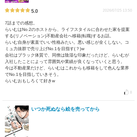
2026/07/25 13:50
5.0
7話までの感想。
らいむはNo.2のホストから、ライフスタイルに合わせた家を提案
する(リノベーション)不動産会社へ移籍(転職)するお話。
らいむ自身が素直でいい性格みたい。悪い感じが全くしない。コ
ミュ力抜群で売り上げNo.1を目指す(？)w
会社はブラック体質で、同僚は陰湿な印象だったけど、らいむが
入社したことによって雰囲気や業績が良くなっていくと思う。
今は不動産業だけど、らいむはこれからも移籍をして色んな業界
でNo.1を目指していきそう。
らいむおもしろくて好きw
8
いつか死ぬなら絵を売ってから