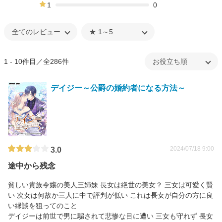
8%
1
0
0%
1 - 10件目／全286件
デイジー～公爵の婚約者になる方法～
2024/07/18 9:00
3.0
途中から残念
貧しい貴族令嬢の美人三姉妹 長女は絶世の美女？ 三女は可愛く賢
い 次女は何故か三人に中で評判が低い これは長女が自分の方に良
い縁談を狙ってのこと
デイジーは前世で男に騙されて悲惨な目に遭い 三女も守れず 長女