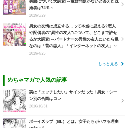
実態について大調査!～嫁姑問題がないと答えた既
婚者は74％～
2019/5/29
男女の友情は成立する…って本当に思える?恋人
や配偶者の“異性の友人”について、どこまで許せ
るか大調査!～パートナーの異性の友人にいたら嫌
なのは「昔の恋人」「インターネットの友人」～
2019/4/25
もっと見る
めちゃマガで人気の記事
実は「エッチしたい」サインだった！男女・シー
ン別の合図はコレ
2016/10/31
ボーイズラブ（BL）とは。女子たちがハマる理由