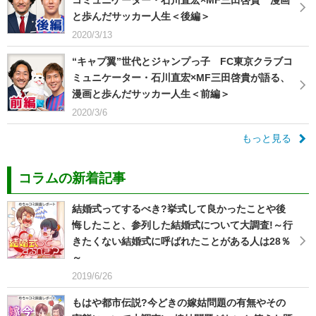
コミュニケーター・石川直宏×MF三田啓貴 漫画
と歩んだサッカー人生＜後編＞
2020/3/13
“キャプ翼”世代とジャンプっ子 FC東京クラブコ
ミュニケーター・石川直宏×MF三田啓貴が語る、
漫画と歩んだサッカー人生＜前編＞
2020/3/6
もっと見る
コラムの新着記事
結婚式ってするべき?挙式して良かったことや後
悔したこと、参列した結婚式について大調査!～行
きたくない結婚式に呼ばれたことがある人は28％
～
2019/6/26
もはや都市伝説?今どきの嫁姑問題の有無やその