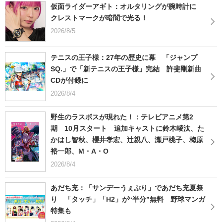
仮面ライダーアギト：オルタリングが腕時計に
クレストマークが暗闇で光る！
2026/8/5
テニスの王子様：27年の歴史に幕 「ジャンプ
SQ.」で「新テニスの王子様」完結 許斐剛新曲
CDが付録に
2026/8/4
野生のラスボスが現れた！：テレビアニメ第2
期 10月スタート 追加キャストに鈴木崚汰、た
かはし智秋、櫻井孝宏、辻親八、瀬戸桃子、梅原
裕一郎、M・A・O
2026/8/4
あだち充：「サンデーうぇぶり」であだち充夏祭
り 「タッチ」「H2」が“半分”無料 野球マンガ
特集も