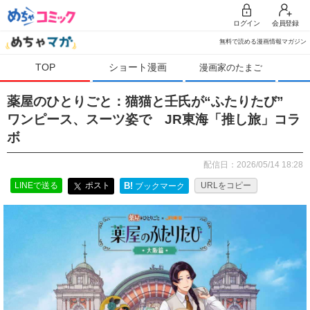
ログイン
会員登録
無料で読める漫画情報マガジン
TOP
ショート漫画
漫画家のたまご
薬屋のひとりごと：猫猫と壬氏が“ふたりたび”
ワンピース、スーツ姿で JR東海「推し旅」コラ
ボ
配信日：2026/05/14 18:28
LINEで送る
ポスト
B!
URLをコピー
ブックマーク