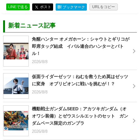
LINEで送る
ポスト
B!
URLをコピー
ブックマーク
新着ニュース記事
角醒ハンター オメガホーン：シャウトとギリコが
即席タッグ結成 イバル連合のハンターとバト
ル！
2026/8/8
仮面ライダーゼッツ：ねむを救うため莫はゼッツ
に変身 オブリビオンに戦いを挑むが！？
2026/8/8
機動戦士ガンダムSEED：アカツキガンダム（オ
オワシ装備）とゼウスシルエットのセット ガン
ダムベース限定のガンプラ
2026/8/8