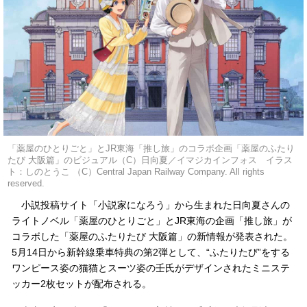
「薬屋のひとりごと」とJR東海「推し旅」のコラボ企画「薬屋のふたり
たび 大阪篇」のビジュアル（C）日向夏／イマジカインフォス イラス
ト：しのとうこ （C）Central Japan Railway Company. All rights
reserved.
小説投稿サイト「小説家になろう」から生まれた日向夏さんの
ライトノベル「薬屋のひとりごと」とJR東海の企画「推し旅」が
コラボした「薬屋のふたりたび 大阪篇」の新情報が発表された。
5月14日から新幹線乗車特典の第2弾として、“ふたりたび”をする
ワンピース姿の猫猫とスーツ姿の壬氏がデザインされたミニステ
ッカー2枚セットが配布される。