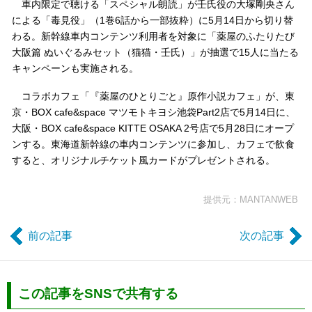
車内限定で聴ける「スペシャル朗読」が壬氏役の大塚剛央さん
による「毒見役」（1巻6話から一部抜粋）に5月14日から切り替
わる。新幹線車内コンテンツ利用者を対象に「薬屋のふたりたび
大阪篇 ぬいぐるみセット（猫猫・壬氏）」が抽選で15人に当たる
キャンペーンも実施される。
コラボカフェ「『薬屋のひとりごと』原作小説カフェ」が、東
京・BOX cafe&space マツモトキヨシ池袋Part2店で5月14日に、
大阪・BOX cafe&space KITTE OSAKA 2号店で5月28日にオープ
ンする。東海道新幹線の車内コンテンツに参加し、カフェで飲食
すると、オリジナルチケット風カードがプレゼントされる。
提供元：MANTANWEB
前の記事
次の記事
この記事をSNSで共有する