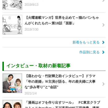
2019/8/13
【火曜連載マンガ】世界を止めて～猫のバンちゃ
んがくれたもの～第18話「面影」
2019/7/30
新着をもっと見る
作品別に見る
インタビュー・取材の新着記事
【葵わかな・竹財輝之助インタビュー】ドラマ
「年の差婚」Ｗ主演が語る、年の差夫婦に大事
な“歩み寄り”と“会話”
2021/1/4
「漫画はオフを作り出すツール」 FC東京クラブ