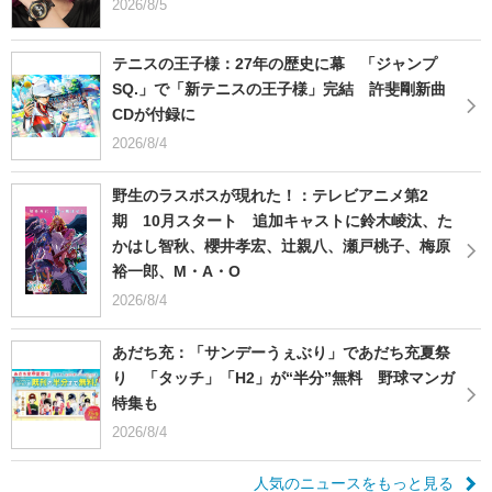
2026/8/5
テニスの王子様：27年の歴史に幕 「ジャンプ
SQ.」で「新テニスの王子様」完結 許斐剛新曲
CDが付録に
2026/8/4
野生のラスボスが現れた！：テレビアニメ第2
期 10月スタート 追加キャストに鈴木崚汰、た
かはし智秋、櫻井孝宏、辻親八、瀬戸桃子、梅原
裕一郎、M・A・O
2026/8/4
あだち充：「サンデーうぇぶり」であだち充夏祭
り 「タッチ」「H2」が“半分”無料 野球マンガ
特集も
2026/8/4
人気のニュースをもっと見る