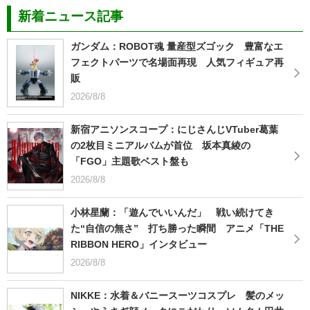
新着ニュース記事
ガンダム：ROBOT魂 量産型ズゴック 豊富なエ
フェクトパーツで名場面再現 人気フィギュア再
販
2026/8/8
新宿アニソンスコープ：にじさんじVTuber葛葉
の2枚目ミニアルバムが首位 坂本真綾の
「FGO」主題歌ベスト盤も
2026/8/8
小林星蘭：「遊んでいいんだ」 戦い続けてき
た“自信の無さ” 打ち勝った瞬間 アニメ「THE
RIBBON HERO」インタビュー
2026/8/8
NIKKE：水着＆バニースーツコスプレ 髪のメッ