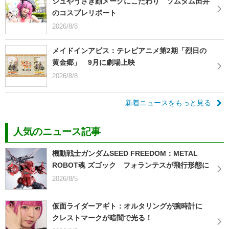
シュやうさぎ顔メークにこだわり ソムタム田井
のコスプレリポート
2026/8/8
メイドインアビス：テレビアニメ第2期「烈日の
黄金郷」 9月に劇場上映
2026/8/8
新着ニュースをもっと見る
人気のニュース記事
機動戦士ガンダムSEED FREEDOM：METAL
ROBOT魂 ズゴック フォランテスが飛行形態に
2026/8/5
仮面ライダーアギト：オルタリングが腕時計に
クレストマークが暗闇で光る！