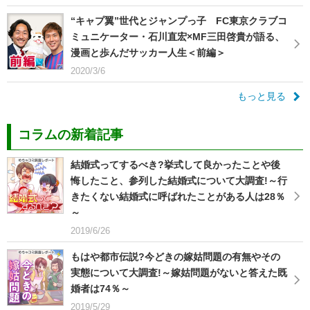
“キャプ翼”世代とジャンプっ子 FC東京クラブコ
ミュニケーター・石川直宏×MF三田啓貴が語る、
漫画と歩んだサッカー人生＜前編＞
2020/3/6
もっと見る
コラムの新着記事
結婚式ってするべき?挙式して良かったことや後
悔したこと、参列した結婚式について大調査!～行
きたくない結婚式に呼ばれたことがある人は28％
～
2019/6/26
もはや都市伝説?今どきの嫁姑問題の有無やその
実態について大調査!～嫁姑問題がないと答えた既
婚者は74％～
2019/5/29