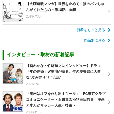
【火曜連載マンガ】世界を止めて～猫のバンちゃ
んがくれたもの～第18話「面影」
2019/7/30
新着をもっと見る
作品別に見る
インタビュー・取材の新着記事
【葵わかな・竹財輝之助インタビュー】ドラマ
「年の差婚」Ｗ主演が語る、年の差夫婦に大事
な“歩み寄り”と“会話”
2021/1/4
「漫画はオフを作り出すツール」 FC東京クラブ
コミュニケーター・石川直宏×MF三田啓貴 漫画
と歩んだサッカー人生＜後編＞
2020/3/13