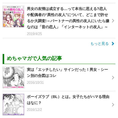
男女の友情は成立する…って本当に思える?恋人
や配偶者の“異性の友人”について、どこまで許せ
るか大調査!～パートナーの異性の友人にいたら嫌
なのは「昔の恋人」「インターネットの友人」～
2019/4/25
もっと見る
めちゃマガで人気の記事
実は「エッチしたい」サインだった！男女・シー
ン別の合図はコレ
2016/10/31
ボーイズラブ（BL）とは。女子たちがハマる理由
はなに？
2016/12/2