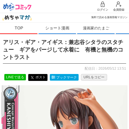
ログイン
会員登録
無料で読める漫画情報マガジン
TOP
ショート漫画
漫画家のたまご
アリス・ギア・アイギス：兼志谷シタラのスタチ
ュー ギアをパージして水着に 有機と無機のコ
ントラスト
配信日：2026/05/12 13:51
LINEで送る
ポスト
B!
URLをコピー
ブックマーク