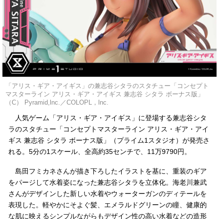
「アリス・ギア・アイギス」の兼志谷シタラのスタチュー「コンセプト
マスターライン アリス・ギア・アイギス 兼志谷 シタラ ボーナス版」
（C） Pyramid,lnc.／COLOPL，lnc.
人気ゲーム「アリス・ギア・アイギス」に登場する兼志谷シタ
ラのスタチュー「コンセプトマスターライン アリス・ギア・アイ
ギス 兼志谷 シタラ ボーナス版」（プライム1スタジオ）が発売さ
れる。5分の1スケール、全高約35センチで、11万9790円。
島田フミカネさんが描き下ろしたイラストを基に、重装のギア
をパージして水着姿になった兼志谷シタラを立体化。海老川兼武
さんがデザインした新しい水着やウォーターガンのディテールを
表現した。軽やかにそよぐ髪、エメラルドグリーンの瞳、健康的
な肌に映えるシンプルながらもデザイン性の高い水着などの造形