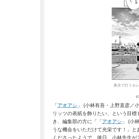
東京で行うセ
(
「
アオアシ
」 (小林有吾・上野直彦／
リッツの表紙を飾りたい、という目標
き、編集部の方に「「
アオアシ
」 (
うな機会をいただけて光栄です！」と
くださったようで、後日、小林先生が