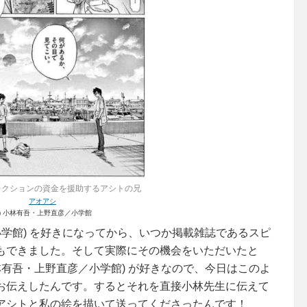
レクションの資金を援助するアシトの兄
アオアシ
c) 小林有吾・上野直彦／小学館
小学館) を好きになってから、いつか掲載雑誌であるスピ
もできました。そして実際にその機会をいただいたと
小林有吾・上野直彦／小学館) が好きなので、今日はこのよ
お伝えしたんです。するとそれを直接小林先生に伝えて
アシトと私の絵を描いて送ってくださったんです！