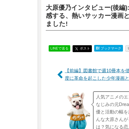
大原優乃インタビュー(後編
感する、熱いサッカー漫画
ました!
B!
LINEで送る
ポスト
ブックマーク
【前編】図書館で週10冊本を
度に革命を起こした少年漫画
人気アニメのエ
なじみの元Dr
優と活動の幅を
んな大原さんが
は？気になる恋