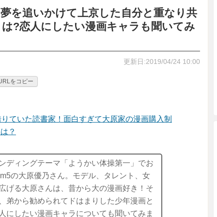
):夢を追いかけて上京した自分と重なり共
とは?恋人にしたい漫画キャラも聞いてみ
更新日:2019/04/24 10:00
URLをコピー
借りていた読書家！面白すぎて大原家の漫画購入制
とは？
ンディングテーマ「ようかい体操第一」でお
eam5の大原優乃さん。モデル、タレント、女
広げる大原さんは、昔から大の漫画好き！そ
、弟から勧められてドはまりした少年漫画と
人にしたい漫画キャラについても聞いてみま