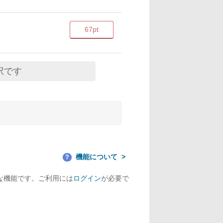
67pt
択です
機能について
？
な機能です。ご利用には
ログイン
が必要で