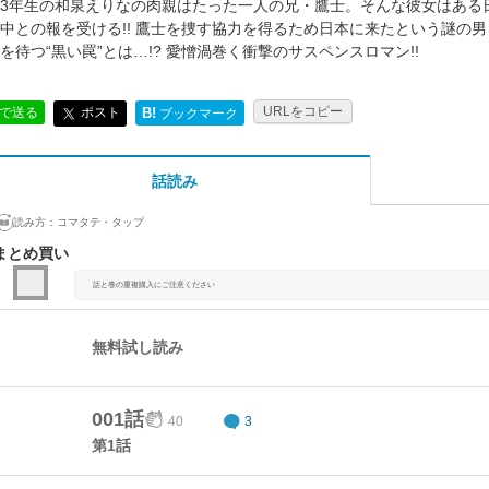
3年生の和泉えりなの肉親はたった一人の兄・鷹士。そんな彼女はある
中との報を受ける!! 鷹士を捜す協力を得るため日本に来たという謎の
を待つ“黒い罠”とは…!? 愛憎渦巻く衝撃のサスペンスロマン!!
URLをコピー
ポスト
Eで送る
B!
ブックマーク
話読み
読み方：
コマタテ・タップ
まとめ買い
話と巻の重複購入にご注意ください
無料試し読み
001話
40
3
第1話