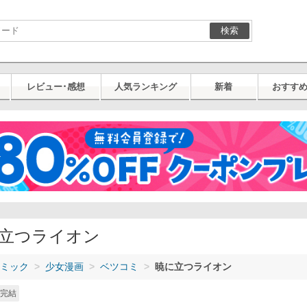
検索
レビュー･感想
人気ランキング
新着
おすす
立つライオン
ミック
少女漫画
ベツコミ
暁に立つライオン
完結