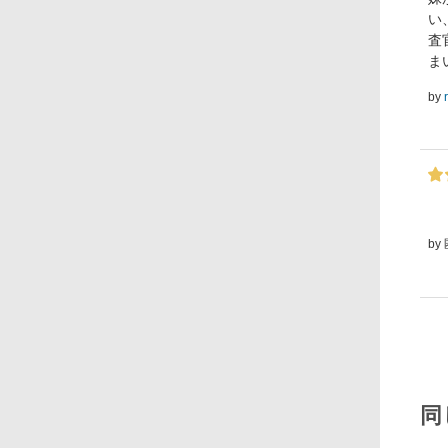
い
査
ま
by
by
同