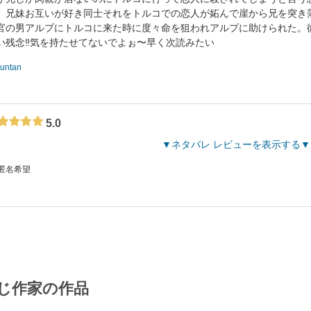
、兄妹お互いが好き同士それをトルコでの恋人が妬んで崖から兄を突き
官の男アルプにトルコに来た時に度々命を狙われアルプに助けられた。
い残念‼︎気を持たせてないでよぉ〜早く次読みたい
runtan
5.0
ネタバレ レビューを表示する
 匿名希望
じ作家の作品