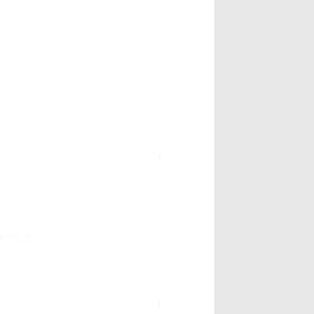
2018/10/30 17:23
0
2017/12/02 21:50
きでした。
0