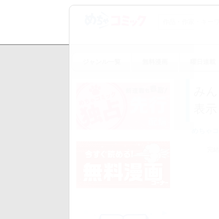
ジャンル一覧
無料漫画
曜日連載
みん
表示
めちゃコ
完結