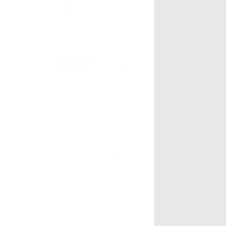
2
2024/06/18 19:23
0
2025/05/13 2:26