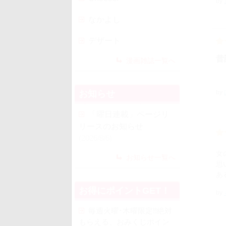
by
なかよし
デザート
昔
漫画雑誌一覧へ
by
お知らせ
「曜日連載」ページリ
リースのお知らせ
(2026/8/6)
女
お知らせ一覧へ
思
あ
お得にポイントGET！
by
毎週火曜･木曜限定!!絶対
もらえる、おみくじポイン