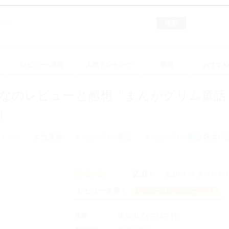
検索
レビュー･感想
人気ランキング
新着
おすす
なのレビューと感想「まんがグリム童話
）
ミック
女性漫画
まんがグリム童話
まんがグリム童話 妖女伝
2.9
(
全18件
/
ネタバレ3
レビューを書く
レビュー投稿で20ptゲット！
榎本由美
(プロフ付)
作家