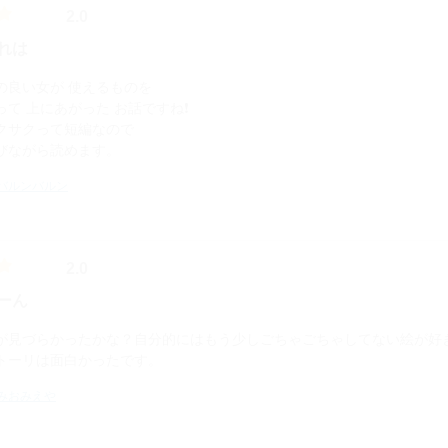
2.0
れは
の良い女が 使えるものを
って 上にあがった お話ですね❗️
クサクって短編なので
びながら読めます。
バルンバルン
2.0
ーん
が見づらかったかな？自分的にはもう少しごちゃごちゃしてない絵が好
トーリは面白かったです。
みおみえや