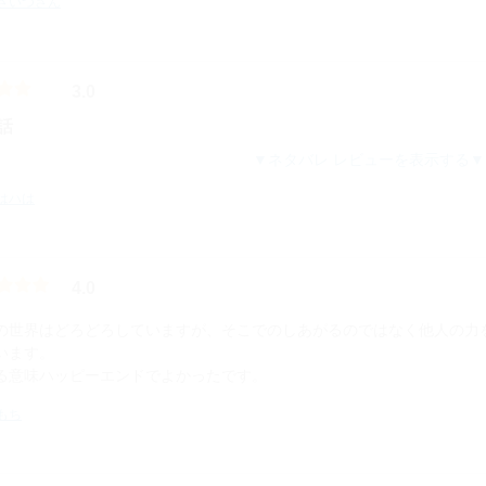
ざいつさん
3.0
話
ネタバレ レビューを表示する
はハは
4.0
の世界はどろどろしていますが、そこでのしあがるのではなく他人の力
います。
る意味ハッピーエンドでよかったです。
もち