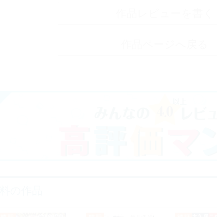
作品レビューを書く
作品ページへ戻る
料の作品