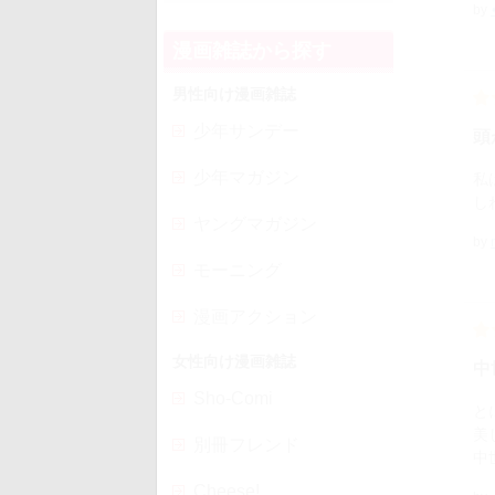
by
漫画雑誌から探す
男性向け漫画雑誌
少年サンデー
頭
少年マガジン
私
し
ヤングマガジン
by
モーニング
漫画アクション
女性向け漫画雑誌
中
Sho-Comi
と
美
別冊フレンド
中
Cheese!