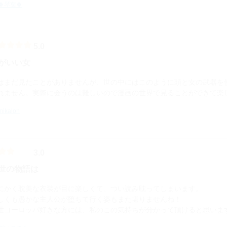
🍀琴葉🍀
5.0
がいい女
はまだ見たことがありませんが、世の中にはこのように頭と女の武器を
れません。実際に会うのは難しいので漫画の世界で見ることができて楽
mikalon
3.0
世の物語は
にかく耽美な衣装が目に楽しくて、つい読み耽ってしまいます。
しくも愚かな主人公が堕ちて行く姿もまた堪りませんね！
世ヨーロッパ好きな方には、私のこの気持ちが分かって頂けると思いま