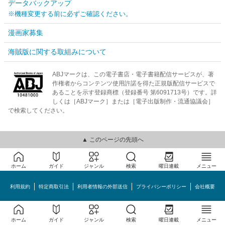
データバックアップ
※機種変更する前に必ずご確認ください。
漫画家募集
海賊版に関する取組みについて
ABJマークは、この電子書店・電子書籍配信サービスが、著
作権者からコンテンツ使用許諾を得た正規版配信サービスで
あることを示す登録商標（登録番号 第6091713号）です。詳
しくは［ABJマーク］または［電子出版制作・流通協議会］
で検索してください。
▲ このページの先頭へ
ホーム
ガイド
ジャンル
検索
曜日連載
メニュー
利用規約
特定商取引法
利用者情報の外部送信
プライバシーポリシー
会社概要
めちゃコミック©MechaComic, Inc.
ホーム
ガイド
ジャンル
検索
曜日連載
メニュー