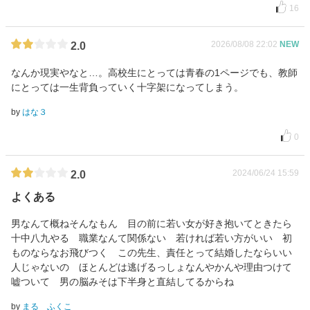
16
2026/08/08 22:02
NEW
2.0
なんか現実やなと…。高校生にとっては青春の1ページでも、教師
にとっては一生背負っていく十字架になってしまう。
by
はな３
0
2024/06/24 15:59
2.0
よくある
男なんて概ねそんなもん 目の前に若い女が好き抱いてときたら
十中八九やる 職業なんて関係ない 若ければ若い方がいい 初
ものならなお飛びつく この先生、責任とって結婚したならいい
人じゃないの ほとんどは逃げるっしょなんやかんや理由つけて
嘘ついて 男の脳みそは下半身と直結してるからね
by
まる ふくこ