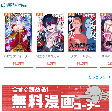
無料の作品
追放悪女アイーダの正義～死亡確定の悪役令嬢は夫の愛より改革を所望する～
闇堕ち吸血鬼と花嫁のソアレ
シタ女、サレ妻と入れ替わる～クズ夫に代理で復讐しまーす～
6話無料
4話無料
6話無料
1
もっとみる