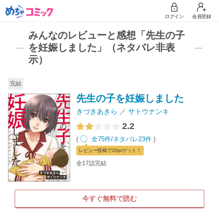
ログイン
会員登録
みんなのレビューと感想「先生の子
を妊娠しました」（ネタバレ非表
示）
完結
先生の子を妊娠しました
きづきあきら
サトウナンキ
2.2
(
全75件
/
ネタバレ23件
)
レビュー
投稿で20pt
ゲット！
全17話完結
今すぐ無料で読む