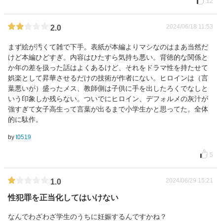
12
2024/06/18 11:53
2.0
まず絵が汚くて雑で下手。表紙が本編よりマシなのはまあ当然だ
けど本編ひどすぎ。内容はひたすら気持ち悪い。背徳的な関係と
か年の差を扱った話はよくあるけど、それをドラマ性を持たせて
娯楽として昇華させるだけの技術が作者にない。ヒロインは（言
葉悪いが）盛ったメス、教師側は子供に手を出したろくでなしと
いう印象しか残らない。ついでにヒロイン、デフォルメの灰汁が
強すぎて女子高生って言葉が出るまで小学生かと思ってた。全体
的に駄作。
by
t0519
5
2024/06/29 15:21
1.0
性犯罪を正当化してはいけない
なんでわざわざ学生のうちに妊娠するんですかね？