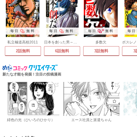
毎日
無料
毎日
無料
毎日
無料
毎日
私立極道高校2011
日本を創った男～渋沢栄一 青き日々～
多数欠
2話無料
6話無料
3話無料
3
新たな才能を発掘！注目の投稿漫画
緋色の光（ひいろのひかり）
エース社員と派遣ちゃん