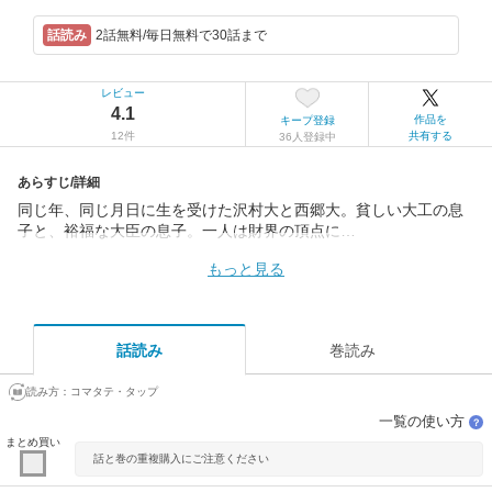
2話無料/毎日無料で30話まで
レビュー
4.1
作品を
キープ登録
12件
共有する
36人登録中
あらすじ/詳細
同じ年、同じ月日に生を受けた沢村大と西郷大。貧しい大工の息
子と、裕福な大臣の息子。一人は財界の頂点に…
もっと見る
話読み
巻読み
読み方：
コマタテ・タップ
一覧の使い方
？
まとめ買い
話と巻の重複購入にご注意ください