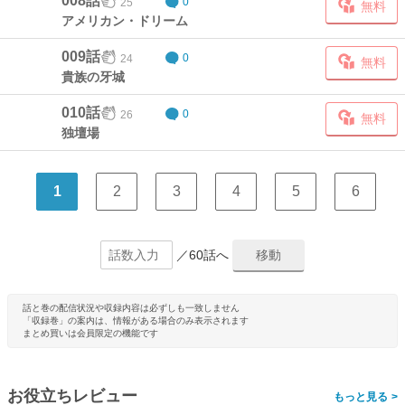
008話
25
0
無料
アメリカン・ドリーム
009話
24
0
無料
貴族の牙城
010話
26
0
無料
独壇場
1
2
3
4
5
6
／60話へ
話と巻の配信状況や収録内容は必ずしも一致しません
「収録巻」の案内は、情報がある場合のみ表示されます
まとめ買いは会員限定の機能です
お役立ちレビュー
>