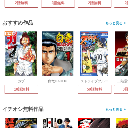
2話無料
2話無料
2話無料
2
おすすめ作品
>
ガブ
白竜HADOU
ストライプブルー
二階堂
10話無料
50話無料
3
イチオシ無料作品
>