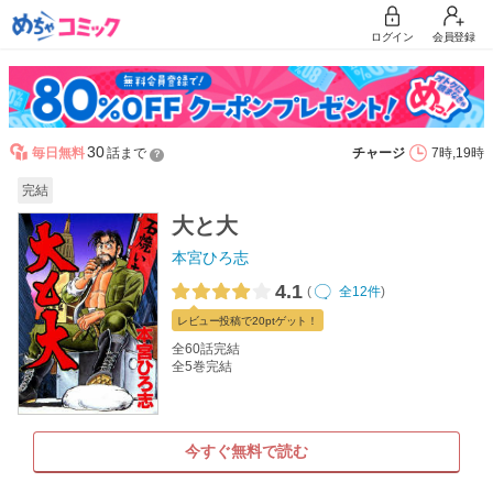
ログイン
会員登録
30
毎日無料
話まで
チャージ
7時,19時
？
完結
大と大
本宮ひろ志
4.1
(
全12件
)
レビュー
投稿で20pt
ゲット！
全60話完結
全5巻完結
今すぐ無料で読む