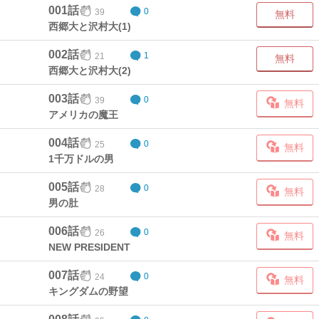
001話
39
0
無料
西郷大と沢村大(1)
002話
21
1
無料
西郷大と沢村大(2)
003話
39
0
無料
アメリカの魔王
004話
25
0
無料
1千万ドルの男
005話
28
0
無料
男の肚
006話
26
0
無料
NEW PRESIDENT
007話
24
0
無料
キングダムの野望