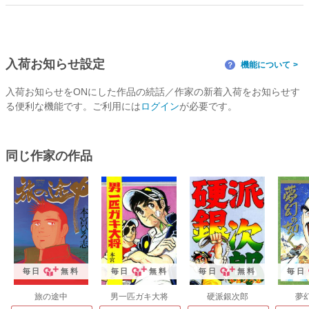
入荷お知らせ設定
機能について
？
入荷お知らせをONにした作品の続話／作家の新着入荷をお知らせす
る便利な機能です。ご利用には
ログイン
が必要です。
同じ作家の作品
毎日
無料
毎日
無料
毎日
無料
毎日
旅の途中
男一匹ガキ大将
硬派銀次郎
夢