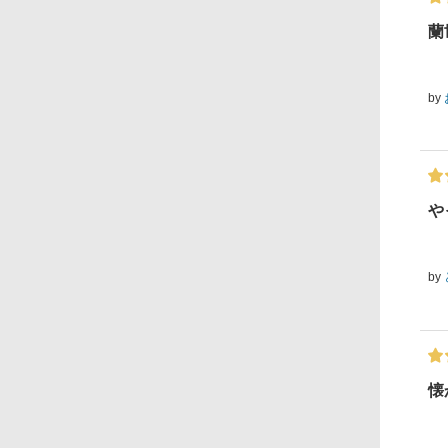
蘭
by
や
by
懐