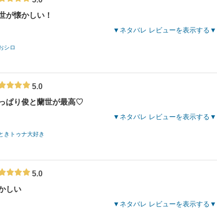
世が懐かしい！
ネタバレ レビューを表示する
おシロ
5.0
っぱり俊と蘭世が最高♡
ネタバレ レビューを表示する
ときトゥナ大好き
5.0
かしい
ネタバレ レビューを表示する