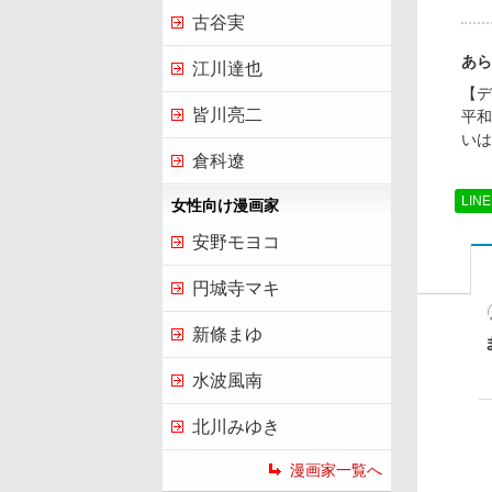
古谷実
あら
江川達也
【デ
皆川亮二
平和
いは
倉科遼
LIN
女性向け漫画家
安野モヨコ
円城寺マキ
新條まゆ
水波風南
北川みゆき
漫画家一覧へ