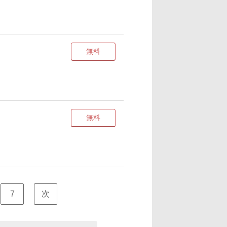
無料
無料
7
次