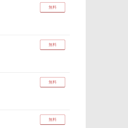
無料
無料
無料
無料