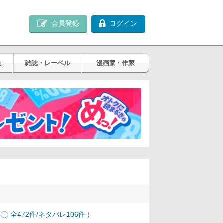
会員登録
ログイン
集
雑誌・レーベル
漫画家・作家
全472件
/
ネタバレ106件
)