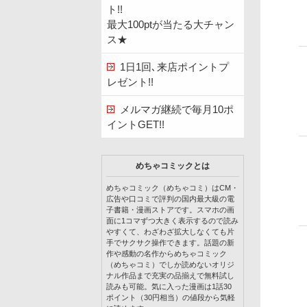
ト!!
最大100ptが当たる大チャン
ス★
1日1回､来店ポイントプ
レゼント!!
メルマガ継続で毎月10ポ
イントGET!!
めちゃコミックとは
めちゃコミック（めちゃコミ）はCM・
広告や口コミで評判の国内最大級の電
子書籍・漫画ストアです。スマホの画
面に1コマずつ大きく表示するので読み
やすくて、わざわざ拡大しなくても片
手でサクサク操作できます。話題の新
作や感動の名作からめちゃコミック
（めちゃコミ）でしか読めないオリジ
ナル作品まで充実の品揃えで無料試し
読みも可能。気に入った漫画は1話30
ポイント（30円相当）の値段から気軽