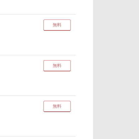
無料
無料
無料