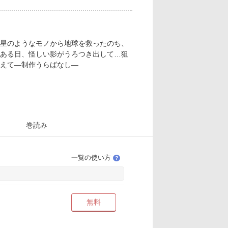
すい星のようなモノから地球を救ったのち、
ある日、怪しい影がうろつき出して…狙
かえて―制作うらばなし―
巻読み
一覧の使い方
？
無料