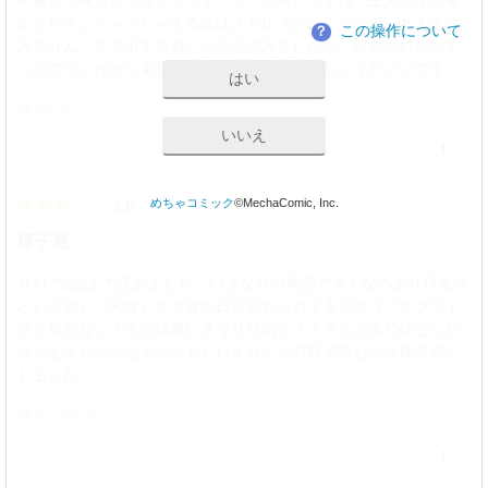
不倫して味方につけてるストーリーが多いですね。主人公が悪者
にされてごちゃごちゃする話はストレスがたまるので、あえて読
この操作について
？
みません。今で出てる新しい話を読みましたが、証拠固めが始ま
ったのでこれから更新されたら読むくらいでちょうどいいです。
はい
by
ぷにマリ
いいえ
0
2022/02/04 11:12
めちゃコミック
©MechaComic, Inc.
3.0
様子見
無料で2話まで読みました。いきなりの展開でそんなのあり得る？
という感じ。同棲してて誕生日を忘れられてると思う？サプライ
ズを疑わない？その結果いきなり社内で？？？この後巧妙なしか
けがあきらかになるのかもしれませんが有料で読むかは様子見と
しました。
by
すぅいため
0