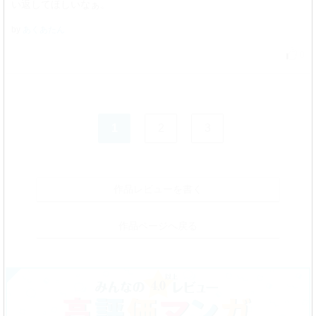
い返してほしいなぁ。
by
あくあたん
0
1
2
3
作品レビューを書く
作品ページへ戻る