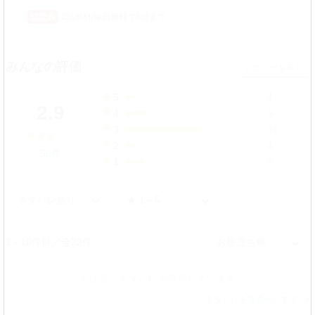
2話無料/毎日無料で6話まで
みんなの評価
レビューを書く
5
4
7%
2.9
4
9
16%
3
31
55%
2
4
56件
7%
1
8
14%
1 - 10件目／全22件
※注意：ネタバレを表示しています
ネタバレを非表示にする