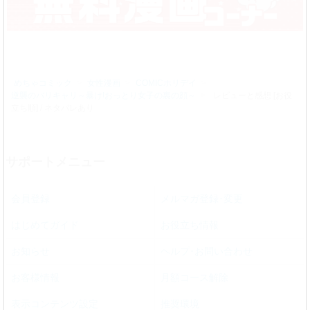
めちゃコミック
女性漫画
COMICホリデイ
逆襲のバリキャリ～暴け!おっとり女子の裏の顔～
レビューと感想 [お役
立ち順] / ネタバレあり
サポートメニュー
会員登録
メルマガ登録･変更
はじめてガイド
お役立ち情報
お知らせ
ヘルプ･お問い合わせ
お客様情報
月額コース解除
表示コンテンツ設定
推奨環境