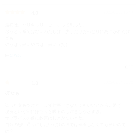
2022/02/05 16:43
4.0
最初は、バリキャリすごーぃって思った。
おっとり系ではないわたしは、少しだけおっとりにあこがれたけ
ども…
やっぱり黒いやつは、黒い（笑）
by
にろ26
3
2022/02/04 21:32
1.0
彼女も
盗った女もやけど、まず仕事できなくてもいいとか言い過ぎ
秘密という割にぽろりと喋るのも注意しなさすぎ。
サプライズの前に約束はしとかないとね。
自分の思い通りにしたいだけの彼では執着しなくても良いので
は？