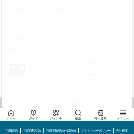
ホーム画面へのアイコン追加方法
データバックアップ
※機種変更する前に必ずご確認ください。
漫画家募集
海賊版に関する取組みについて
ABJマークは、この電子書店・電子書籍配信サービスが、著
作権者からコンテンツ使用許諾を得た正規版配信サービスで
あることを示す登録商標（登録番号 第6091713号）です。詳
しくは［ABJマーク］または［電子出版制作・流通協議会］
で検索してください。
▲ このページの先頭へ
ホーム
ガイド
ジャンル
検索
曜日連載
メニュー
利用規約
特定商取引法
利用者情報の外部送信
プライバシーポリシー
会社概要