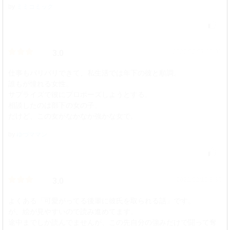
by
ミミコミック
1
2022/02/07 10:01
3.0
仕事もバリバリできて、私生活では年下の彼と順調。
誰もが憧れる女性。
サプライズで彼にプロポーズしようとする。
相談したのは部下の女の子。
だけど、この女がなかなか強かな女で。
by
ゆづママン
0
2022/02/10 8:39
3.0
よくある「可愛がってる後輩に彼氏を取られる話」です。
が、絵が見やすいので読み進めてます。
途中までしか読んでませんが、この先自分の強みだけで闘って奪