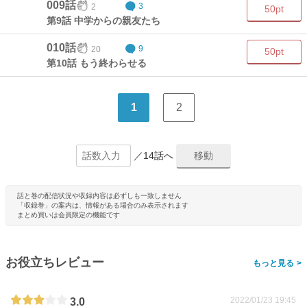
009話
2
3
50pt
第9話 中学からの親友たち
010話
20
9
50pt
第10話 もう終わらせる
1
2
／14話へ
話と巻の配信状況や収録内容は必ずしも一致しません
「収録巻」の案内は、情報がある場合のみ表示されます
まとめ買いは会員限定の機能です
お役立ちレビュー
>
2022/01/23 19:45
3.0