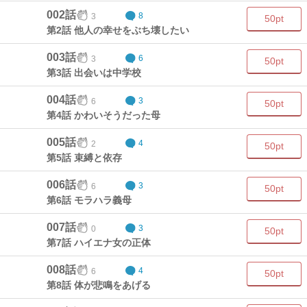
002話
3
8
50pt
第2話 他人の幸せをぶち壊したい
003話
3
6
50pt
第3話 出会いは中学校
004話
6
3
50pt
第4話 かわいそうだった母
005話
2
4
50pt
第5話 束縛と依存
006話
6
3
50pt
第6話 モラハラ義母
007話
0
3
50pt
第7話 ハイエナ女の正体
008話
6
4
50pt
第8話 体が悲鳴をあげる