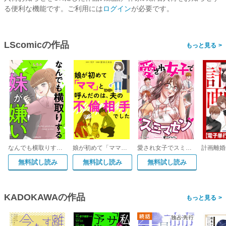
る便利な機能です。ご利用には
ログイン
が必要です。
LScomicの作品
>
なんでも横取りする妹が嫌い
娘が初めて「ママ」と呼んだのは、夫の不倫相手でした
愛され女子でスミマセン
無料試し読み
無料試し読み
無料試し読み
KADOKAWAの作品
>