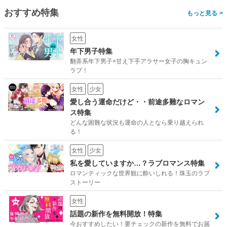
おすすめ特集
>
女性
年下男子特集
翻弄系年下男子×甘え下手アラサー女子の胸キュン
ラブ！
女性
少女
愛し合う運命だけど・・前途多難なロマン
ス特集
どんな困難な状況も運命の人となら乗り越えられ
る！
女性
少女
私を愛していますか…？ラブロマンス特集
ロマンティックな世界観に酔いしれる！珠玉のラブ
ストーリー
女性
話題の新作を無料開放！特集
今おすすめしたい！要チェックの新作を無料でお届