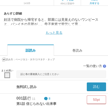
143件
共有する
494人登録中
あらすじ/詳細
妊活で病院から帰宅すると、部屋には見覚えのないワンピース
と、パンイチの旦那が…。母子家庭で苦労して育…
もっと見る
話読み
巻読み
読み方：
ページヨコ・タテ/コマタテ・タップ
一覧の使い方
？
まとめ買い
話と巻の重複購入にご注意ください
読む
無料試し読み
001話
11
8
50pt
第1話 信じられない出来事