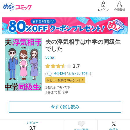
ログイン
会員登録
夫の浮気相手は中学の同級生
でした
3cha
3.7
(
全143件
/
ネタバレ70件
)
レビュー
投稿で20pt
ゲット！
14話まで配信中
1巻まで配信中
今すぐ試し読み
レビュー
3.7
作品を
キープ登録