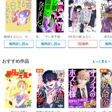
離婚するなら、今日かもしれない
私、「サレ妻予備軍」になりました。
4年目の棘 あなたとしたいだけなのに
後宮
無料試し読み
無料試し読み
7話無料
無料
おすすめ作品
>