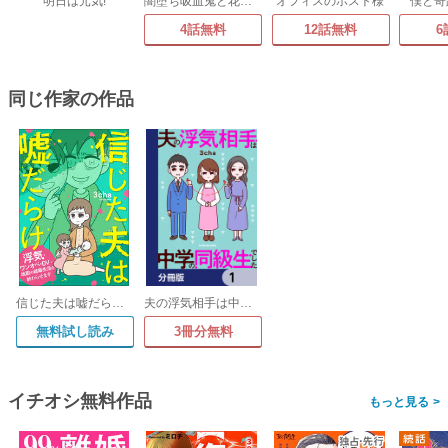
明日は元気!
闇堕ち吸血鬼と花嫁のソアレ
オフィスのホスト様
僕と奇
4話無料
12話無料
6
同じ作家の作品
信じた夫は嘘だらけ 浮気・ワンオペ・DV…地獄の結婚生活を終わらせます
夫の浮気相手は中学の同級生でした【分冊版】
無料試し読み
3冊分無料
イチオシ無料作品
>