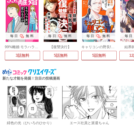
毎日
無料
毎日
無料
毎日
無料
毎日
99%離婚 モラハラ夫は変わるのか
【復讐決行】
キャリコンの野良!～最高の職探し～
結界
3話無料
5話無料
5話無料
1
新たな才能を発掘！注目の投稿漫画
緋色の光（ひいろのひかり）
エース社員と派遣ちゃん