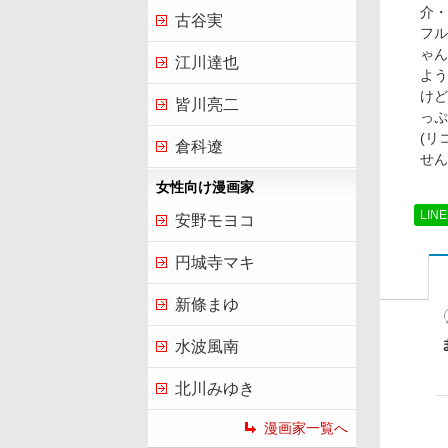
介・
古谷実
フル
ゃん
江川達也
よう
けど
皆川亮二
っぷ
(リ
倉科遼
せん(
女性向け漫画家
LIN
安野モヨコ
円城寺マキ
新條まゆ
水波風南
北川みゆき
漫画家一覧へ