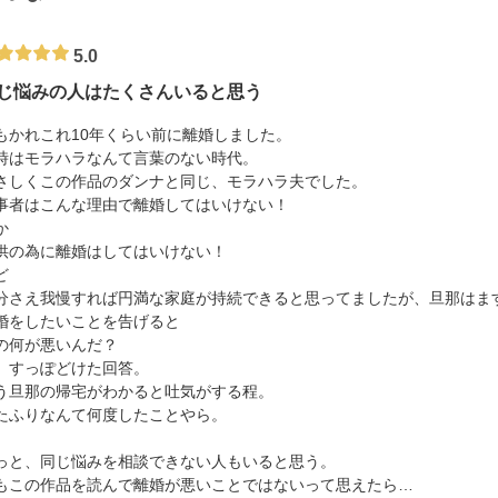
5.0
じ悩みの人はたくさんいると思う
もかれこれ10年くらい前に離婚しました。
時はモラハラなんて言葉のない時代。
さしくこの作品のダンナと同じ、モラハラ夫でした。
事者はこんな理由で離婚してはいけない！
か
供の為に離婚はしてはいけない！
ど
分さえ我慢すれば円満な家庭が持続できると思ってましたが、旦那はま
婚をしたいことを告げると
の何が悪いんだ？
、すっぽどけた回答。
う旦那の帰宅がわかると吐気がする程。
たふりなんて何度したことやら。
っと、同じ悩みを相談できない人もいると思う。
もこの作品を読んで離婚が悪いことではないって思えたら…