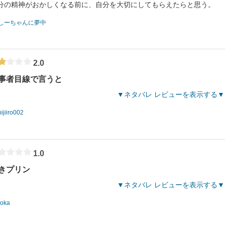
分の精神がおかしくなる前に、自分を大切にしてもらえたらと思う。
しーちゃんに夢中
2.0
事者目線で言うと
ネタバレ レビューを表示する
nijiiro002
1.0
きプリン
ネタバレ レビューを表示する
roka