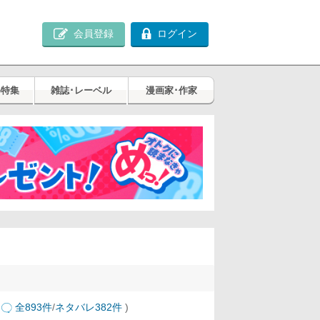
会員登録
ログイン
め特集
雑誌･レーベル
漫画家･作家
全893件
/
ネタバレ382件
)