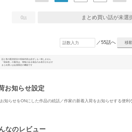
まとめ買い話が未選
0
話
／55話へ
話と巻の配信状況や収録内容は必ずしも一致しません
「収録巻」の案内は、情報がある場合のみ表示されます
まとめ買いは会員限定の機能です
荷お知らせ設定
お知らせをONにした作品の続話／作家の新着入荷をお知らせする便利
んなのレビュー