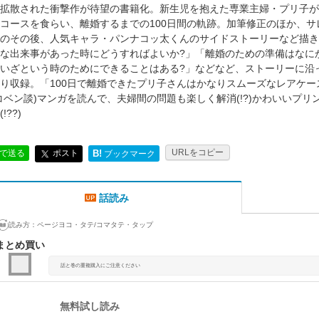
拡散された衝撃作が待望の書籍化。新生児を抱えた専業主婦・プリ子が
コースを食らい、離婚するまでの100日間の軌跡。加筆修正のほか、
のその後、人気キャラ・パンナコッ太くんのサイドストーリーなど描き
な出来事があった時にどうすればよいか?」「離婚のための準備はなに
いざという時のためにできることはある?」などなど、ストーリーに沿
り収録。「100日で離婚できたプリ子さんはかなりスムーズなレアケー
コベン談)マンガを読んで、夫婦間の問題も楽しく解消(!?)かわいいプ
!??)
URLをコピー
ポスト
Eで送る
B!
ブックマーク
話読み
読み方：
ページヨコ・タテ/コマタテ・タップ
まとめ買い
話と巻の重複購入にご注意ください
無料試し読み