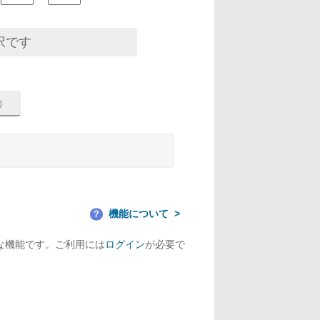
択です
機能について
？
な機能です。ご利用には
ログイン
が必要で