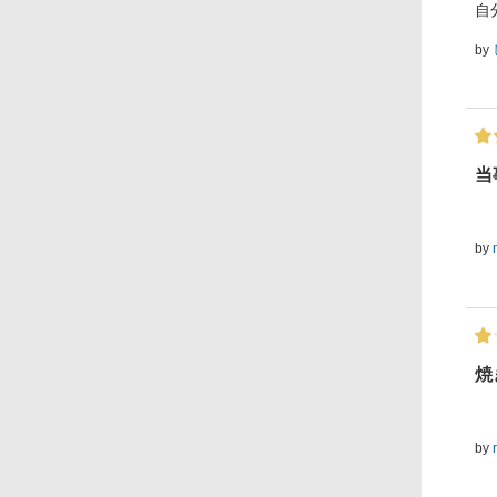
自
by
当
by
焼
by