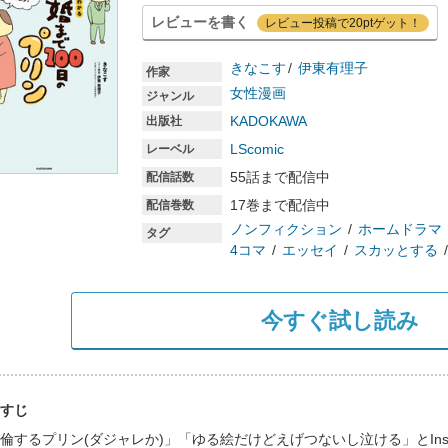
レビューを書く
レビュー投稿で20ptゲット！
きなこす
伊東有理子
作家
女性漫画
ジャンル
KADOKAWA
出版社
LScomic
レーベル
55話まで配信中
配信話数
17巻まで配信中
配信巻数
ノンフィクション
ホームドラマ
タグ
4コマ
エッセイ
スカッとする
今すぐ試し読み
すじ
倫するプリン(ダジャレか)」「ゆる絵だけどえげつないし泣ける」とInst