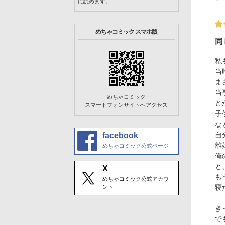
に読めます。
めちゃコミック スマホ版
同
私
当
ま
当
めちゃコミック
と
スマートフォンサイトへアクセス
子
な
自
facebook
離
めちゃコミック公式ページ
俺
と
X
も
めちゃコミック公式アカウ
寝
ント
き
で