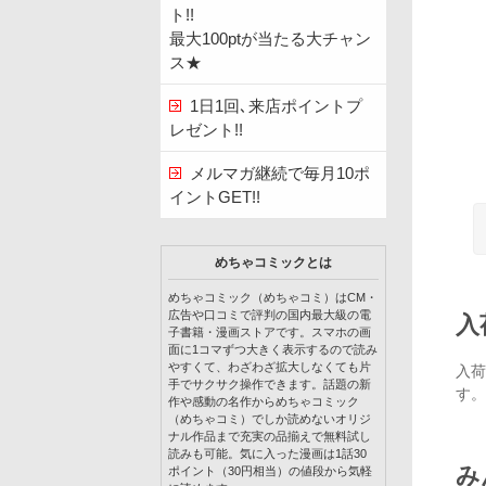
ト!!
最大100ptが当たる大チャン
ス★
1日1回､来店ポイントプ
レゼント!!
メルマガ継続で毎月10ポ
イントGET!!
めちゃコミックとは
めちゃコミック（めちゃコミ）はCM・
広告や口コミで評判の国内最大級の電
入
子書籍・漫画ストアです。スマホの画
面に1コマずつ大きく表示するので読み
やすくて、わざわざ拡大しなくても片
入荷
手でサクサク操作できます。話題の新
す。
作や感動の名作からめちゃコミック
（めちゃコミ）でしか読めないオリジ
ナル作品まで充実の品揃えで無料試し
読みも可能。気に入った漫画は1話30
み
ポイント（30円相当）の値段から気軽