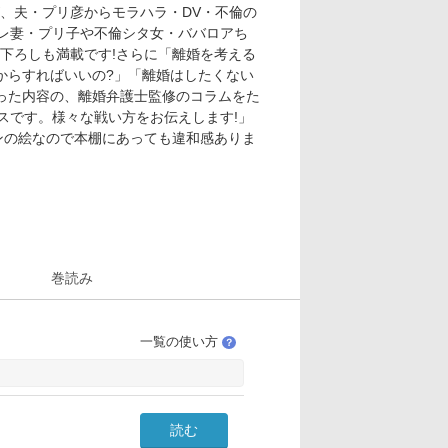
、夫・プリ彦からモラハラ・DV・不倫の
サレ妻・プリ子や不倫シタ女・ババロアち
下ろしも満載です!さらに「離婚を考える
からすればいいの?」「離婚はしたくない
った内容の、離婚弁護士監修のコラムをた
スです。様々な戦い方をお伝えします!」
リンの絵なので本棚にあっても違和感ありま
巻読み
一覧の使い方
？
読む