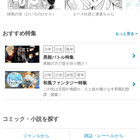
緋色の光（ひいろのひかり）
エース社員と派遣ちゃん
おすすめ特集
>
少年
少女
青年
異能バトル特集
異能の力で道を切り開け！
少年
少女
女性
青年
和風ファンタジー特集
この先は天国か地獄か…人と妖が織りなす和風幻想
譚、開幕！
コミック・小説を探す
ジャンルから
雑誌・レーベルから