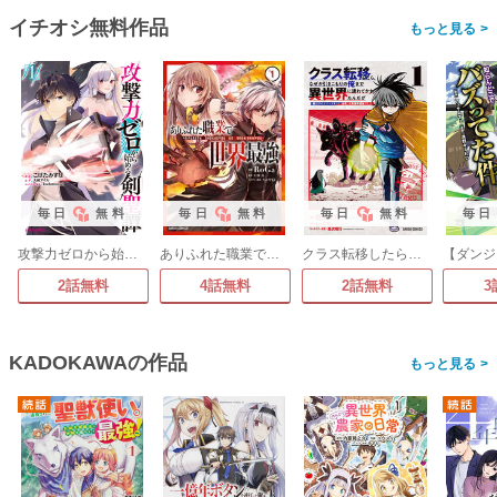
イチオシ無料作品
>
毎日
無料
毎日
無料
毎日
無料
毎日
攻撃力ゼロから始める剣聖譚
ありふれた職業で世界最強
クラス転移したら、なぜか引きこもりの俺まで異世界に連れてかれたんだが
2話無料
4話無料
2話無料
3
KADOKAWAの作品
>