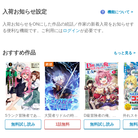
入荷お知らせ設定
機能について
？
入荷お知らせをONにした作品の続話／作家の新着入荷をお知らせす
る便利な機能です。ご利用には
ログイン
が必要です。
おすすめ作品
>
Sランク冒険者である俺の娘たちは重度のファザコンでした
大賢者リドルの時間逆行【タテ読み】
D級冒険者の俺、なぜか勇者パーティーに勧誘されたあげく、王女につきまとわれてる
無料試し読み
1話無料
無料試し読み
無料