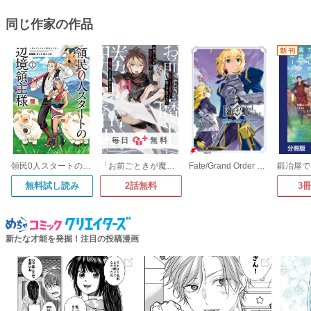
同じ作家の作品
毎日
無料
領民0人スタートの辺境領主様 ～青のディアスと蒼角の乙女～
「お前ごときが魔王に勝てると思うな」と勇者パーティを追放されたので、王都で気ままに暮らしたい
Fate/Grand Order 電撃コミックアンソロジー
無料試し読み
2話無料
3
新たな才能を発掘！注目の投稿漫画