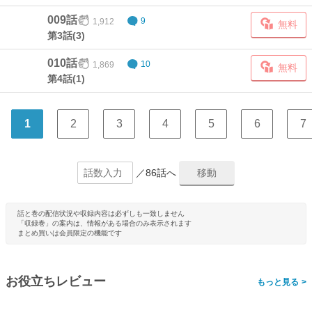
009話
1,912
9
無料
第3話(3)
010話
1,869
10
無料
第4話(1)
1
2
3
4
5
6
7
／86話へ
話と巻の配信状況や収録内容は必ずしも一致しません
「収録巻」の案内は、情報がある場合のみ表示されます
まとめ買いは会員限定の機能です
お役立ちレビュー
>