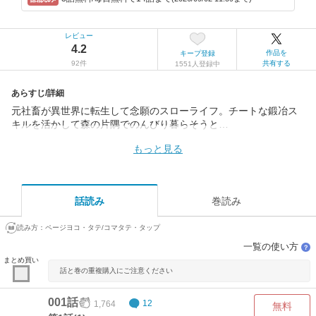
レビュー
4.2
作品を
キープ登録
92件
共有する
1551人登録中
あらすじ/詳細
元社畜が異世界に転生して念願のスローライフ。チートな鍛冶ス
キルを活かして森の片隅でのんびり暮らそうと…
もっと見る
話読み
巻読み
読み方：
ページヨコ・タテ/コマタテ・タップ
一覧の使い方
？
まとめ買い
話と巻の重複購入にご注意ください
001話
1,764
12
無料