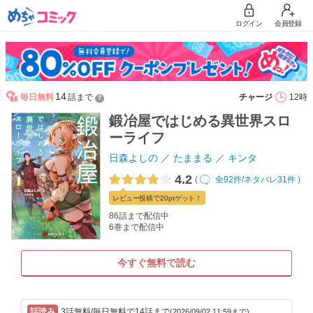
ログイン
会員登録
14
毎日無料
話まで
チャージ
12時
？
鍛冶屋ではじめる異世界スロ
ーライフ
日森よしの
たままる
キンタ
4.2
(
全92件
/
ネタバレ31件
)
レビュー
投稿で20pt
ゲット！
86話まで配信中
6巻まで配信中
今すぐ無料で読む
3話無料/毎日無料で14話まで
(2026/09/02 11:59まで)