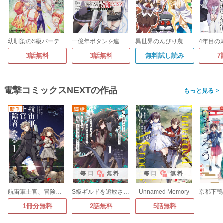
幼馴染のS級パーティーから追放された聖獣使い。万能支援魔法と仲間を増やして最強へ!【タテスク】
一億年ボタンを連打した俺は、気付いたら最強になっていた ～落第剣士の学院無双～ 【タテスク】
異世界のんびり農家の日常
3話無料
3話無料
無料試し読み
7
電撃コミックスNEXTの作品
>
毎日
無料
毎日
無料
航宙軍士官、冒険者になる
S級ギルドを追放されたけど、実は俺だけドラゴンの言葉がわかるので、気付いたときには竜騎士の頂点を極めてました。
Unnamed Memory
1冊分無料
2話無料
5話無料