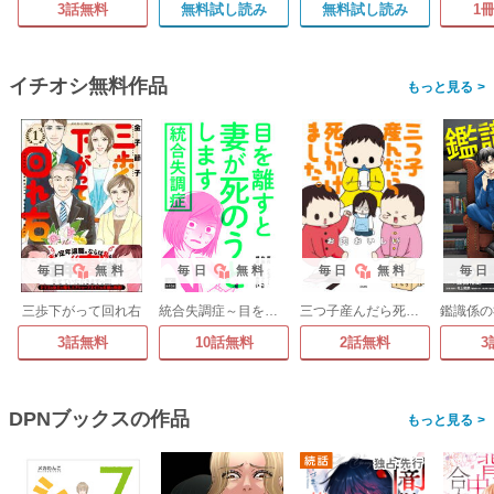
3話無料
無料試し読み
無料試し読み
1
イチオシ無料作品
>
毎日
無料
毎日
無料
毎日
無料
毎日
三歩下がって回れ右
統合失調症～目を離すと妻が死のうとします～
三つ子産んだら死にかけました。
3話無料
10話無料
2話無料
3
DPNブックスの作品
>