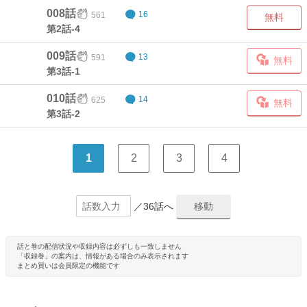
008話
561
16
無料
第2話-4
009話
591
13
無料
第3話-1
010話
625
14
無料
第3話-2
1
2
3
4
／36話へ
話と巻の配信状況や収録内容は必ずしも一致しません
「収録巻」の案内は、情報がある場合のみ表示されます
まとめ買いは会員限定の機能です