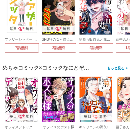
毎日
無料
毎日
無料
毎日
ファザーシッター ～問題パパのしつけ承ります～
SNS狂の女～自己顕示欲のバケモノ～
闇堕ち吸血鬼と花嫁のソアレ
7話無料
2話無料
4話無料
1
めちゃコミック×コミックなにとぞの作品
>
毎日
無料
毎日
無料
オフィスデトックス～あなたの会社をお掃除いたします～
オフィスのホスト様
キャリコンの野良!～最高の職探し～