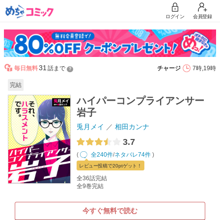
ログイン
会員登録
31
毎日無料
話まで
チャージ
7時,19時
？
完結
ハイパーコンプライアンサー
岩子
兎月メイ
相田カンナ
3.7
(
全240件
/
ネタバレ74件
)
レビュー
投稿で20pt
ゲット！
全36話完結
全9巻完結
今すぐ無料で読む