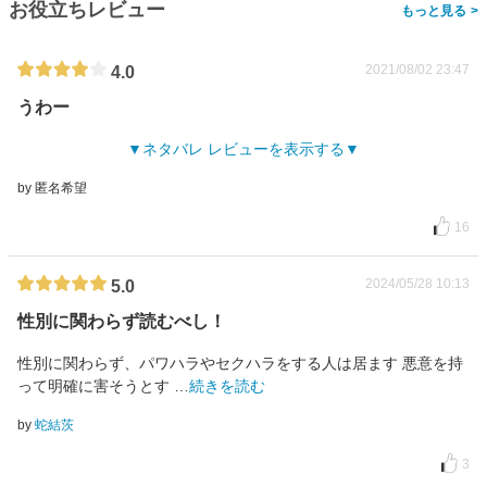
お役立ちレビュー
>
2021/08/02 23:47
4.0
うわー
ネタバレ レビューを表示する
by 匿名希望
16
2024/05/28 10:13
5.0
性別に関わらず読むべし！
性別に関わらず、パワハラやセクハラをする人は居ます 悪意を持
って明確に害そうとす
…
続きを読む
by
蛇結茨
3