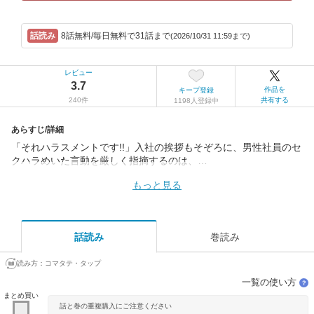
8話無料/毎日無料で31話まで
(2026/10/31 11:59まで)
レビュー
3.7
作品を
キープ登録
240件
共有する
1198人登録中
あらすじ/詳細
「それハラスメントです!!」入社の挨拶もそぞろに、男性社員のセ
クハラめいた言動を厳しく指摘するのは、…
もっと見る
話読み
巻読み
読み方：
コマタテ・タップ
一覧の使い方
？
まとめ買い
話と巻の重複購入にご注意ください