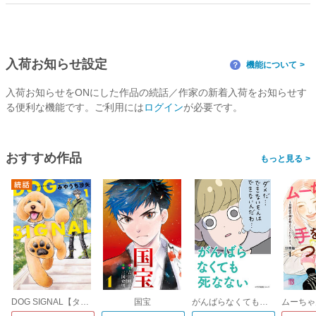
入荷お知らせ設定
機能について
？
入荷お知らせをONにした作品の続話／作家の新着入荷をお知らせす
る便利な機能です。ご利用には
ログイン
が必要です。
おすすめ作品
>
DOG SIGNAL【タテスク】
国宝
がんばらなくても死なない