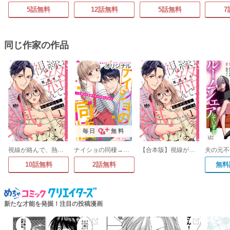
5話無料
12話無料
5話無料
7
同じ作家の作品
毎日
無料
視線が絡んで、熱になる
ナイショの同棲→上司との恋愛フラグは抗えません
【合本版】視線が絡んで、熱になる
10話無料
2話無料
無料
新たな才能を発掘！注目の投稿漫画