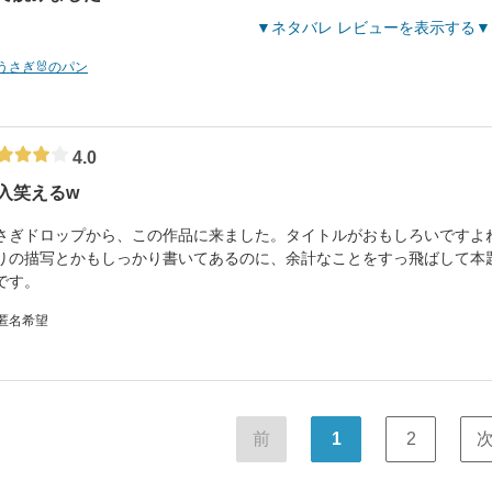
ネタバレ レビューを表示する
うさぎ🐰のパン
4.0
入笑えるw
さぎドロップから、この作品に来ました。タイトルがおもしろいですよ
りの描写とかもしっかり書いてあるのに、余計なことをすっ飛ばして本
です。
 匿名希望
前
1
2