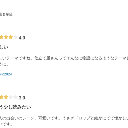
。
 匿名希望
4.0
しい
しいテーマですね。仕立て屋さんってそんなに物語になるようなテーマ
うに。
Nic2024
3.0
う少し読みたい
人の出会いのシーン、可愛いです。うさぎドロップと絵がにてて懐かし
いです。