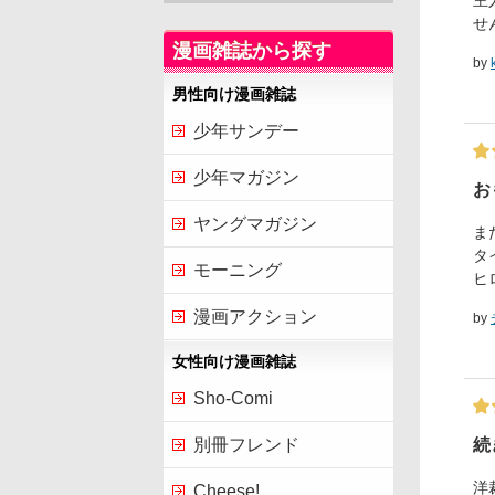
主
せ
漫画雑誌から探す
by
男性向け漫画雑誌
少年サンデー
少年マガジン
お
ヤングマガジン
ま
タ
モーニング
ヒ
漫画アクション
by
女性向け漫画雑誌
Sho-Comi
続
別冊フレンド
洋
Cheese!