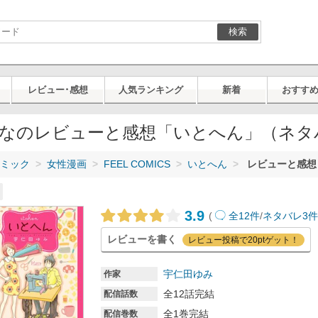
検索
レビュー･感想
人気ランキング
新着
おすす
なのレビューと感想「いとへん」（ネタ
ミック
女性漫画
FEEL COMICS
いとへん
レビューと感想 
3.9
(
全12件
/
ネタバレ3
レビューを書く
レビュー投稿で20ptゲット！
宇仁田ゆみ
作家
全12話完結
配信話数
全1巻完結
配信巻数