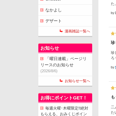
た
なかよし
by
デザート
漫画雑誌一覧へ
珍
お知らせ
珍
ろ
「曜日連載」ページリ
リースのお知らせ
by
(2026/8/6)
お知らせ一覧へ
も
お得にポイントGET！
二
毎週火曜･木曜限定!!絶対
た
もらえる、おみくじポイン