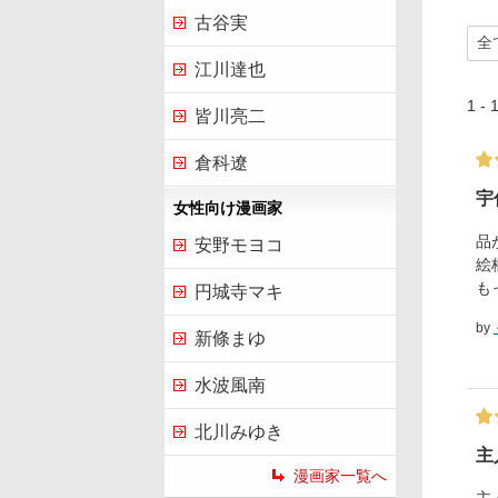
古谷実
江川達也
1 
皆川亮二
倉科遼
宇
女性向け漫画家
品
安野モヨコ
絵
も
円城寺マキ
by
新條まゆ
水波風南
北川みゆき
主
漫画家一覧へ