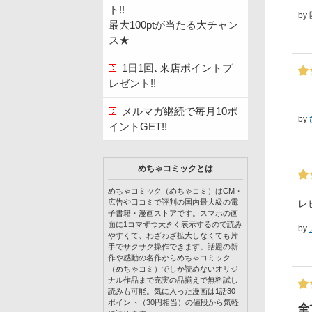
ト!!
by
最大100ptが当たる大チャン
ス★
1日1回､来店ポイントプ
レゼント!!
メルマガ継続で毎月10ポ
by
イントGET!!
めちゃコミックとは
めちゃコミック（めちゃコミ）はCM・
レ
広告や口コミで評判の国内最大級の電
子書籍・漫画ストアです。スマホの画
面に1コマずつ大きく表示するので読み
by
やすくて、わざわざ拡大しなくても片
手でサクサク操作できます。話題の新
作や感動の名作からめちゃコミック
（めちゃコミ）でしか読めないオリジ
ナル作品まで充実の品揃えで無料試し
読みも可能。気に入った漫画は1話30
ポイント（30円相当）の値段から気軽
全