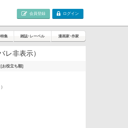
会員登録
ログイン
め特集
雑誌･レーベル
漫画家･作家
バレ非表示）
[お役立ち順]
件
)