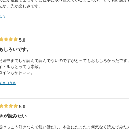
人公が素直でまっすぐに仕事に取り組んでいるところが、とても好感が
んが、先が楽しみです。
kufy
5.0
もしろいです。
だ途中までしか読んで読んでないのですがとってもおもしろかったです
イトルもとっても素敵。
ロインもかわいい。
チョコうさ
5.0
きが読みたい
裁けっこう好きなんで短い話だし、本当にたまたま何気なく読んでみた