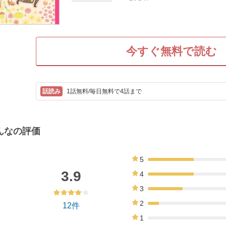
今すぐ無料で読む
1話無料/毎日無料で4話まで
んなの評価
5
33%
3.9
4
33%
3
25%
2
12件
8%
1
0%