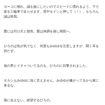
ヨーコに憧れ、誠を族にしたいのでスピードに慣れるよう、下り
坂を三輪車で走らせます。背中をドンと押して（！）。もちろん
誠は怪我。
愛には付け爪と脱色。愛は体調を崩し病院へ。
ひろのは気が気でなく、何度もみゆゆを注意しますが、聞く耳を
持たず。
他の男とイチャついてるのも、ひろのに目撃されました。
タカシもみゆゆに強く言えません。みゆゆが嫌がってるから家に
来るな。
孫に会えない。絶望するひろの。