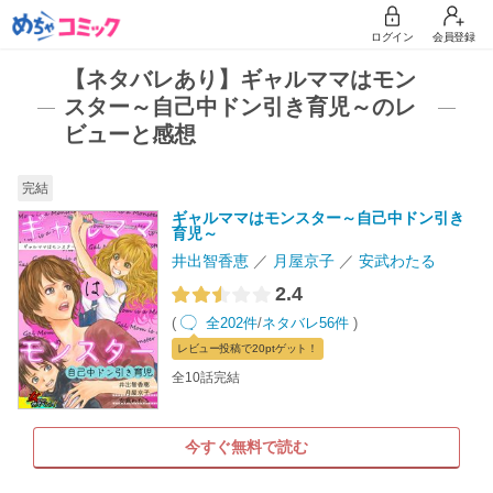
ログイン
会員登録
【ネタバレあり】ギャルママはモン
スター～自己中ドン引き育児～のレ
ビューと感想
完結
ギャルママはモンスター～自己中ドン引き
育児～
井出智香恵
月屋京子
安武わたる
2.4
(
全202件
/
ネタバレ56件
)
レビュー
投稿で20pt
ゲット！
全10話完結
今すぐ無料で読む