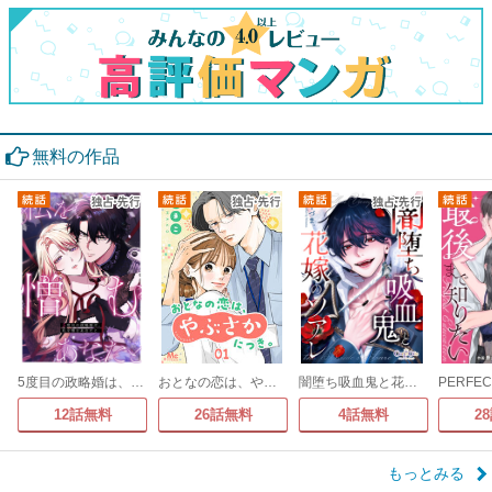
無料の作品
5度目の政略婚は、私を憎むあなたと
おとなの恋は、やぶさかにつき。
闇堕ち吸血鬼と花嫁のソアレ
12話無料
26話無料
4話無料
2
もっとみる