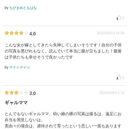
by
ちびまめともはな
0
2020/06/10 14:38
4.0
こんな女が嫁としてきたら失神してしまいそうです！自分の子供
の写真を悪びれもなく。読んでいて本当に腹が立ちました！最後
は子供たちも幸せそうで良かったです
by
マイ☆マイ☆
0
2024/01/04 1:11
3.0
ギャルママ
とんでもないギャルママ。幼い娘の裸の写真は撮るは、遠足にお
弁当を用意しないは。
美由々の場合は、虐待されて育ったという悲しい一面もあります