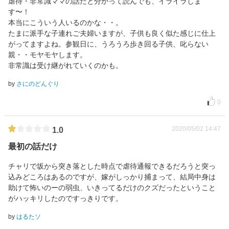
虐待・非常識ママの話だと分かって読んでも、イライラしま
す〜！
本当にこういう人いるのかな・・。
たまに派手な子連れご夫婦いますが、子供も良く似た感じに仕上
がってますよね。参観日に、うろうろ歩き回る子供、叱らない
親・・モヤモヤします。
非常識は受け継がれていくのかも。
by
さにのどんぐり
0
2020/05/02 14:47
1.0
最初の話だけ
チャリで坂から突き落とした時点で虐待通報できるだろうと突っ
込みどころはあるのですが、嫁がしっかり捕まって、結局中身は
助けて怖いのーの弱虫、いきってるだけのクズだったということ
がハッキリしたのですっきりです。
by
はるたソ