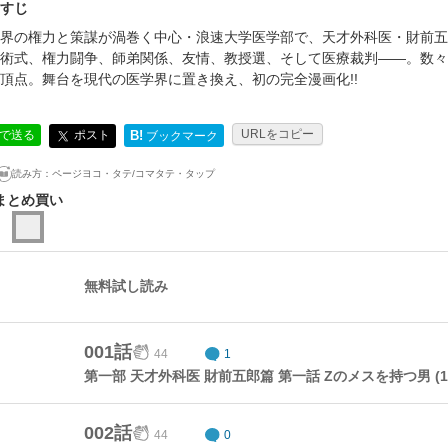
すじ
界の権力と策謀が渦巻く中心・浪速大学医学部で、天才外科医・財前五郎
術式、権力闘争、師弟関係、友情、教授選、そして医療裁判――。数々
頂点。舞台を現代の医学界に置き換え、初の完全漫画化!!
URLをコピー
ポスト
Eで送る
B!
ブックマーク
読み方：
ページヨコ・タテ/コマタテ・タップ
まとめ買い
無料試し読み
001話
44
1
第一部 天才外科医 財前五郎篇 第一話 Zのメスを持つ男 (1
002話
44
0