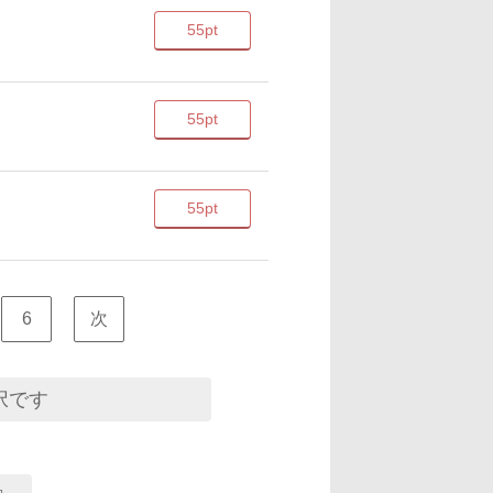
55pt
55pt
55pt
6
次
択です