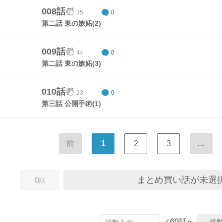
008話
35
0
第二話 東の嫉妬(2)
009話
44
0
第二話 東の嫉妬(3)
010話
23
0
第三話 公開手術(1)
前
1
2
3
…
まとめ買い話が未選
0
話
／60話へ