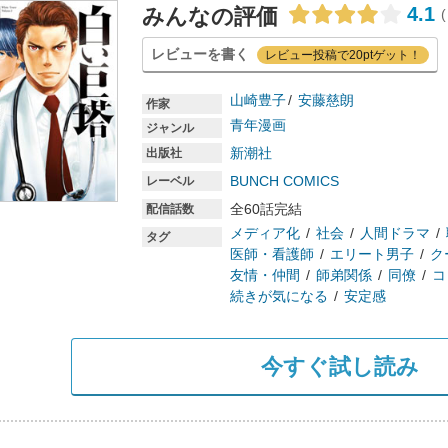
4.1
みんなの評価
(
レビューを書く
レビュー投稿で20ptゲット！
山崎豊子
安藤慈朗
作家
青年漫画
ジャンル
新潮社
出版社
BUNCH COMICS
レーベル
全60話完結
配信話数
メディア化
社会
人間ドラマ
タグ
医師・看護師
エリート男子
ク
友情・仲間
師弟関係
同僚
コ
続きが気になる
安定感
今すぐ試し読み