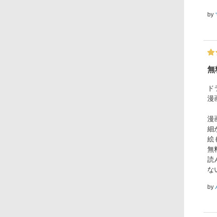
by
無
ド
漫
漫
細
絵
無
読
ない
by