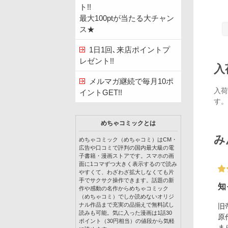
ト!!
最大100ptが当たる大チャン
ス★
1日1回､来店ポイントプ
レゼント!!
入
メルマガ継続で毎月10ポ
入荷
イントGET!!
す。
めちゃコミックとは
み
めちゃコミック（めちゃコミ）はCM・
広告や口コミで評判の国内最大級の電
子書籍・漫画ストアです。スマホの画
面に1コマずつ大きく表示するので読み
やすくて、わざわざ拡大しなくても片
手でサクサク操作できます。話題の新
知
作や感動の名作からめちゃコミック
（めちゃコミ）でしか読めないオリジ
ナル作品まで充実の品揃えで無料試し
旧
読みも可能。気に入った漫画は1話30
原
ポイント（30円相当）の値段から気軽
ま