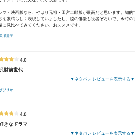
ラマ・映画版なら、やはり元祖・田宮二郎版が最高だと思います。知的
さを素晴らしく表現していましたし、脇の俳優も役者ぞろいで、今時の
緒に見比べてみてください。おススメです。
深澤麗子
4.0
沢財前世代
ネタバレ レビューを表示する
ぱぴりか
4.0
好きなドラマ
ネタバレ レビューを表示する