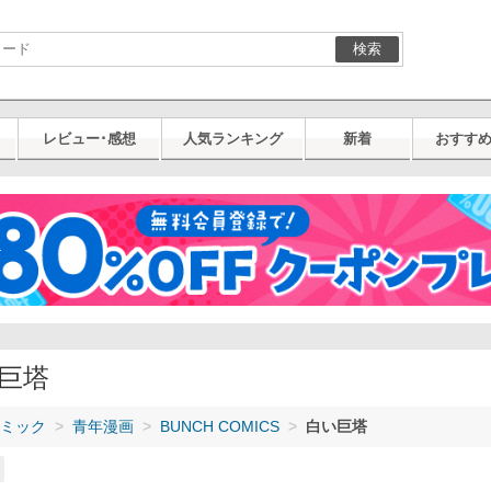
検索
レビュー･感想
人気ランキング
新着
おすす
巨塔
ミック
青年漫画
BUNCH COMICS
白い巨塔