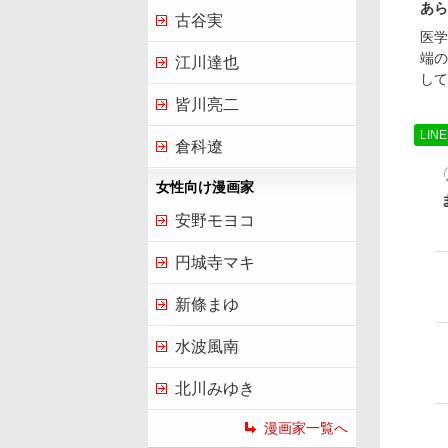
あら
古谷実
医学
端の
江川達也
して
皆川亮二
LIN
倉科遼
女性向け漫画家
安野モヨコ
円城寺マキ
新條まゆ
水波風南
北川みゆき
漫画家一覧へ