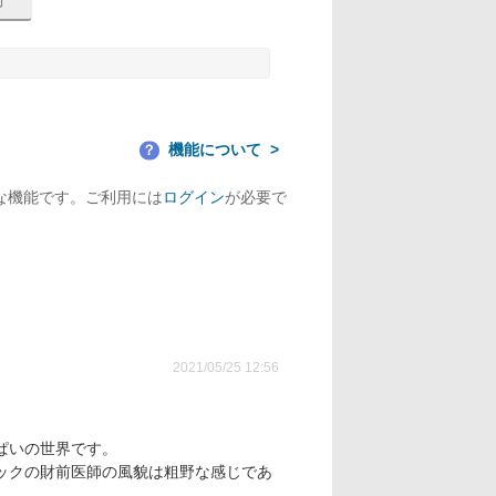
機能について
？
な機能です。ご利用には
ログイン
が必要で
2021/05/25 12:56
ぱいの世界です。
ックの財前医師の風貌は粗野な感じであ