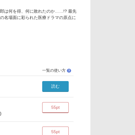
は何を得、何に敗れたのか……!? 最先
の名場面に彩られた医療ドラマの原点に
一覧の使い方
？
読む
55pt
)
55pt