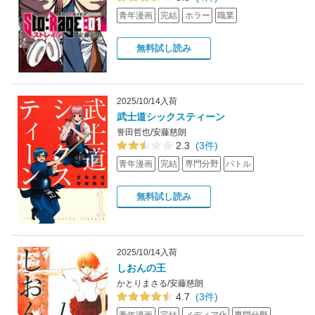
青年漫画
完結
ホラー
職業
無料試し読み
2025/10/14入荷
武士道シックスティーン
誉田哲也/安藤慈朗
2.3
(3件)
青年漫画
完結
専門分野
バトル
無料試し読み
2025/10/14入荷
しおんの王
かとりまさる/安藤慈朗
4.7
(3件)
青年漫画
完結
メディア化
専門分野