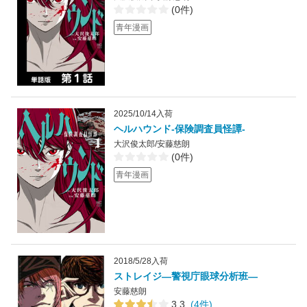
(0件)
青年漫画
2025/10/14入荷
ヘルハウンド-保険調査員怪譚-
大沢俊太郎/安藤慈朗
(0件)
青年漫画
2018/5/28入荷
ストレイジ―警視庁眼球分析班―
安藤慈朗
3.3
(4件)