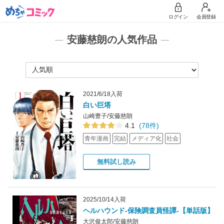
ログイン
会員登録
安藤慈朗の人気作品
2021/6/18入荷
白い巨塔
山崎豊子/安藤慈朗
4.1
(78件)
青年漫画
完結
メディア化
社会
無料試し読み
2025/10/14入荷
ヘルハウンド-保険調査員怪譚-【単話版】
大沢俊太郎/安藤慈朗