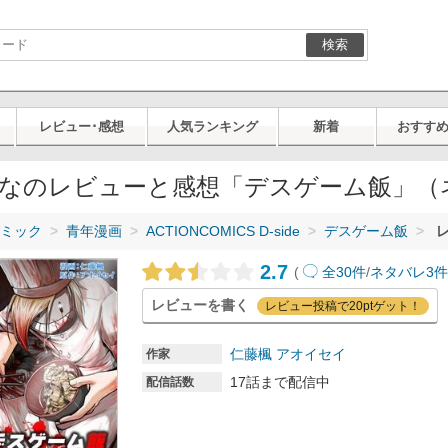
検索
レビュー･感想
人気ランキング
新着
おすす
なのレビューと感想「デスゲーム飯」（
ミック
青年漫画
ACTIONCOMICS D-side
デスゲーム飯
レ
2.7
(
全30件
/
ネタバレ3
レビューを書く
レビュー投稿で20ptゲット！
仁藤楓
アオイセイ
作家
17話まで配信中
配信話数