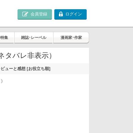
会員登録
ログイン
め特集
雑誌･レーベル
漫画家･作家
ネタバレ非表示）
ビューと感想 [お役立ち順]
件
)