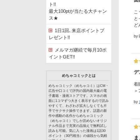
ト!!
最大100ptが当たる大チャン
こ
ス★
と
ど
1日1回､来店ポイントプ
by
レゼント!!
メルマガ継続で毎月10ポ
イントGET!!
デ
めちゃコミックとは
着
めちゃコミック（めちゃコミ）はCM・
＞
広告や口コミで評判の国内最大級の電
子書籍・漫画ストアです。スマホの画
面に1コマずつ大きく表示するので読み
by
やすくて、わざわざ拡大しなくても片
手でサクサク操作できます。話題の新
作や感動の名作からめちゃコミック
（めちゃコミ）でしか読めないオリジ
ナル作品まで充実の品揃えで無料試し
読みも可能。気に入った漫画は1話30
ポイント（30円相当）の値段から気軽
ま