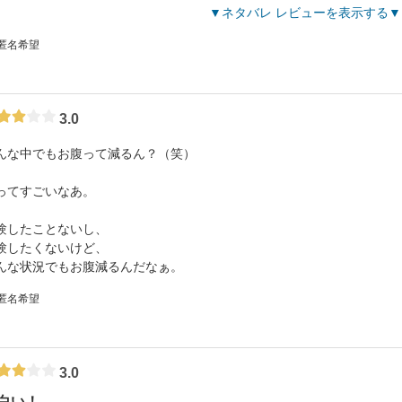
ネタバレ レビューを表示する
 匿名希望
3.0
んな中でもお腹って減るん？（笑）
ってすごいなあ。
験したことないし、
験したくないけど、
んな状況でもお腹減るんだなぁ。
 匿名希望
3.0
白い！