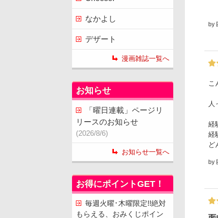
なかよし
by
デザート
漫画雑誌一覧へ
こ
お知らせ
人
「曜日連載」ページリ
リースのお知らせ
経
(2026/8/6)
経
ど
お知らせ一覧へ
by
お得にポイントGET！
毎週火曜･木曜限定!!絶対
もらえる、おみくじポイン
面