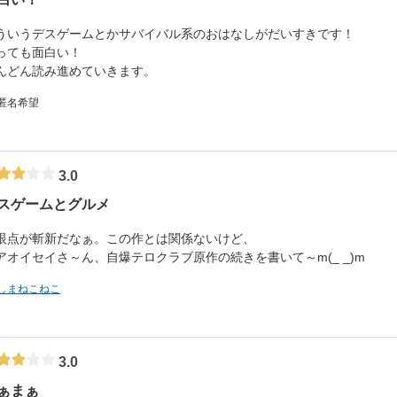
ういうデスゲームとかサバイバル系のおはなしがだいすきです！
っても面白い！
んどん読み進めていきます。
 匿名希望
3.0
スゲームとグルメ
眼点が斬新だなぁ。この作とは関係ないけど、
アオイセイさ～ん、自爆テロクラブ原作の続きを書いて～m(_ _)m
しまねこねこ
3.0
ぁまぁ