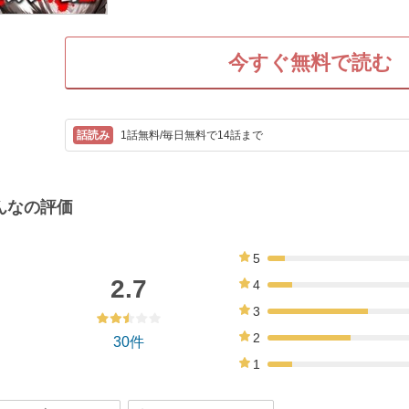
今すぐ無料で読む
1話無料/毎日無料で14話まで
んなの評価
5
7%
2.7
4
10%
3
40%
2
30件
33%
1
10%