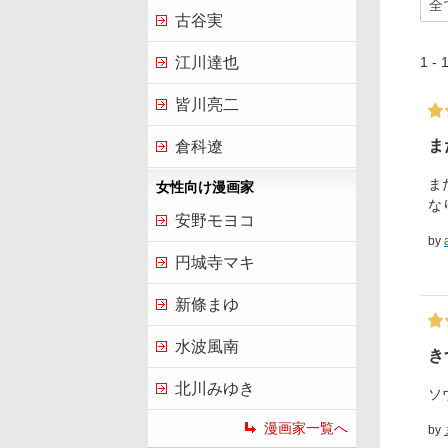
古谷実
1 
江川達也
皆川亮二
ま
倉科遼
ま
女性向け漫画家
な
安野モヨコ
by
円城寺マキ
新條まゆ
水波風南
き
北川みゆき
ソ
漫画家一覧へ
by