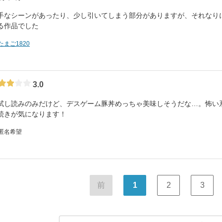
手なシーンがあったり、少し引いてしまう部分がありますが、それなり
る作品でした
たまご1820
3.0
試し読みのみだけど、デスゲーム豚丼めっちゃ美味しそうだな…。怖い
続きが気になります！
 匿名希望
前
1
2
3