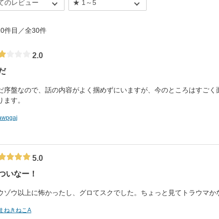
- 10件目／全30件
2.0
だ
だ序盤なので、話の内容がよく掴めずにいますが、今のところはすごく
ります。
awpgaj
5.0
ついなー！
ウゾウ以上に怖かったし、グロてスクでした。ちょっと見てトラウマか
まねきねこA