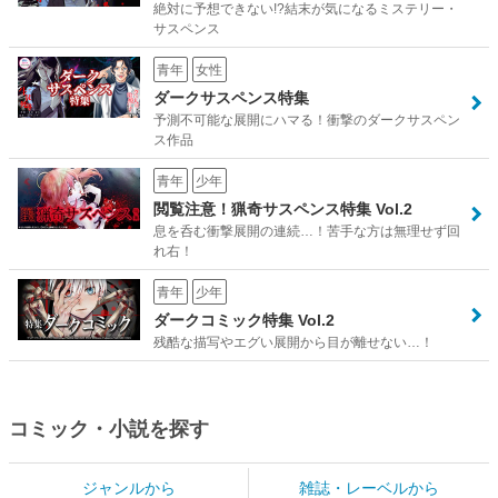
絶対に予想できない!?結末が気になるミステリー・
サスペンス
青年
女性
ダークサスペンス特集
予測不可能な展開にハマる！衝撃のダークサスペン
ス作品
青年
少年
閲覧注意！猟奇サスペンス特集 Vol.2
息を呑む衝撃展開の連続…！苦手な方は無理せず回
れ右！
青年
少年
ダークコミック特集 Vol.2
残酷な描写やエグい展開から目が離せない…！
コミック・小説を探す
ジャンルから
雑誌・レーベルから