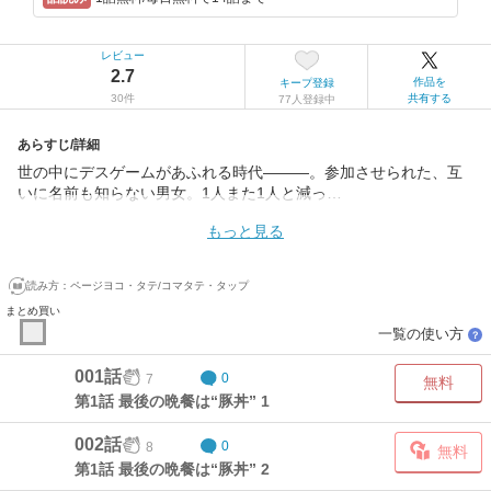
レビュー
2.7
作品を
キープ登録
30件
共有する
77人登録中
あらすじ/詳細
世の中にデスゲームがあふれる時代―――。参加させられた、互
いに名前も知らない男女。1人また1人と減っ…
もっと見る
読み方：
ページヨコ・タテ/コマタテ・タップ
まとめ買い
一覧の使い方
？
001話
7
0
無料
第1話 最後の晩餐は“豚丼” 1
002話
8
0
無料
第1話 最後の晩餐は“豚丼” 2