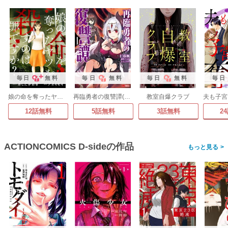
毎日
無料
毎日
無料
毎日
無料
毎日
娘の命を奪ったヤツを殺すのは罪ですか?
再臨勇者の復讐譚(コミック)
教室自爆クラブ
12話無料
5話無料
3話無料
2
ACTIONCOMICS D-sideの作品
>