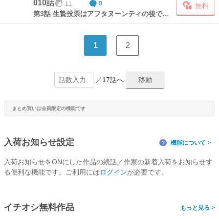
010話
11
0
無料
第3話 生贄投票はアフタヌーンティの後で・後編 2
1
2
／17話へ
まとめ買いは会員限定の機能です
入荷お知らせ設定
機能について
？
入荷お知らせをONにした作品の続話／作家の新着入荷をお知らせす
る便利な機能です。ご利用には
ログイン
が必要です。
イチオシ無料作品
>