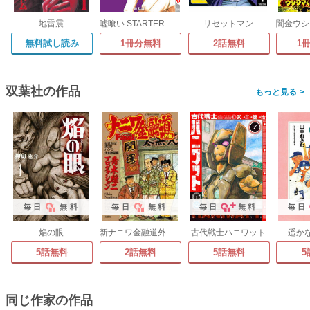
地雷震
嘘喰い STARTER BOOK
リセットマン
無料試し読み
1冊分無料
2話無料
1
双葉社の作品
>
毎日
無料
毎日
無料
毎日
無料
毎日
焔の眼
新ナニワ金融道外伝ファイナル
古代戦士ハニワット
遥か
5話無料
2話無料
5話無料
5
同じ作家の作品