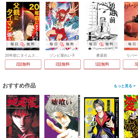
毎日
無料
毎日
無料
毎日
無料
毎日
20年前にタイムスリップしたら父親にタイマン張られた【タテヨミ】
ゾンビ屋れい子
勇退前
リバー
2話無料
2話無料
1話無料
3
おすすめ作品
>