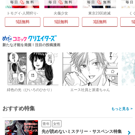
毎日
無料
毎日
無料
毎日
無料
毎日
トモグイ-人間狩り-
火傷少女
東京23区絶滅
く
5話無料
5話無料
3話無料
5
新たな才能を発掘！注目の投稿漫画
緋色の光（ひいろのひかり）
エース社員と派遣ちゃん
おすすめ特集
>
青年
女性
先が読めないミステリー・サスペンス特集