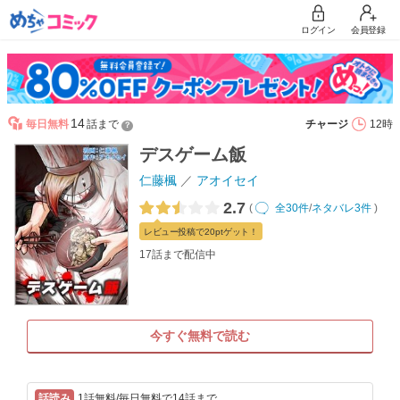
ログイン
会員登録
14
毎日無料
話まで
チャージ
12時
？
デスゲーム飯
仁藤楓
アオイセイ
2.7
(
全30件
/
ネタバレ3件
)
レビュー
投稿で20pt
ゲット！
17話まで配信中
今すぐ無料で読む
1話無料/毎日無料で14話まで