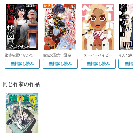
復讐装置いかがですか?【単行本版】
破滅の聖女は運命の夫の溺愛から逃れたい【単行本版】
スーパーベイビー
無料試し読み
無料試し読み
無料試し読み
無料
同じ作家の作品