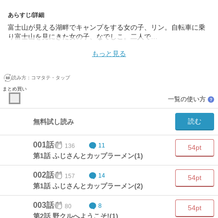
あらすじ/詳細
富士山が見える湖畔でキャンプをする女の子、リン。自転車に乗
り富士山を見にきた女の子、なでしこ。二人で…
もっと見る
読み方：
コマタテ・タップ
まとめ買い
一覧の使い方
？
読む
無料試し読み
001話
136
11
54pt
第1話 ふじさんとカップラーメン(1)
002話
157
14
54pt
第1話 ふじさんとカップラーメン(2)
003話
80
8
54pt
第2話 野クルへようこそ!(1)