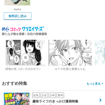
mono
無料試し読み
新たな才能を発掘！注目の投稿漫画
緋色の光（ひいろのひかり）
エース社員と派遣ちゃん
おすすめ特集
>
女性
少女
少年
青年
趣味ライフのきっかけ漫画特集