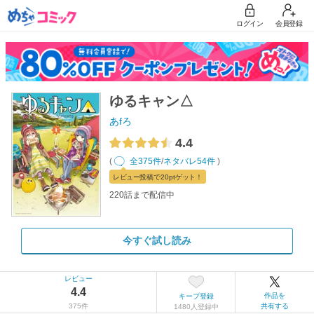
ログイン
会員登録
ゆるキャン△
あfろ
4.4
(
全375件
/
ネタバレ54件
)
レビュー
投稿で20pt
ゲット！
220話まで配信中
今すぐ試し読み
レビュー
4.4
作品を
キープ登録
375件
共有する
1480人登録中