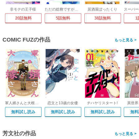
非モテの王子様
ただの総務ですが、なにか?
居酒屋ぼったくり
20話無料
5話無料
38話無料
1
COMIC FUZの作品
>
軍人婿さんと大根嫁さん
恋文と13歳の女優
チハヤリスタート!
異世界
無料試し読み
無料試し読み
無料試し読み
無料
芳文社の作品
>