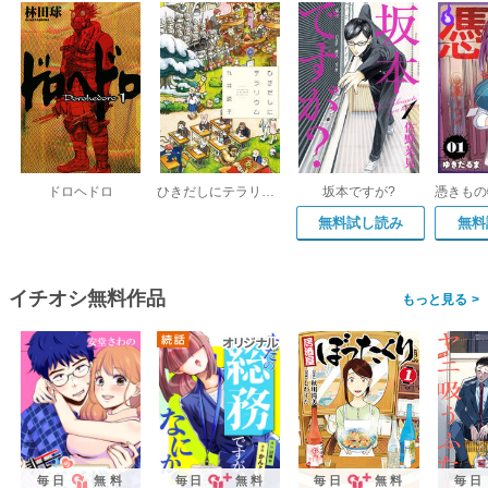
ドロヘドロ
ひきだしにテラリウム
坂本ですが?
無料試し読み
無料
イチオシ無料作品
>
毎日
無料
毎日
無料
毎日
無料
毎日