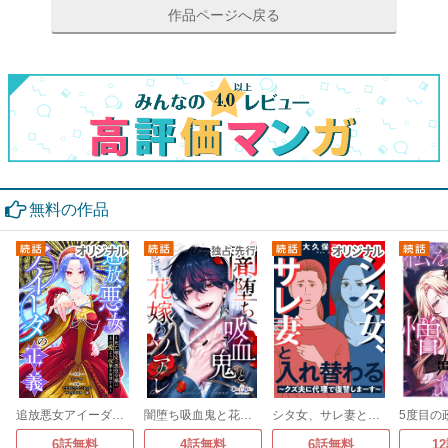
作品ページへ戻る
無料の作品
追放悪女アイーダの正義～死亡確定の悪役令嬢は夫の愛より改革を所望する～
闇堕ち吸血鬼と花嫁のソアレ
シタ女、サレ妻と入れ替わる～クズ夫に代理で復讐しまーす～
6話無料
4話無料
6話無料
1