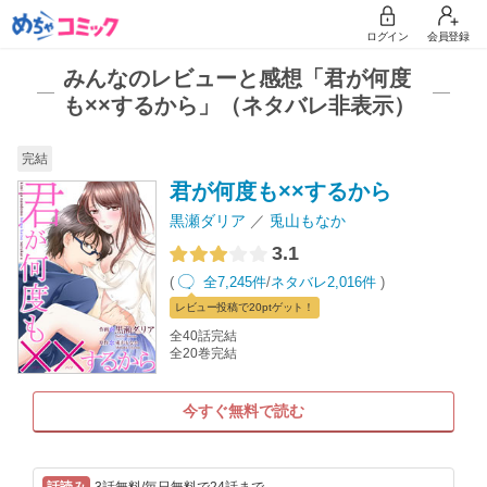
ログイン
会員登録
みんなのレビューと感想「君が何度
も××するから」（ネタバレ非表示）
完結
君が何度も××するから
黒瀬ダリア
兎山もなか
3.1
(
全7,245件
/
ネタバレ2,016件
)
レビュー
投稿で20pt
ゲット！
全40話完結
全20巻完結
今すぐ無料で読む