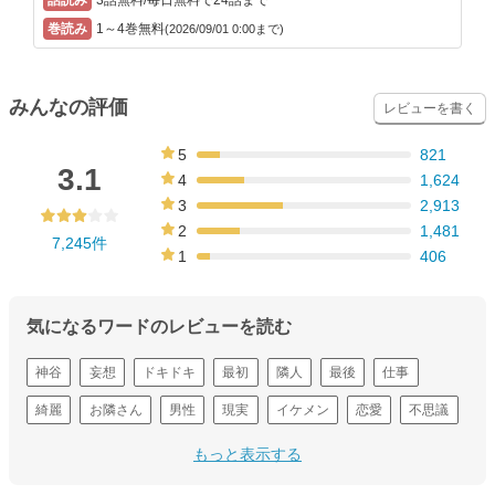
3話無料/毎日無料で24話まで
1～4巻無料
(2026/09/01 0:00まで)
みんなの評価
レビューを書く
5
821
11%
3.1
4
1,624
22%
3
2,913
40%
2
1,481
7,245件
20%
1
406
6%
気になるワードのレビューを読む
神谷
妄想
ドキドキ
最初
隣人
最後
仕事
綺麗
お隣さん
男性
現実
イケメン
恋愛
不思議
引っ越し
もっと表示する