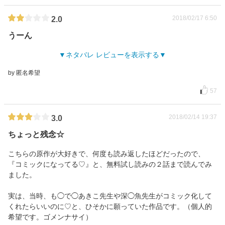
2018/02/17 6:50
2.0
うーん
ネタバレ レビューを表示する
by 匿名希望
57
2018/02/14 19:37
3.0
ちょっと残念☆
こちらの原作が大好きで、何度も読み返したほどだったので、
『コミックになってる♡』と、無料試し読みの２話まで読んでみ
ました。
実は、当時、も◯で◯あきこ先生や深◯魚先生がコミック化して
くれたらいいのに♡と、ひそかに願っていた作品です。（個人的
希望です。ゴメンナサイ）