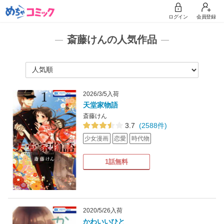
ログイン
会員登録
斎藤けんの人気作品
2026/3/5入荷
天堂家物語
斎藤けん
3.7
(2588件)
少女漫画
恋愛
時代物
1話無料
2020/5/26入荷
かわいいひと