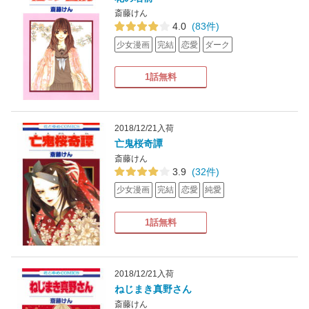
斎藤けん
4.0
(83件)
少女漫画
完結
恋愛
ダーク
1話無料
2018/12/21入荷
亡鬼桜奇譚
斎藤けん
3.9
(32件)
少女漫画
完結
恋愛
純愛
1話無料
2018/12/21入荷
ねじまき真野さん
斎藤けん