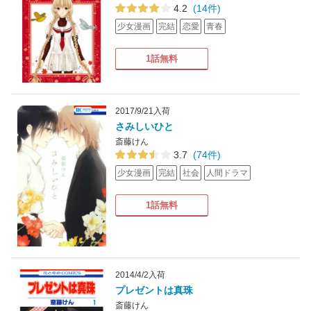
4.2
(14件)
少女漫画
完結
恋愛
青春
1話無料
2017/9/21入荷
さみしいひと
斎藤けん
3.7
(74件)
少女漫画
完結
社会
人間ドラマ
1話無料
2014/4/2入荷
プレゼントは真珠
斎藤けん