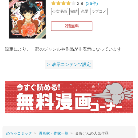
3.9
(36件)
少女漫画
完結
恋愛
ラブコメ
2話無料
設定により、一部のジャンルや作品が非表示になっています
表示コンテンツ設定
めちゃコミック
漫画家・作家一覧
斎藤けんの人気作品