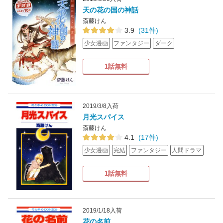
天の花の国の神話
斎藤けん
3.9
(31件)
少女漫画
ファンタジー
ダーク
1話無料
2019/3/8入荷
月光スパイス
斎藤けん
4.1
(17件)
少女漫画
完結
ファンタジー
人間ドラマ
1話無料
2019/1/18入荷
花の名前