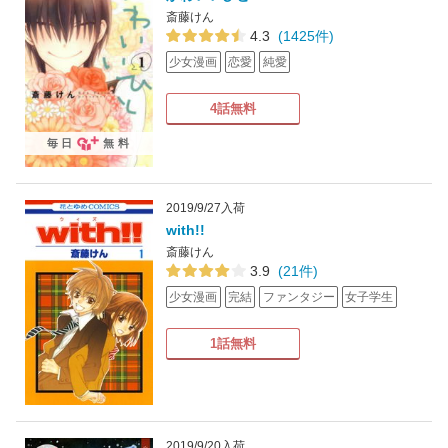
斎藤けん
4.3
(1425件)
少女漫画
恋愛
純愛
4話無料
毎日
無料
2019/9/27入荷
with!!
斎藤けん
3.9
(21件)
少女漫画
完結
ファンタジー
女子学生
1話無料
2019/9/20入荷