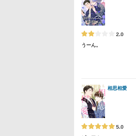
2.0
うーん。
相思相愛
5.0