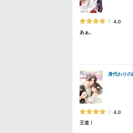
4.0
あぁ。
身代わりの
4.0
王道！