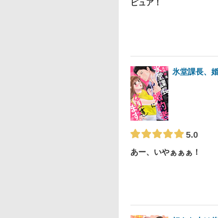
ピュア！
氷堂課長、婚
5.0
あー、いやぁぁぁ！