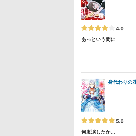
4.0
あっという間に
身代わりの
5.0
何度涙したか…