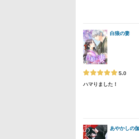
白狼の妻
5.0
ハマりました！
あやかしの