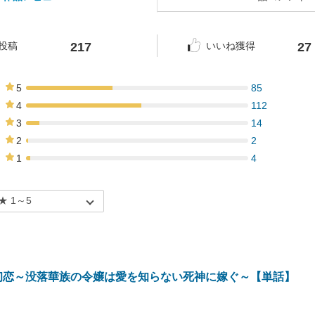
217
27
投稿
いいね獲得
5
85
39%
4
112
52%
3
14
6%
2
2
1%
1
4
2%
初恋～没落華族の令嬢は愛を知らない死神に嫁ぐ～【単話】