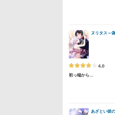
ヌリタス～
4.0
初っ端から…
あざとい彼