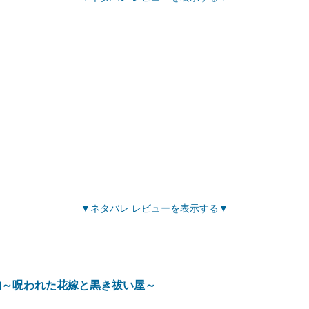
ネタバレ レビューを表示する
伽～呪われた花嫁と黒き祓い屋～