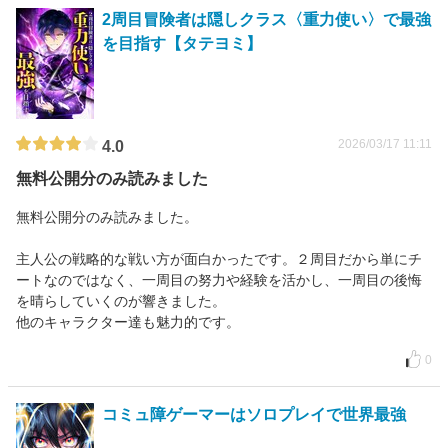
2周目冒険者は隠しクラス〈重力使い〉で最強
を目指す【タテヨミ】
2026/03/17 11:11
4.0
無料公開分のみ読みました
無料公開分のみ読みました。
主人公の戦略的な戦い方が面白かったです。２周目だから単にチ
ートなのではなく、一周目の努力や経験を活かし、一周目の後悔
を晴らしていくのが響きました。
他のキャラクター達も魅力的です。
0
コミュ障ゲーマーはソロプレイで世界最強