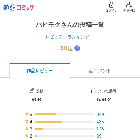
ログイン
会員登録
パピモクさんの投稿一覧
レビュアーランキング
39
位
？
作品レビュー
話コメント
投稿
いいね獲得
958
5,902
5
349
36%
4
435
45%
3
128
13%
2
39