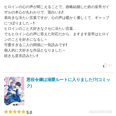
ヒロインの心の声が聞こえることで、政略結婚した鉄の皇帝ガイ
ザルの本心が丸わかりで、面白いわ❗️
表向きな冷たい言葉ですが、心の声は暖かく優しくて、ギャップ
につぼりました～❗️
ヒロインのこと大好きなクセに冷たい言葉…
でもヒロイン心の声に答えた対応だから、ますます皇帝はヒロイ
ンのことを好きになるし～
可愛すぎる二人の関係に一気読みです❗️
個人的に大好きな作品となりました～
続きも是非読みたい❗️
57
悪役令嬢は溺愛ルートに入りました!?(コミッ
ク)
2022/10/09 0:08
5.0