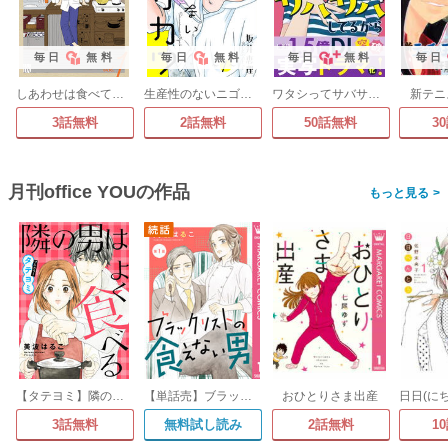
毎日
無料
毎日
無料
毎日
無料
毎日
しあわせは食べて寝て待て
生産性のないニゴリカワ
ワタシってサバサバしてるから
新テニ
3話無料
2話無料
50話無料
3
月刊office YOUの作品
>
【タテヨミ】隣の男はよく食べる
【単話売】ブラックリストの食えない男
おひとりさま出産
3話無料
無料試し読み
2話無料
1