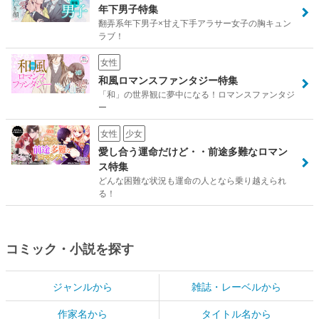
年下男子特集
翻弄系年下男子×甘え下手アラサー女子の胸キュン
ラブ！
女性
和風ロマンスファンタジー特集
「和」の世界観に夢中になる！ロマンスファンタジ
ー
女性
少女
愛し合う運命だけど・・前途多難なロマン
ス特集
どんな困難な状況も運命の人となら乗り越えられ
る！
コミック・小説を探す
ジャンルから
雑誌・レーベルから
作家名から
タイトル名から