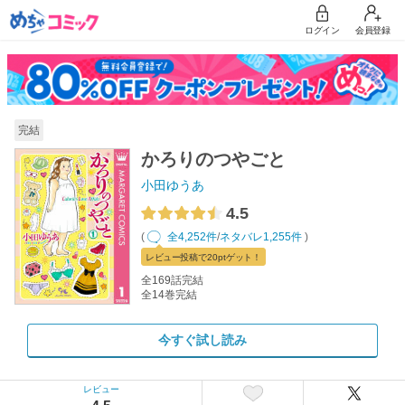
ログイン
会員登録
完結
かろりのつやごと
小田ゆうあ
4.5
(
全4,252件
/
ネタバレ1,255件
)
レビュー
投稿で20pt
ゲット！
全169話完結
全14巻完結
今すぐ試し読み
レビュー