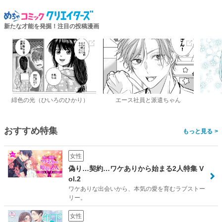
新たな才能を発掘！注目の投稿漫画
緋色の光（ひいろのひかり）
エース社員と派遣ちゃん
おすすめ特集
>
女性
偽り…契約…ワケありから始まる2人特集 V
ol.2
ワケありな出会いから、本気の愛を育むラブストー
リー。
女性