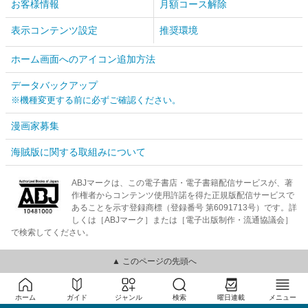
お客様情報
月額コース解除
表示コンテンツ設定
推奨環境
ホーム画面へのアイコン追加方法
データバックアップ
※機種変更する前に必ずご確認ください。
漫画家募集
海賊版に関する取組みについて
ABJマークは、この電子書店・電子書籍配信サービスが、著
作権者からコンテンツ使用許諾を得た正規版配信サービスで
あることを示す登録商標（登録番号 第6091713号）です。詳
しくは［ABJマーク］または［電子出版制作・流通協議会］
で検索してください。
▲ このページの先頭へ
ホーム
ガイド
ジャンル
検索
曜日連載
メニュー