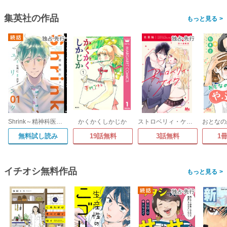
集英社の作品
>
Shrink～精神科医ヨワイ～
かくかくしかじか
ストロベリィ・ケイク 別マ連載版
無料試し読み
19話無料
3話無料
1
イチオシ無料作品
>