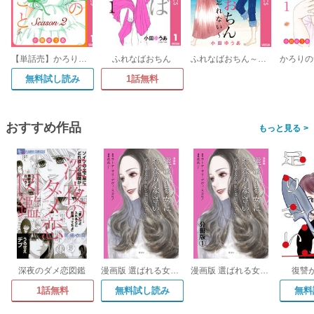
【単話売】かろりのつやごと Season2
ふれなばおちん
ふれなばおちん～あの恋を忘れない～ 合本版
無料試し読み
1話無料
おすすめ作品
>
深夜のダメ恋図鑑
漫画版 選ばれる女におなりなさい デヴィ夫人の華麗で激動なる人生
漫画版 選ばれる女におなりなさい デヴィ夫人の華麗で激動なる人生 分冊版
復讐
1話無料
無料試し読み
無料