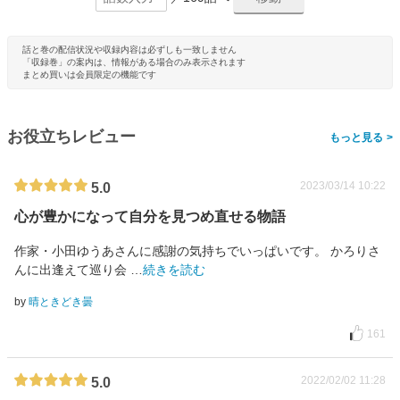
話と巻の配信状況や収録内容は必ずしも一致しません
「収録巻」の案内は、情報がある場合のみ表示されます
まとめ買いは会員限定の機能です
お役立ちレビュー
>
2023/03/14 10:22
5.0
心が豊かになって自分を見つめ直せる物語
作家・小田ゆうあさんに感謝の気持ちでいっぱいです。 かろりさ
んに出逢えて巡り会
…
続きを読む
by
晴ときどき曇
161
2022/02/02 11:28
5.0