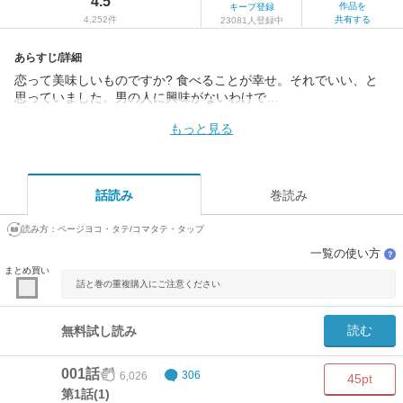
4.5
作品を
キープ登録
4,252件
共有する
23081人登録中
あらすじ/詳細
恋って美味しいものですか? 食べることが幸せ。それでいい、と
思っていました。男の人に興味がないわけで…
もっと見る
話読み
巻読み
読み方：
ページヨコ・タテ/コマタテ・タップ
一覧の使い方
？
まとめ買い
話と巻の重複購入にご注意ください
読む
無料試し読み
001話
6,026
306
45pt
第1話(1)