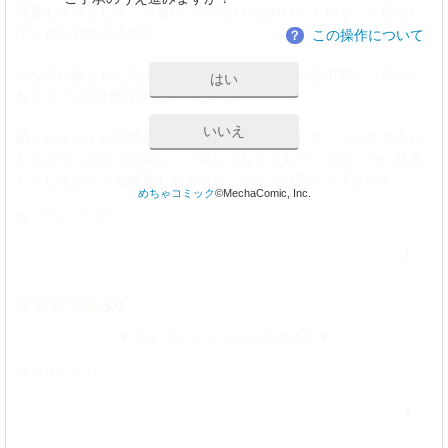
何度もキスをして、可愛いって気持ちを向けてくれる、大切にし
てくれた初めての男？
この操作について
？
かな子に絡まれた後のラブラブで、涙流している中野に、幸せに
はい
なって！って1番好きなシーンかな。
いいえ
萌えポイントが何度かあるけど、目白を立たして、ここまでされ
たら立つって言う目白に、「俺じゃなくても？」とか、つい見逃
してしまいそうな場面もあるから、ジックリ読んで下さいw
めちゃコミック
©MechaComic, Inc.
by
ゴールドアポー
3
2021/10/25 14:29
5.0
ネタバレ レビューを表示する
by
れれるるりり
1