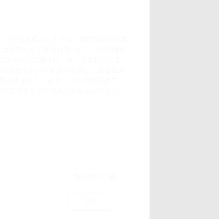
ミックを生き残った人々は、弱肉強食の世界
」は役立たずと呼ばれる「レン」の面倒を
険なグループに騙され、取り込まれてしま
彼は自分とレンの解放を条件に、ある提案
描写が含まれています。 ※この物語はフィ
を肯定するものではありませんがそういっ
い。
一覧の使い方
？
無料