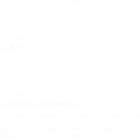
ネタバレ レビューを表示する
冬の夜
5.0
いと思いつつ
ネタバレ レビューを表示する
ひのひのぽんぽん
5.0
ヨった先にあるものに沼る事もある
好きな「響弦文字」と同作者ですが、注意事項にヒヨって読めずにいま
み始めもやはりエグ重い展開に食指が進まず、気持ちを整えながらのゆ
柄は格段上がってるけど、目力強い絵風とエチもレベチでしたわw