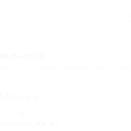
／72話へ
まとめ買いは会員限定の機能です
荷お知らせ設定
お知らせをONにした作品の続話／作家の新着入荷をお知らせする便利
んなのレビュー
4.0
イコパスからの、執着…愛？