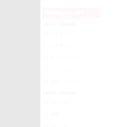
漫画雑誌から探す
男性向け漫画雑誌
少年サンデー
少年マガジン
ヤングマガジン
モーニング
漫画アクション
女性向け漫画雑誌
Sho-Comi
別冊フレンド
Cheese!