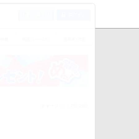
会員登録
ログイン
め特集
雑誌･レーベル
漫画家･作家
チャージ
7時,19時