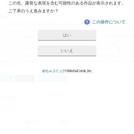
この先、露骨な表現を含む可能性のある作品が表示されます。
ご了承のうえ進みますか？
すじ
この操作について
？
ぁ… 触れただけなのに頭がおかしくなりそうだよ」 大規模なパンデ
さなコミュニティを作り細々と生きていた。 生存者のひとり「フミヤ
はい
がら日々を送る── そんなある日、殺人や暴力、レイプが横行する危
 グループのリーダー「ゲン」から一方的に好意を寄せられるフミヤ。
るが… ※この作品には 殺人やレイプなどの性的かつ暴力的で 過激な
いいえ
ョンであり 実在の人物とは一切関係ありません。作品はそれらの行為
現に対して 不快感や不安を感じる方は ご自身の判断にて お読みくださ
めちゃコミック
©MechaComic, Inc.
URLをコピー
ポスト
Eで送る
B!
ブックマーク
読み方：
スクロール
まとめ買い
001話
817
4
腐食人(1)