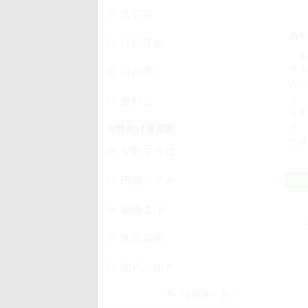
古谷実
あら
江川達也
「あ
で小
皆川亮二
みな
う。
倉科遼
をす
クシ
女性向け漫画家
た表
安野モヨコ
円城寺マキ
LIN
新條まゆ
水波風南
北川みゆき
漫画家一覧へ