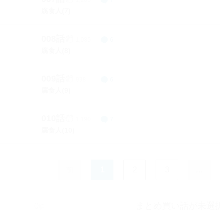
腐食人(7)
008話
1,085
6
腐食人(8)
009話
938
6
腐食人(9)
010話
1,190
7
腐食人(10)
前
1
2
3
…
まとめ買い話が未選
0
話