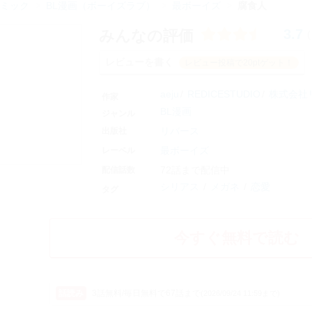
ミック
BL漫画（ボーイズラブ）
最ボーイズ
腐食人
3.7
みんなの評価
(
レビューを書く
レビュー投稿で20ptゲット！
aeju
REDICESTUDIO
株式会社
作家
BL漫画
ジャンル
リバース
出版社
最ボーイズ
レーベル
72話まで配信中
配信話数
シリアス
メガネ
恋愛
タグ
今すぐ無料で読む
3話無料/毎日無料で67話まで
(2026/09/24 11:59まで)