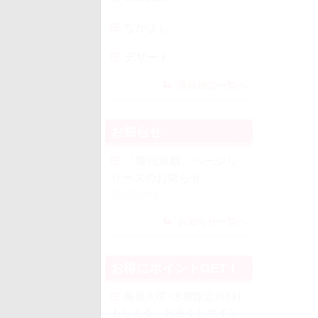
なかよし
デザート
漫画雑誌一覧へ
お知らせ
「曜日連載」ページリ
リースのお知らせ
(2026/8/6)
お知らせ一覧へ
お得にポイントGET！
毎週火曜･木曜限定!!絶対
もらえる、おみくじポイン