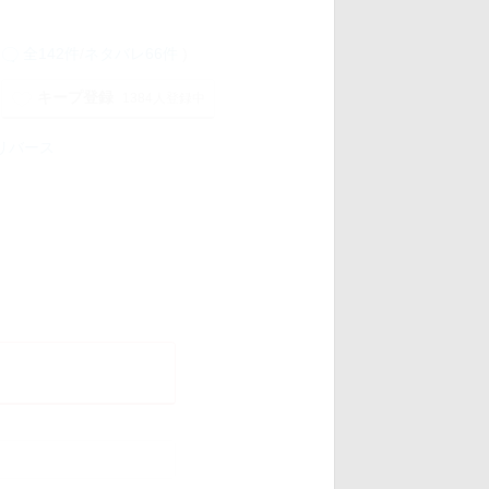
全142件
/
ネタバレ66件
)
キープ登録
1384人登録中
リバース