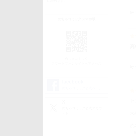
に読めます。
by
めちゃコミック スマホ版
高
めちゃコミック
スマートフォンサイトへアクセス
by
facebook
めちゃコミック公式ページ
ヒ
X
めちゃコミック公式アカウ
大
ント
読
絵