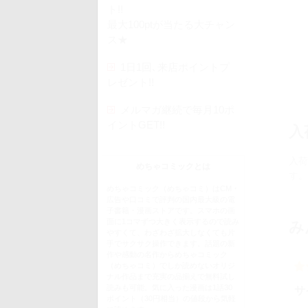
ト!!
最大100ptが当たる大チャン
ス★
1日1回､来店ポイントプ
レゼント!!
メルマガ継続で毎月10ポ
イントGET!!
入
入荷
めちゃコミックとは
す。
めちゃコミック（めちゃコミ）はCM・
広告や口コミで評判の国内最大級の電
子書籍・漫画ストアです。スマホの画
面に1コマずつ大きく表示するので読み
み
やすくて、わざわざ拡大しなくても片
手でサクサク操作できます。話題の新
作や感動の名作からめちゃコミック
（めちゃコミ）でしか読めないオリジ
ナル作品まで充実の品揃えで無料試し
読みも可能。気に入った漫画は1話30
サ
ポイント（30円相当）の値段から気軽