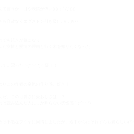
んて言うか…目や表情が怖い((((；ﾟДﾟ))))
チも容赦なくエグさドン引き級( ；∀；)ｳﾌﾌ
れでも続きが気になり
んだ友情と愛情の理由と行く末を知りたくなった
て…沼った╰⁠(⁠*⁠´⁠︶⁠`⁠*⁠)⁠╯爆！！
はりこの作者の空気の作り感、好き！
んだ、この可愛さに愛おしさは！？
は読み込んだ人にしか判らない恍惚感╰⁠(⁠*⁠´⁠︶⁠`⁠*⁠)⁠╯
めは不遇なフミヤに同情しましたが、途中からはそれすらも愛らしい(*´