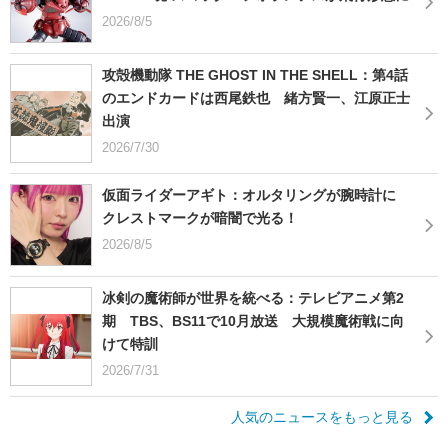
2026/8/5
攻殻機動隊 THE GHOST IN THE SHELL：第4話
のエンドカードは西尾鉄也 緒方賢一、江原正士
出演
2026/7/30
仮面ライダーアギト：オルタリングが腕時計に
クレストマークが暗闇で光る！
2026/8/5
冰剣の魔術師が世界を統べる：テレビアニメ第2
期 TBS、BS11で10月放送 大規模魔術戦に向
けて特訓
2026/7/31
人気のニュースをもっと見る