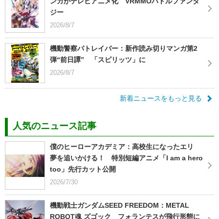
ンガがテレビアニメ化 VRMMOバトルファンタ
ジー
2026/8/7
機動警察パトレイバー：新作読み切りマンガ第2
弾“前日譚” 「スピリッツ」に
2026/8/7
新着ニュースをもっと見る
人気のニュース記事
僕のヒーローアカデミア：高校生になったエリ
夢を追いかける！ 特別短編アニメ「I am a hero
too」先行カット公開
2026/7/30
機動戦士ガンダムSEED FREEDOM：METAL
ROBOT魂 ズゴック フォランテスが飛行形態に