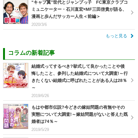
“キャプ翼”世代とジャンプっ子 FC東京クラブコ
ミュニケーター・石川直宏×MF三田啓貴が語る、
漫画と歩んだサッカー人生＜前編＞
2020/3/6
もっと見る
コラムの新着記事
結婚式ってするべき?挙式して良かったことや後
悔したこと、参列した結婚式について大調査!～行
きたくない結婚式に呼ばれたことがある人は28％
～
2019/6/26
もはや都市伝説?今どきの嫁姑問題の有無やその
実態について大調査!～嫁姑問題がないと答えた既
婚者は74％～
2019/5/29