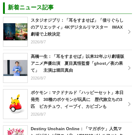
新着ニュース記事
スタジオジブリ：「耳をすませば」「借りぐらし
のアリエッティ」4Kデジタルリマスター IMAX
劇場で上映決定
2026/8/7
高橋一生：「耳をすませば」以来32年ぶり劇場版
アニメ声優出演 夏目真悟監督「ghost／夜の果
て」 主演は堀田真由
2026/8/7
ポケモン：マクドナルド「ハッピーセット」本日
発売 30種のポケモンが玩具に 歴代旅立ちの3
匹 ピカチュウ、イーブイ、カビゴンも
2026/8/7
Destiny Unchain Online：「マガポケ」人気マ