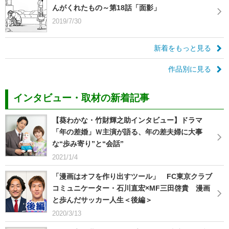
んがくれたもの～第18話「面影」
2019/7/30
新着をもっと見る
作品別に見る
インタビュー・取材の新着記事
【葵わかな・竹財輝之助インタビュー】ドラマ
「年の差婚」Ｗ主演が語る、年の差夫婦に大事
な“歩み寄り”と“会話”
2021/1/4
「漫画はオフを作り出すツール」 FC東京クラブ
コミュニケーター・石川直宏×MF三田啓貴 漫画
と歩んだサッカー人生＜後編＞
2020/3/13