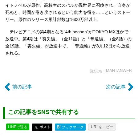
イトノベルが原作。高校生のスバルが異世界に召喚され、自身が
死ぬと、時間が巻き戻されるという能力を得る……というストー
リー。原作のシリーズ累計部数は1600万部以上。
テレビアニメの第4期となる“4th season”がTOKYO MXほかで
放送中。第4期は「喪失編」（全11話）と「奪還編」（全8話）の
全19話。「喪失編」が放送中で、「奪還編」が8月12日から放送
される。
提供元：MANTANWEB
前の記事
次の記事
この記事をSNSで共有する
LINEで送る
ポスト
B!
URLをコピー
ブックマーク