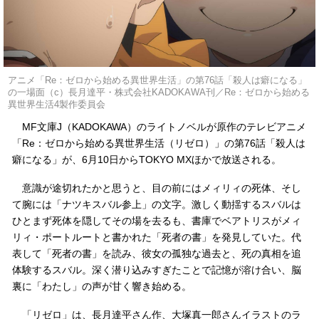
アニメ「Re：ゼロから始める異世界生活」の第76話「殺人は癖になる」
の一場面（c）長月達平・株式会社KADOKAWA刊／Re：ゼロから始める
異世界生活4製作委員会
MF文庫J（KADOKAWA）のライトノベルが原作のテレビアニメ
「Re：ゼロから始める異世界生活（リゼロ）」の第76話「殺人は
癖になる」が、6月10日からTOKYO MXほかで放送される。
意識が途切れたかと思うと、目の前にはメィリィの死体、そし
て腕には「ナツキスバル参上」の文字。激しく動揺するスバルは
ひとまず死体を隠してその場を去るも、書庫でベアトリスがメィ
リィ・ポートルートと書かれた「死者の書」を発見していた。代
表して「死者の書」を読み、彼女の孤独な過去と、死の真相を追
体験するスバル。深く潜り込みすぎたことで記憶が溶け合い、脳
裏に「わたし」の声が甘く響き始める。
「リゼロ」は、長月達平さん作、大塚真一郎さんイラストのラ