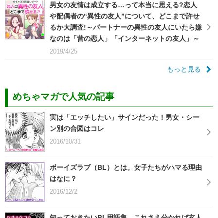
男女の友情は成立する…って本当に思える?恋人
や配偶者の“異性の友人”について、どこまで許せ
るか大調査!～パートナーの異性の友人にいたら嫌
なのは「昔の恋人」「インターネットの友人」～
2019/4/25
もっと見る
めちゃマガで人気の記事
実は「エッチしたい」サインだった！男女・シー
ン別の合図はコレ
2016/10/31
ボーイズラブ（BL）とは。女子たちがハマる理由
はなに？
2016/12/2
知っておきたいBL用語集。これさえ分かれば玄人