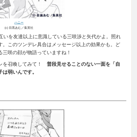
ハニー
(c) 目黒あむ／集英社
、お互いを友達以上に意識している三咲渉と矢代かよ。照れ
す。このツンデレ具合はメッセージ以上の効果かも。ど
る三咲の顔が物語っていますね！
デレを召喚してみて！
普段見せることのない一面を「自
子は弱いんです。