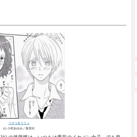
うそつきリリィ
(c) 小村あゆみ／集英社