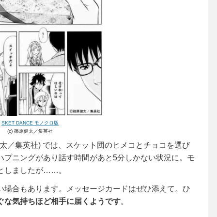
SKET DANCE モノクロ版
(c) 篠原健太／集英社
健太／集英社) では、スケット団のヒメコとチョコを選び
ハプニングがあり話す時間があと5分しかない状況に。モ
としましたが……。
い場合もあります。メッセージカードはぜひ添えて。ひ
ぐな気持ちほど相手に届くようです
。