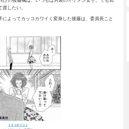
英社) の後藤楓は、いつもは男装のイケメン女子。でも気
て渡したい。
手によってカッコカワイく変身した後藤は、委員長こと
うそつきリリィ