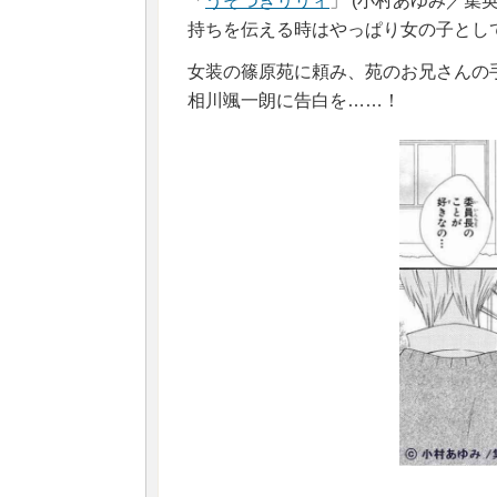
「
うそつきリリィ
」 (小村あゆみ／集
持ちを伝える時はやっぱり女の子とし
女装の篠原苑に頼み、苑のお兄さんの
相川颯一朗に告白を……！