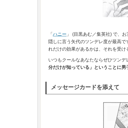
「
ハニー
」 (目黒あむ／集英社) で
隠しに言う矢代のツンデレ度が最高で
れだけの効果があるかは、それを受け
いつもクールなあなたならぜひツン
分だけが知っている」ということに男
メッセージカードを添えて