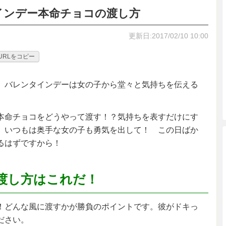
インデー本命チョコの渡し方
更新日:2017/02/10 10:00
URLをコピー
、バレンタインデーは女の子から堂々と気持ちを伝える
本命チョコをどうやって渡す！？気持ちを表すだけにす
。いつもは奥手な女の子も勇気を出して！ この日ばか
るはずですから！
渡し方はこれだ！
！どんな風に渡すかが勝負のポイントです。彼がドキっ
ださい。