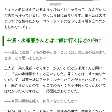
神尾楓珠
ちょっと斜に構えているようなひねくれキャラって、なんだかん
だ実力も伴っているし、やっぱり目に留まります。主人公は大体
まっすぐな性格だから、コントラストになってより引き立つのか
もしれないです。
主演・永瀬廉さんとはご飯に行くほどの仲に
――最初に映画「うちの執事が言うことには」の出演の話が来た
とき、どう思いましたか？
主人公・烏丸花穎（からすま かえい）役が永瀬廉くんと聞い
て、「あの永瀬廉か！」と思いました。廉くんとは共通の知り合
いがいて、以前一緒にフットサルをしたことがあったんです。で
も一回きりだったので、そこでめちゃくちゃ仲良くなったわけで
はなかったんですけど、一応面識はありました。
――今回の撮影を経て、仲良くなりましたか？
年齢が一緒ということもあって、共演者の中で一番仲良くなった