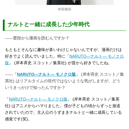
神尾楓珠
ナルトと一緒に成長した少年時代
――普段から漫画を読むんですか？
もともとそんなに趣味が多いわけじゃないんですが、漫画だけは
好きでよく読んでいました。特に「
NARUTO―ナルト― モノクロ
版
」 (岸本斉史 スコット／集英社) が昔から好きでしたね。
――「
NARUTO―ナルト― モノクロ版
」 (岸本斉史 スコット／集
英社) はリアルタイムの世代ではないような気がしますが、どう
いうきっかけで知ったんですか？
「
NARUTO―ナルト― モノクロ版
」 (岸本斉史 スコット／集英
社) はアニメからハマりました。僕が子どもの頃からずっと放送
されていたので、主人公のうずまきナルトと一緒に成長している
感覚です(笑)。