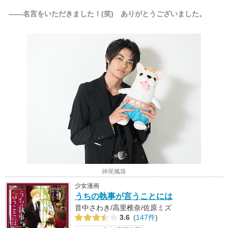
――名言をいただきました！(笑) ありがとうございました。
神尾楓珠
少女漫画
うちの執事が言うことには
音中さわき/高里椎奈/佐原ミズ
3.6
(
147件
)