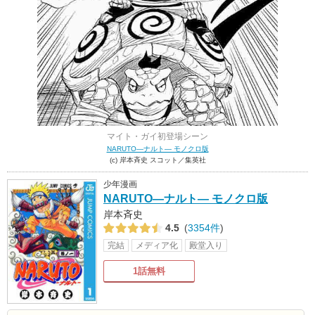
マイト・ガイ初登場シーン
NARUTO―ナルト― モノクロ版
(c) 岸本斉史 スコット／集英社
少年漫画
NARUTO―ナルト― モノクロ版
岸本斉史
4.5
(
3354件
)
完結
メディア化
殿堂入り
1話無料