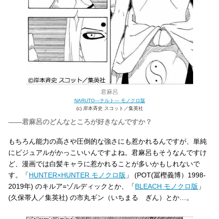
君麻呂
NARUTO―ナルト― モノクロ版
(c) 岸本斉史 スコット／集英社
――君麻呂のどんなところが好きなんですか？
もちろん能力の高さや圧倒的な強さにも惹かれるんですが、単純
にビジュアルがかっこいいんですよね。君麻呂もそうなんですけ
ど、漫画では白髪キャラに惹かれることが多いかもしれないで
す。「
HUNTER×HUNTER モノクロ版
」 (POT(冨樫義博）1998-
2019年) のキルア=ゾルディックとか、「
BLEACH モノクロ版
」
(久保帯人／集英社) の市丸ギン（いちまる ぎん）とか…。