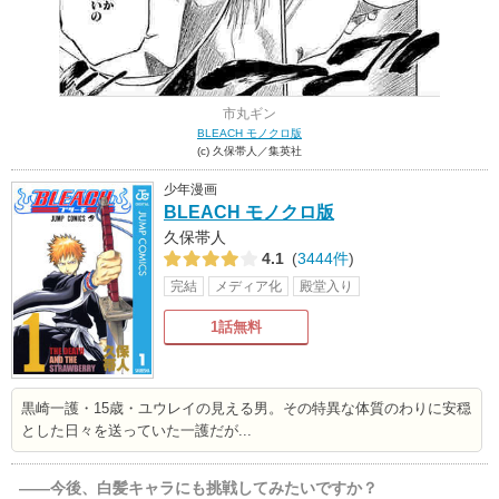
市丸ギン
BLEACH モノクロ版
(c) 久保帯人／集英社
少年漫画
BLEACH モノクロ版
久保帯人
4.1
(
3444件
)
完結
メディア化
殿堂入り
1話無料
黒崎一護・15歳・ユウレイの見える男。その特異な体質のわりに安穏
とした日々を送っていた一護だが...
――今後、白髪キャラにも挑戦してみたいですか？