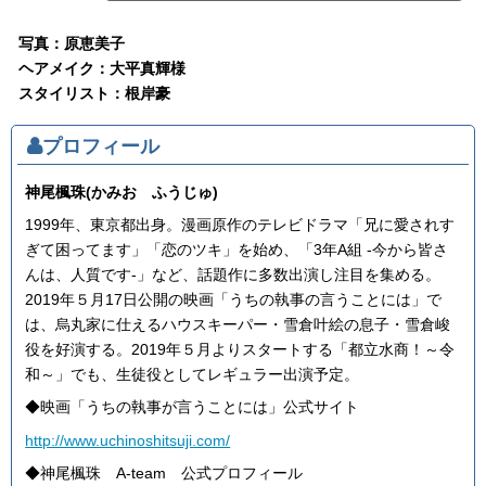
写真：原恵美子
ヘアメイク：大平真輝様
スタイリスト：根岸豪
プロフィール
神尾楓珠(かみお ふうじゅ)
1999年、東京都出身。漫画原作のテレビドラマ「兄に愛されす
ぎて困ってます」「恋のツキ」を始め、「3年A組 -今から皆さ
んは、人質です-」など、話題作に多数出演し注目を集める。
2019年５月17日公開の映画「うちの執事の言うことには」で
は、烏丸家に仕えるハウスキーパー・雪倉叶絵の息子・雪倉峻
役を好演する。2019年５月よりスタートする「都立水商！～令
和～」でも、生徒役としてレギュラー出演予定。
◆映画「うちの執事が言うことには」公式サイト
http://www.uchinoshitsuji.com/
◆神尾楓珠 A-team 公式プロフィール