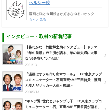
ヘルシー鮫
漫画と猫と今川焼きが好きなゆるいオタク…
もっと見る
インタビュー・取材の新着記事
【葵わかな・竹財輝之助インタビュー】ドラマ
「年の差婚」Ｗ主演が語る、年の差夫婦に大事
な“歩み寄り”と“会話”
2021/1/4
「漫画はオフを作り出すツール」 FC東京クラブ
コミュニケーター・石川直宏×MF三田啓貴 漫画
と歩んだサッカー人生＜後編＞
2020/3/13
“キャプ翼”世代とジャンプっ子 FC東京クラブコ
ミュニケーター・石川直宏×MF三田啓貴が語る、