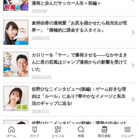
漫画と歩んだサッカー人生＜前編＞
2020/3/6
倉持由香の漫画愛「お尻を描かせたら桂先生が世
界一」「積極的に課金するスタイル」
2020/2/18
カロリーを「ヤー」で爆発させる——なかやまき
んに君の芸風はジャンプ漫画からの影響を受けて
いた
2019/11/26
佐野ひなこインタビュー(後編)：ゲーム好きな理
由は「ルール」にあり?華やかなイメージと私生
活のギャップに迫る!
2019/7/11
佐野ひなこインタビュー(前編)：理想の出会いは
図書館で。同じ型のギターを買ってしまうほど影
ホーム
ガイド
ジャンル
検索
曜日連載
メニュー
響を受けた漫画とは!?