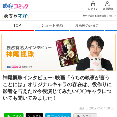
ログイン
会員登録
無料で読める漫画情報マガジン
TOP
ショート漫画
漫画家のたまご
神尾楓珠インタビュー: 映画「うちの執事が言う
ことには」オリジナルキャラの存在は、役作りに
影響を与えた!?今後演じてみたい〇〇キャラにつ
いても聞いてみました！
更新日:2019/05/14 10:00
LINEで送る
ポスト
B!
URLをコピー
ブックマーク