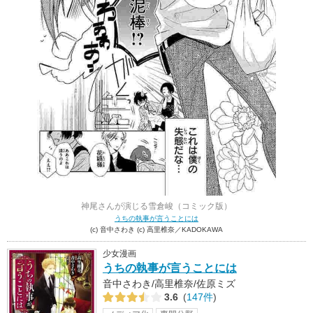
神尾さんが演じる雪倉峻（コミック版）
うちの執事が言うことには
(c) 音中さわき (c) 高里椎奈／KADOKAWA
少女漫画
うちの執事が言うことには
音中さわき/高里椎奈/佐原ミズ
3.6
(
147件
)