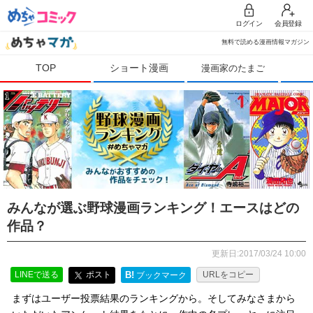
ログイン
会員登録
無料で読める漫画情報マガジン
TOP
ショート漫画
漫画家のたまご
みんなが選ぶ野球漫画ランキング！エースはどの
作品？
更新日:2017/03/24 10:00
LINEで送る
ポスト
B!
URLをコピー
ブックマーク
まずはユーザー投票結果のランキングから。そしてみなさまから