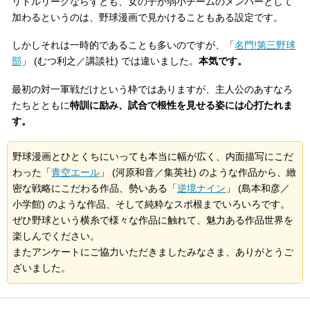
リトルリーグならずとも、女の子が弱小チームのメンバーとして
加わるというのは、野球漫画で見かけることもある設定です。
しかしそれは一時的であることも多いのですが、「
名門!第三野球
部
」 (むつ利之／講談社) では違いました。
本気です。
最初の対一軍戦だけという枠ではありますが、主人公のあすなろ
たちとともに
特訓に励み、試合で根性を見せる姿には心打たれま
す。
野球漫画とひとくちにいっても本当に幅が広く、内面描写にこだ
わった「
青空エール
」 (河原和音／集英社) のような作品から、緻
密な戦略にこだわる作品、勢いある「
逆境ナイン
」 (島本和彦／
小学館) のような作品、そして純粋なスポ根までいろいろです。
ぜひ野球という横糸で様々な作品に触れて、魅力ある作品世界を
楽しんでください。
またアンケートにご協力いただきましたみなさま、ありがとうご
ざいました。