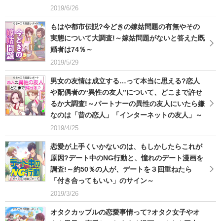
2019/6/26
もはや都市伝説?今どきの嫁姑問題の有無やその
実態について大調査!～嫁姑問題がないと答えた既
婚者は74％～
2019/5/29
男女の友情は成立する…って本当に思える?恋人
や配偶者の“異性の友人”について、どこまで許せ
るか大調査!～パートナーの異性の友人にいたら嫌
なのは「昔の恋人」「インターネットの友人」～
2019/4/25
恋愛が上手くいかないのは、もしかしたらこれが
原因?デート中のNG行動と、憧れのデート漫画を
調査!～約50％の人が、デートを３回重ねたら
「付き合ってもいい」のサイン～
2019/3/26
オタクカップルの恋愛事情って?オタク女子やオ