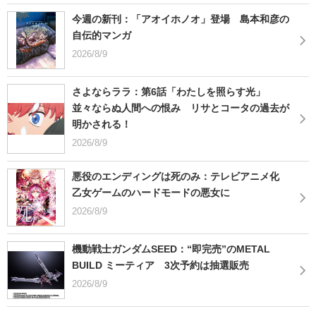
今週の新刊：「アオイホノオ」登場 島本和彦の
自伝的マンガ
2026/8/9
さよならララ：第6話「わたしを照らす光」
並々ならぬ人間への恨み リサとコータの過去が
明かされる！
2026/8/9
悪役のエンディングは死のみ：テレビアニメ化
乙女ゲームのハードモードの悪女に
2026/8/9
機動戦士ガンダムSEED：“即完売”のMETAL
BUILD ミーティア 3次予約は抽選販売
2026/8/9