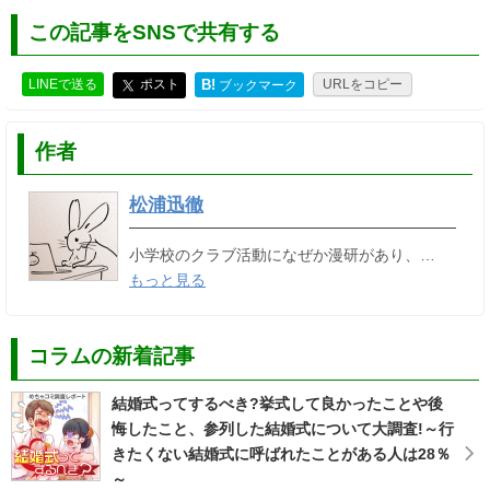
この記事をSNSで共有する
LINEで送る
ポスト
B!
URLをコピー
ブックマーク
作者
松浦迅徹
小学校のクラブ活動になぜか漫研があり、…
もっと見る
コラムの新着記事
結婚式ってするべき?挙式して良かったことや後
悔したこと、参列した結婚式について大調査!～行
きたくない結婚式に呼ばれたことがある人は28％
～