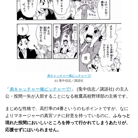
弟キャッチャー俺ピッチャーで!
(c) 兎中信志／講談社
「
弟キャッチャー俺ピッチャーで!
」 (兎中信志／講談社) の主人
公・投間一矢が入部することになる枚鷹高校野球部の主将です。
まじめな性格で、高打率の4番というのもポイントですが、なに
よりマネージャーの真宮ソナに好意を持っているのに、
ふらっと
現れた投間においしいところを持って行かれてしまうあたりが、
応援せずにはいられません。