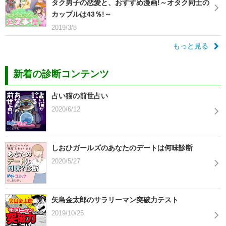
タク男子の恋愛と、おすすめ漫画!～オタク同士の
カップルは43％!～
2019/3/8
もっと見る
新着の診断コンテンツ
占い猫の前世占い
2020/6/12
しおひガールズのあなたのデートは何味診断
2020/5/27
矢島金太郎のサラリーマン突破力テスト
2019/10/25