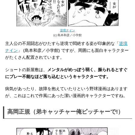
逆境ナイン
(c) 島本和彦／小学館
主人公の不屈闘志がひたすら逆境で悶絶する姿が印象的な「
逆境
ナイン
」 (島本和彦／小学館) ですが、周囲にも面白キャラクター
がたくさん配置されています。
ショートの新屋敷は、
メンタルがめっぽう弱く、振られるとすぐ
にプレー不能なほど落ち込むというキャラクターです。
病気があったり、故障を抱えていたりという野球漫画はあります
が、これはこれで作風にあった潔い漫画的キャラクターですね。
高岡正規（弟キャッチャー俺ピッチャーで!）