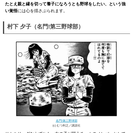
たとえ親と縁を切って養子になろうとも野球をしたい、という強
い覚悟
には心を揺さぶられます。
村下 夕子（名門!第三野球部）
名門!第三野球部
(c) むつ利之／講談社