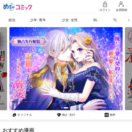
ログイン
会員登録
総合
少年･青年
少女･女性
BL
TL
オリジナル
独占･先行
無料
おすすめ漫画