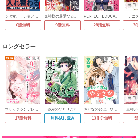
毎日
シタ女、サレ妻と入れ替わる～クズ夫に代理で復讐しまーす～
鬼神様の最愛なるお嫁様
PERFECT EDUCATION～恋愛初心者は最後まで知りたい
テニ
6話無料
9話無料
28話無料
3
ロングセラー
毎日
マリッジシンデレラ 拾われた花嫁は一途な副社長に溺愛される
薬屋のひとりごと
おとなの恋は、やぶさかにつき。
軍神と
17話無料
無料試し読み
13冊分無料
5