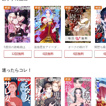
毎日
無料
5度目の政略婚は、私を憎むあなたと
追放悪女アイーダの正義～死亡確定の悪役令嬢は夫の愛より改革を所望する～
オークの樹の下
12話無料
6話無料
4話無料
4
迷ったらコレ！