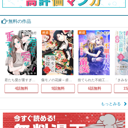
無料の作品
君たち愛が重すぎる。(話売り)
傷モノの花嫁～虐げられた私が、皇國の鬼神に見初められた理由～ 分冊版
捨てられた不細工夫人は天才魔術師に溺愛される
4話無料
9話無料
6話無料
1
もっとみる