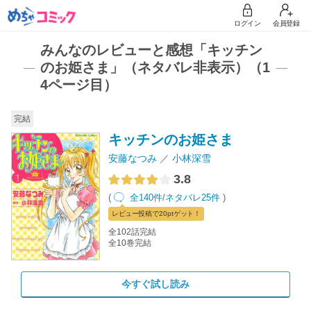
ログイン
会員登録
みんなのレビューと感想「キッチン
のお姫さま」（ネタバレ非表示）（1
4ページ目）
完結
キッチンのお姫さま
安藤なつみ
小林深雪
3.8
(
全140件
/
ネタバレ25件
)
レビュー
投稿で20pt
ゲット！
全102話完結
全10巻完結
今すぐ試し読み