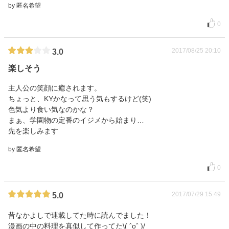
by 匿名希望
0
2017/08/25 20:10
3.0
楽しそう
主人公の笑顔に癒されます。
ちょっと、KYかなって思う気もするけど(笑)
色気より食い気なのかな？
まぁ、学園物の定番のイジメから始まり…
先を楽しみます
by 匿名希望
0
2017/07/29 15:49
5.0
昔なかよしで連載してた時に読んでました！
漫画の中の料理を真似して作ってた\( ˆoˆ )/