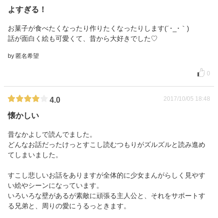
よすぎる！
お菓子が食べたくなったり作りたくなったりします(´･_･｀)
話が面白く絵も可愛くて、昔から大好きでした♡
by 匿名希望
0
2017/10/05 18:48
4.0
懐かしい
昔なかよしで読んでました。
どんなお話だったけっとすこし読むつもりがズルズルと読み進め
てしまいました。
すこし悲しいお話をありますが全体的に少女まんがらしく見やす
い絵やシーンになっています。
いろいろな壁があるが素敵に頑張る主人公と、それをサポートす
る兄弟と、周りの愛にうるっときます。