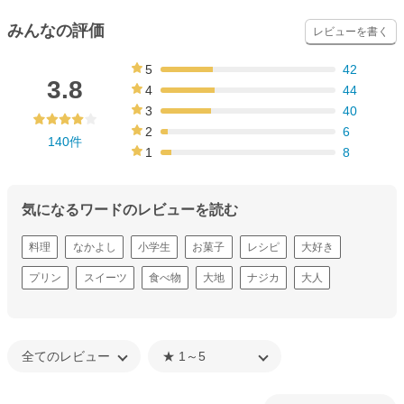
みんなの評価
レビューを書く
5
42
30%
3.8
4
44
31%
3
40
29%
2
6
140件
4%
1
8
6%
気になるワードのレビューを読む
料理
なかよし
小学生
お菓子
レシピ
大好き
プリン
スイーツ
食べ物
大地
ナジカ
大人