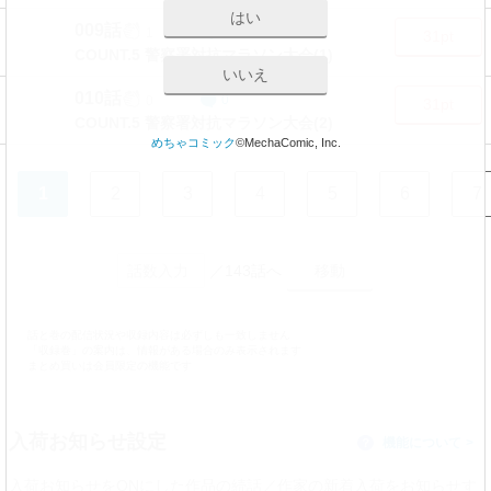
はい
009話
1
0
31pt
COUNT.5 警察署対抗マラソン大会(1)
いいえ
010話
0
0
31pt
COUNT.5 警察署対抗マラソン大会(2)
めちゃコミック
©MechaComic, Inc.
1
2
3
4
5
6
7
／143話へ
話と巻の配信状況や収録内容は必ずしも一致しません
「収録巻」の案内は、情報がある場合のみ表示されます
まとめ買いは会員限定の機能です
入荷お知らせ設定
機能について
？
入荷お知らせをONにした作品の続話／作家の新着入荷をお知らせす