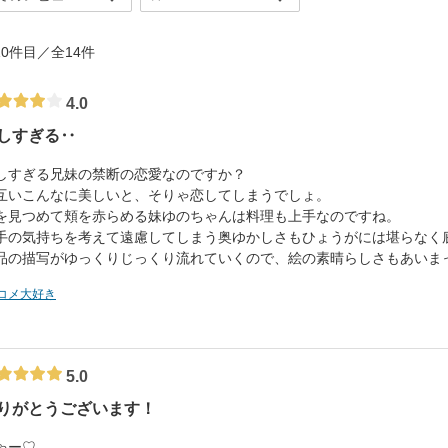
- 10件目／全14件
4.0
しすぎる‥
しすぎる兄妹の禁断の恋愛なのですか？
互いこんなに美しいと、そりゃ恋してしまうでしょ。
を見つめて頬を赤らめる妹ゆのちゃんは料理も上手なのですね。
手の気持ちを考えて遠慮してしまう奥ゆかしさもひょうがには堪らなく
品の描写がゆっくりじっくり流れていくので、絵の素晴らしさもあいま
コメ大好き
5.0
りがとうございます！
ゃー♡