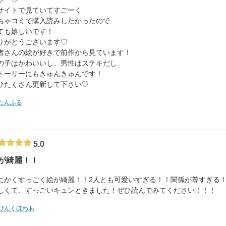
サイトで見ていてすごーく
ちゃコミで購入読みしたかったので
ても嬉しいです！
りがとうございます♡
者さんの絵が好きで前作から見ています！
の子はかわいいし、男性はステキだし
トーリーにもきゅんきゅんです！
ひたくさん更新して下さい♡
たんふる
5.0
が綺麗！！
にかくすっごく絵が綺麗！！2人とも可愛いすぎる！！関係が尊すぎる
しくて、すっごいキュンときました！ぜひ読んでみてください！！！
ぴんくほわあ