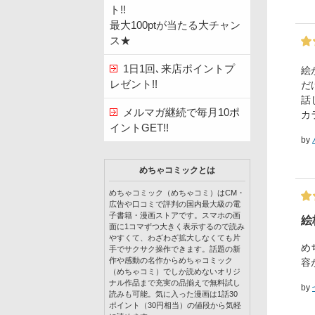
ト!!
最大100ptが当たる大チャン
ス★
1日1回､来店ポイントプ
絵
レゼント!!
だ
話
メルマガ継続で毎月10ポ
カ
イントGET!!
by
めちゃコミックとは
めちゃコミック（めちゃコミ）はCM・
広告や口コミで評判の国内最大級の電
子書籍・漫画ストアです。スマホの画
絵
面に1コマずつ大きく表示するので読み
やすくて、わざわざ拡大しなくても片
め
手でサクサク操作できます。話題の新
作や感動の名作からめちゃコミック
容
（めちゃコミ）でしか読めないオリジ
ナル作品まで充実の品揃えで無料試し
by
読みも可能。気に入った漫画は1話30
ポイント（30円相当）の値段から気軽