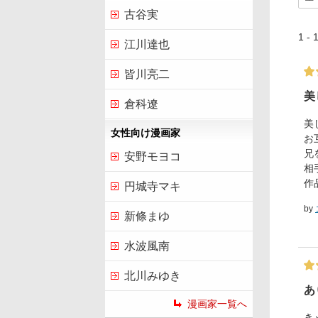
古谷実
1 
江川達也
皆川亮二
美
倉科遼
美
女性向け漫画家
お
兄
安野モヨコ
相
作
円城寺マキ
by
新條まゆ
水波風南
北川みゆき
あ
漫画家一覧へ
き