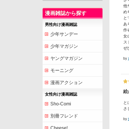
他
め
漫画雑誌から探す
と
あ
男性向け漫画雑誌
作
少年サンデー
女
ス
少年マガジン
ぜ
ヤングマガジン
by
モーニング
漫画アクション
絵
女性向け漫画雑誌
と
Sho-Comi
さ
別冊フレンド
by
Cheese!