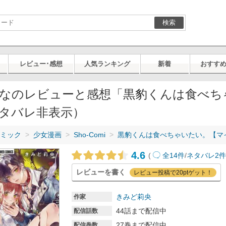
検索
レビュー･感想
人気ランキング
新着
おすす
なのレビューと感想「黒豹くんは食べち
タバレ非表示）
ミック
少女漫画
Sho-Comi
黒豹くんは食べちゃいたい。【マ
4.6
(
全14件
/
ネタバレ2
レビューを書く
レビュー投稿で20ptゲット！
きみど莉央
作家
44話まで配信中
配信話数
27巻まで配信中
配信巻数