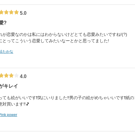
5.0
愛?
れが恋愛なのかは私にはわからないけどとても恋愛みたいですね!(?)
にとってこういう恋愛してみたいなーとかと思ってました!
鮭たかな
4.0
がキレイ
っても絵がいいです❗気にいりました‼️男の子の絵がめちゃいいです❗紙
絶対買います‼️🎵
Pink power