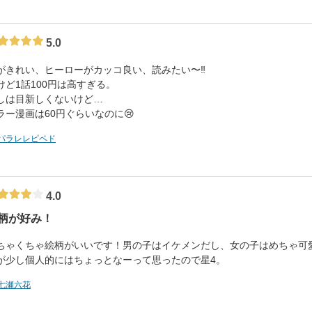
5.0
がきれい、ヒーローがカッコ良い、読みたい〜‼️
けど1話100円は高すぎる。
しは目新しくないけど…
ラー漫画は60円ぐらいなのに😢
パラレレピペド
4.0
柄が好み！
ちゃくちゃ絵柄がいいです！男の子はイケメンだし、女の子はめちゃ可愛
が少し個人的にはちょっとなーって思ったので星4。
七瀬六花