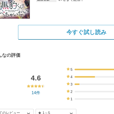
今すぐ試し読み
んなの評価
5
64%
4.6
4
29%
3
7%
2
14件
0%
1
0%