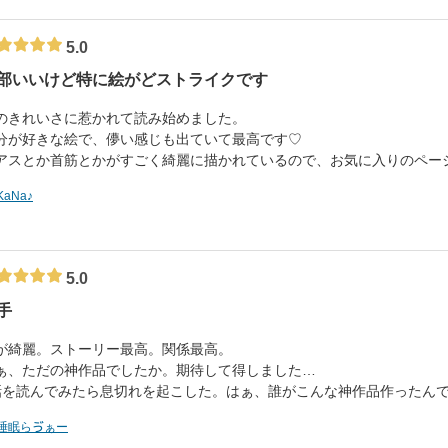
5.0
部いいけど特に絵がどストライクです
のきれいさに惹かれて読み始めました。
分が好きな絵で、儚い感じも出ていて最高です♡
アスとか首筋とかがすごく綺麗に描かれているので、お気に入りのページ
KaNa♪
5.0
手
が綺麗。ストーリー最高。関係最高。
ぁ、ただの神作品でしたか。期待して得しました…
話を読んでみたら息切れを起こした。はぁ、誰がこんな神作品作ったん
睡眠らゔぁー