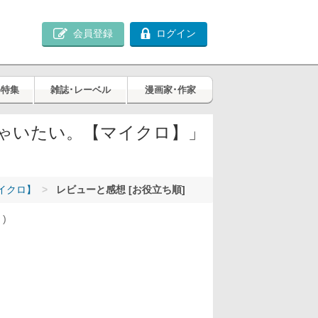
会員登録
ログイン
め特集
雑誌･レーベル
漫画家･作家
ゃいたい。【マイクロ】」
イクロ】
レビューと感想 [お役立ち順]
件
)