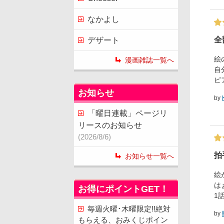
なかよし
全
デザート
絵
漫画雑誌一覧へ
自
ピ
お知らせ
by
「曜日連載」ページリ
リースのお知らせ
(2026/8/6)
拍
お知らせ一覧へ
絵
は
お得にポイントGET！
1
毎週火曜･木曜限定!!絶対
by
もらえる、おみくじポイン