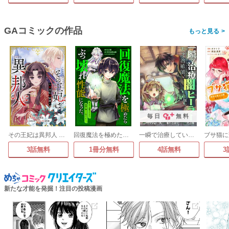
GAコミックの作品
>
毎日
無料
その王妃は異邦人 ～東方妃婚姻譚～【分冊版】(コミック)
回復魔法を極めたらぶっ壊れ性能になった。妾の子と迫害されるので実家に頼らず生きていく!【分冊版】(コミック)
一瞬で治療していたのに役立たずと追放された天才治癒師、闇ヒーラーとして楽しく生きる【分冊版】(コミック)
3話無料
1冊分無料
4話無料
3
新たな才能を発掘！注目の投稿漫画