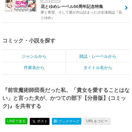
花とゆめレーベル50周年記念特集
夢と希望、そして愛が沢山詰まった少女漫画誌『花
とゆめ』
コミック・小説を探す
ジャンルから
雑誌・レーベルから
作家名から
タイトル名から
『前世魔術師団長だった私、「貴女を愛することはな
い」と言った夫が、かつての部下【分冊版】(コミッ
ク)』を共有する
LINEで送る
ポスト
B!
URLをコピー
ブックマーク