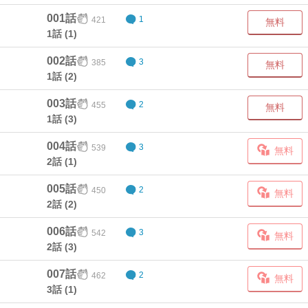
001話
421
1
無料
1話 (1)
002話
385
3
無料
1話 (2)
003話
455
2
無料
1話 (3)
004話
539
3
無料
2話 (1)
005話
450
2
無料
2話 (2)
006話
542
3
無料
2話 (3)
007話
462
2
無料
3話 (1)