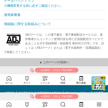
データバックアップ
※機種変更する前に必ずご確認ください。
漫画家募集
海賊版に関する取組みについて
ABJマークは、この電子書店・電子書籍配信サービスが、著
作権者からコンテンツ使用許諾を得た正規版配信サービスで
あることを示す登録商標（登録番号 第6091713号）です。詳
しくは［ABJマーク］または［電子出版制作・流通協議会］
で検索してください。
▲ このページの先頭へ
会員限定：15話まで毎日無料
ホーム
ガイド
ジャンル
検索
曜日連載
メニュー
利用規約
特定商取引法
利用者情報の外部送信
プライバシーポリシー
会社概要
会員限定：15話まで毎日無料
めちゃコミック©MechaComic, Inc.