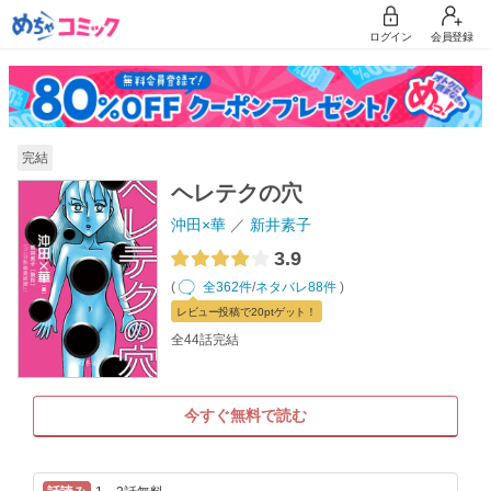
ログイン
会員登録
完結
ヘレテクの穴
沖田×華
新井素子
3.9
(
全362件
/
ネタバレ88件
)
レビュー
投稿で20pt
ゲット！
全44話完結
今すぐ無料で読む