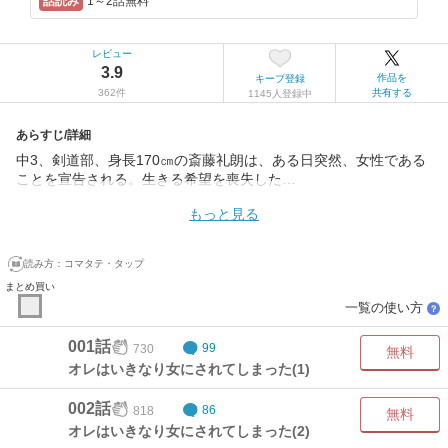
1～2話無料
レビュー
3.9
作品を
キープ登録
362件
共有する
1145人登録中
あらすじ/詳細
中3、剣道部、身長170㎝の斎藤礼朗は、ある日突然、女性である
ことを宣告される。生きる希望を喪失した…
もっと見る
読み方：
コマタテ・タップ
まとめ買い
一覧の使い方
？
001話
730
99
無料
オレはいきなり女にされてしまった(1)
002話
818
86
無料
オレはいきなり女にされてしまった(2)