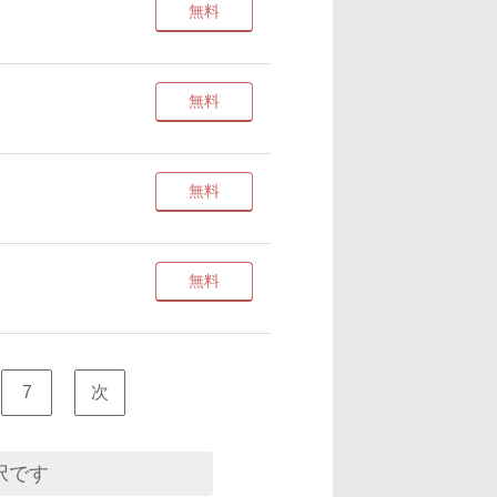
無料
無料
無料
無料
7
次
択です