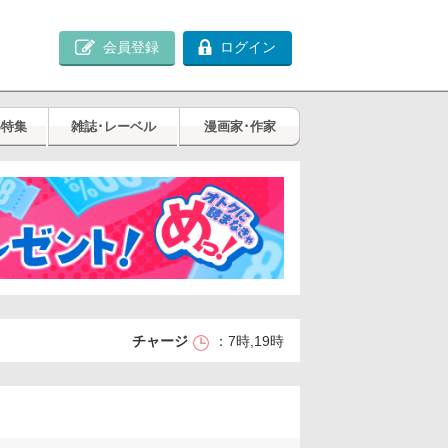
会員登録
ログイン
め特集
雑誌･レーベル
漫画家･作家
チャージ
7時,19時