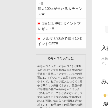
ト!!
最大100ptが当たる大チャン
ス★
1日1回､来店ポイントプ
レゼント!!
メルマガ継続で毎月10ポ
イントGET!!
入
入荷
めちゃコミックとは
す。
めちゃコミック（めちゃコミ）はCM・
広告や口コミで評判の国内最大級の電
子書籍・漫画ストアです。スマホの画
面に1コマずつ大きく表示するので読み
み
やすくて、わざわざ拡大しなくても片
手でサクサク操作できます。話題の新
作や感動の名作からめちゃコミック
（めちゃコミ）でしか読めないオリジ
ナル作品まで充実の品揃えで無料試し
読みも可能。気に入った漫画は1話30
是
ポイント（30円相当）の値段から気軽