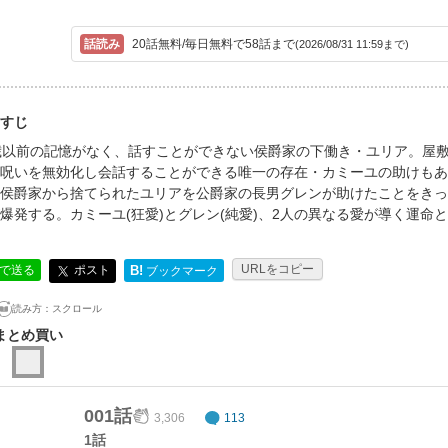
20話無料/毎日無料で58話まで
(2026/08/31 11:59まで)
すじ
歳以前の記憶がなく、話すことができない侯爵家の下働き・ユリア。屋
呪いを無効化し会話することができる唯一の存在・カミーユの助けもあ
侯爵家から捨てられたユリアを公爵家の長男グレンが助けたことをきっ
爆発する。カミーユ(狂愛)とグレン(純愛)、2人の異なる愛が導く運命と
URLをコピー
ポスト
Eで送る
B!
ブックマーク
読み方：
スクロール
まとめ買い
001話
3,306
113
1話