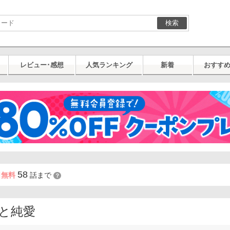
検索
レビュー･感想
人気ランキング
新着
おすす
58
日無料
話まで
？
と純愛