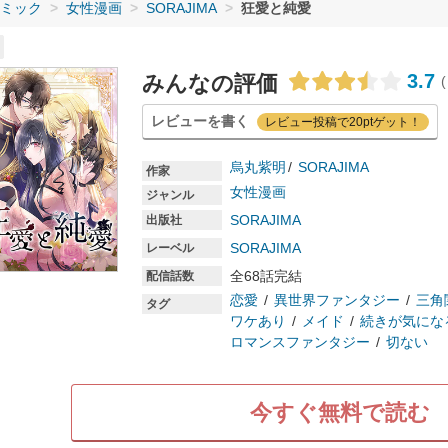
ミック
女性漫画
SORAJIMA
狂愛と純愛
3.7
みんなの評価
(
レビューを書く
レビュー投稿で20ptゲット！
烏丸紫明
SORAJIMA
作家
女性漫画
ジャンル
SORAJIMA
出版社
SORAJIMA
レーベル
全68話完結
配信話数
恋愛
異世界ファンタジー
三角
タグ
ワケあり
メイド
続きが気にな
ロマンスファンタジー
切ない
今すぐ無料で読む