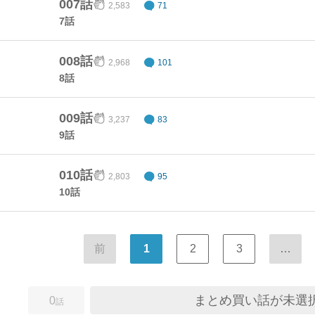
007話
2,583
71
7話
008話
2,968
101
8話
009話
3,237
83
9話
010話
2,803
95
10話
前
1
2
3
…
まとめ買い話が未選
0
話