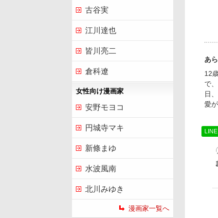
古谷実
江川達也
皆川亮二
あら
倉科遼
12
で、
女性向け漫画家
日、
愛が
安野モヨコ
円城寺マキ
LIN
新條まゆ
水波風南
北川みゆき
漫画家一覧へ