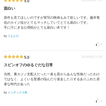
2025/04/01 7:25
5.0
面白い
原作も見てほしいのですが実写の映画もみて欲しいです。藤井竜
也のカイジ役がとてもマッチしていてとても面白いです。
手に汗にぎる心理戦がとても面白い本です！
by
うんただ
0
2024/09/21 6:38
5.0
スピンオフのゆるぐだな日常
当然、裏カジノ支配人だった一条も昔からあんな性格だったわけ
ではなく、よくいる普通の悩んだり迷走したりするありふれた若
者な時代があった
by
インデックス民
0