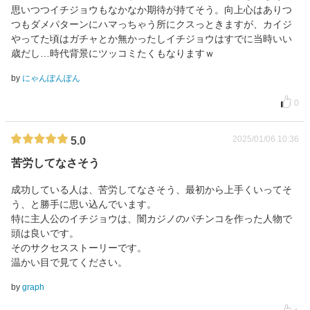
思いつつイチジョウもなかなか期待が持てそう。向上心はありつ
つもダメパターンにハマっちゃう所にクスっときますが、カイジ
やってた頃はガチャとか無かったしイチジョウはすでに当時いい
歳だし…時代背景にツッコミたくもなりますｗ
by
にゃんぽんぽん
0
2025/01/06 10:36
5.0
苦労してなさそう
成功している人は、苦労してなさそう、最初から上手くいってそ
う、と勝手に思い込んでいます。
特に主人公のイチジョウは、闇カジノのパチンコを作った人物で
頭は良いです。
そのサクセスストーリーです。
温かい目で見てください。
by
graph