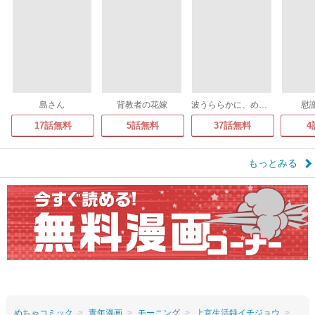
島さん
背教者の花嫁
波うららかに、めおと日和
慰
17話無料
5話無料
37話無料
4
もっとみる
めちゃコミック
青年漫画
モーニング
上京生活録イチジョウ