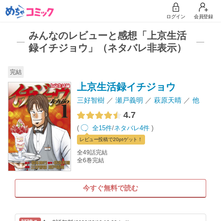
ログイン
会員登録
みんなのレビューと感想「上京生活
録イチジョウ」（ネタバレ非表示）
完結
上京生活録イチジョウ
三好智樹
瀬戸義明
萩原天晴
他
4.7
(
全15件
/
ネタバレ4件
)
レビュー
投稿で20pt
ゲット！
全49話完結
全6巻完結
今すぐ無料で読む