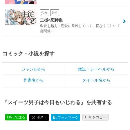
少女
女性
主従×恋特集
敬愛を越えて恋愛に発展していく、切なくて甘い主
従関係…
コミック・小説を探す
ジャンルから
雑誌・レーベルから
作家名から
タイトル名から
『スイーツ男子は今日もいじわる』を共有する
LINEで送る
ポスト
B!
URLをコピー
ブックマーク