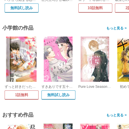
無料試し読み
10話無料
2
小学館の作品
>
ずっと好きだったくせに
すきありです五十嵐先輩【マイクロ】
Pure Love Seasons2 桜～春・出会い～
初め
1話無料
無料試し読み
おすすめ作品
>