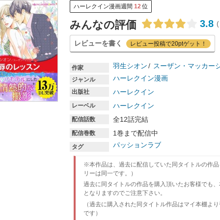
ハーレクイン漫画週間
12
位
3.8
みんなの評価
(
レビューを書く
レビュー投稿で20ptゲット！
羽生シオン
スーザン・マッカー
作家
ハーレクイン漫画
ジャンル
ハーレクイン
出版社
ハーレクイン
レーベル
全12話完結
配信話数
1巻まで配信中
配信巻数
パッションラブ
タグ
※本作品は、過去に配信していた同タイトルの作品
リーは同一です。）
過去に同タイトルの作品を購入頂いたお客様でも、
となりますのでご注意下さい。
（過去に購入された同タイトル作品はマイ本棚より
です）