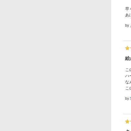
早
あ
by
絵
こ
ハ
な
こ
by