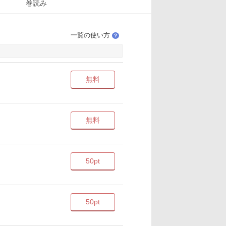
巻読み
一覧の使い方
？
無料
無料
50pt
50pt