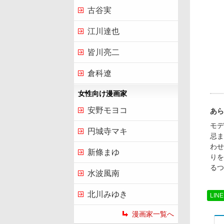
古谷実
江川達也
皆川亮二
倉科遼
女性向け漫画家
安野モヨコ
あら
モデ
円城寺マキ
忌ま
わせ
新條まゆ
りを
るつ
水波風南
北川みゆき
LIN
漫画家一覧へ