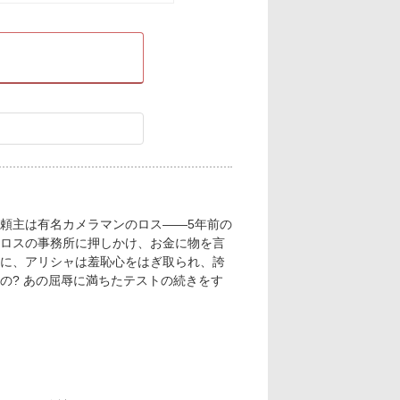
頼主は有名カメラマンのロス――5年前の
ロスの事務所に押しかけ、お金に物を言
に、アリシャは羞恥心をはぎ取られ、誇
の? あの屈辱に満ちたテストの続きをす