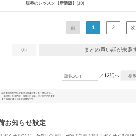
屈辱のレッスン【新装版】(10)
前
1
2
次
まとめ買い話が未選
0
話
／12話へ
話と巻の配信状況や収録内容は必ずしも一致しません
「収録巻」の案内は、情報がある場合のみ表示されます
まとめ買いは会員限定の機能です
荷お知らせ設定
お知らせをONにした作品の続話／作家の新着入荷をお知らせする便利