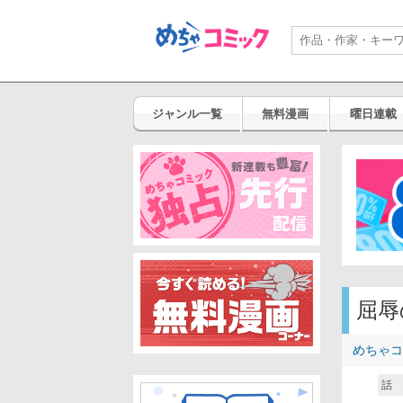
ジャンル一覧
無料漫画
曜日連載
屈辱
めちゃコ
話 