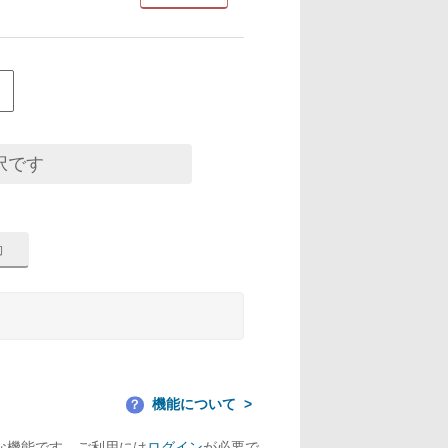
択です
機能について
？
な機能です。ご利用には
ログイン
が必要で