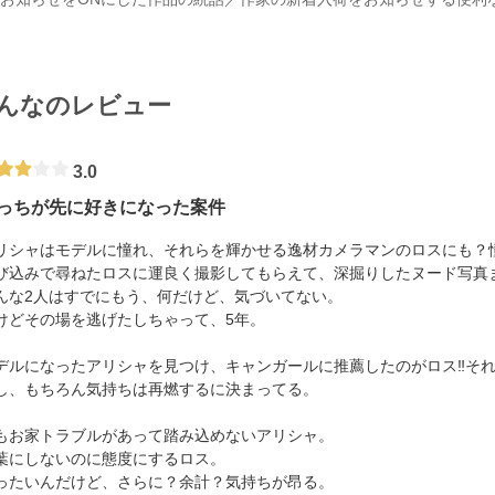
んなのレビュー
3.0
っちが先に好きになった案件
リシャはモデルに憧れ、それらを輝かせる逸材カメラマンのロスにも？
び込みで尋ねたロスに運良く撮影してもらえて、深掘りしたヌード写真
んな2人はすでにもう、何だけど、気づいてない。
けどその場を逃げたしちゃって、5年。
デルになったアリシャを見つけ、キャンガールに推薦したのがロス‼︎そ
し、もちろん気持ちは再燃するに決まってる。
もお家トラブルがあって踏み込めないアリシャ。
葉にしないのに態度にするロス。
ったいんだけど、さらに？余計？気持ちが昂る。