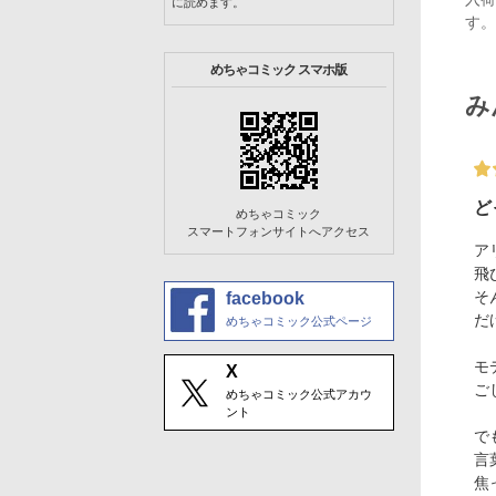
に読めます。
す。
めちゃコミック スマホ版
み
ど
めちゃコミック
スマートフォンサイトへアクセス
ア
飛
そ
facebook
だ
めちゃコミック公式ページ
モ
X
ご
めちゃコミック公式アカウ
ント
で
言
焦