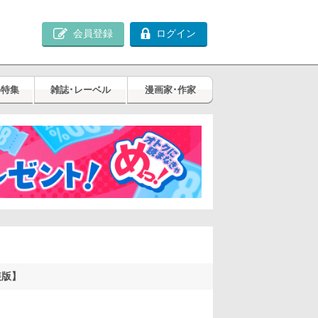
会員登録
ログイン
め特集
雑誌･レーベル
漫画家･作家
装版】