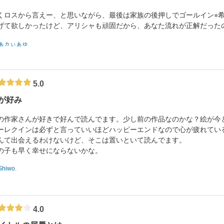
くロスから言えー、と思いながら、最後は家族の後押しでゴールイン⭐︎
げて欲しかったけど、アリシャも頑固だから、あなた流れが正解だった
ぁヵぃぁゅ
5.0
が好み
の作家さんが好きで好んで読んでます。少し前の作品なのかな？絵が今
ーレクインは必ずと言っていいほどハッピーエンドなので心が疲れてい
んて出会えるわけないけど、そこは置いといて読んでます。
の子も早く幸せにならないかな。
Shiwo.
4.0