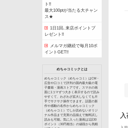
ト!!
最大100ptが当たる大チャン
ス★
1日1回､来店ポイントプ
レゼント!!
メルマガ継続で毎月10ポ
イントGET!!
めちゃコミックとは
めちゃコミック（めちゃコミ）はCM・
広告や口コミで評判の国内最大級の電
子書籍・漫画ストアです。スマホの画
面に1コマずつ大きく表示するので読み
やすくて、わざわざ拡大しなくても片
手でサクサク操作できます。話題の新
作や感動の名作からめちゃコミック
（めちゃコミ）でしか読めないオリジ
入
ナル作品まで充実の品揃えで無料試し
読みも可能。気に入った漫画は1話30
ポイント（30円相当）の値段から気軽
入荷