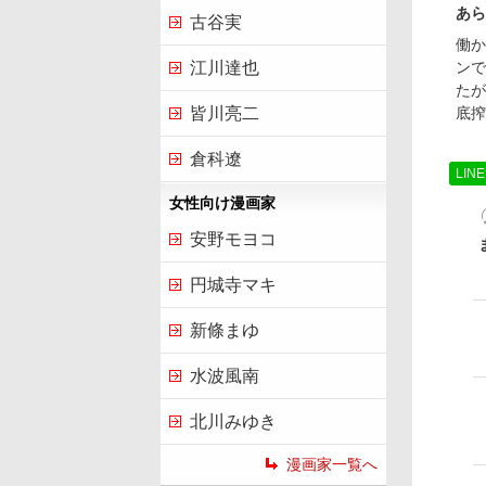
あら
古谷実
働か
ンで
江川達也
たが
底搾
皆川亮二
倉科遼
LIN
女性向け漫画家
安野モヨコ
円城寺マキ
新條まゆ
水波風南
北川みゆき
漫画家一覧へ