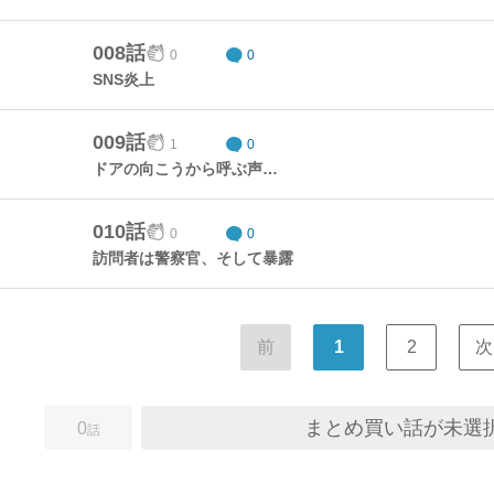
008話
0
0
SNS炎上
009話
1
0
ドアの向こうから呼ぶ声…
010話
0
0
訪問者は警察官、そして暴露
前
1
2
次
まとめ買い話が未選
0
話