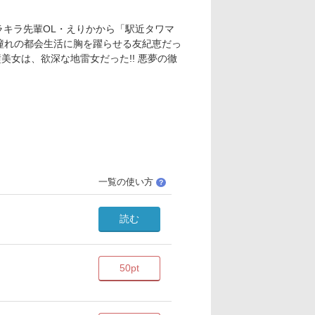
ラキラ先輩OL・えりかから「駅近タワマ
と憧れの都会生活に胸を躍らせる友紀恵だっ
美女は、欲深な地雷女だった!! 悪夢の徹
一覧の使い方
？
読む
50pt