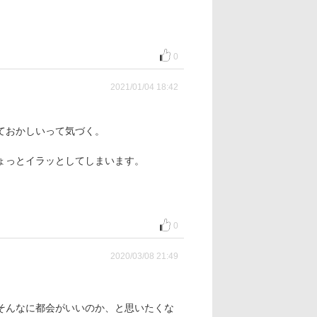
0
2021/01/04 18:42
ておかしいって気づく。
ょっとイラッとしてしまいます。
0
2020/03/08 21:49
そんなに都会がいいのか、と思いたくな