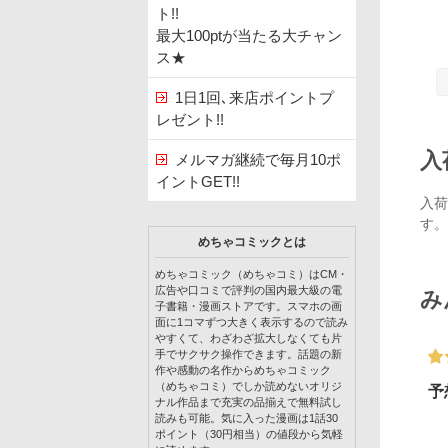
ト!!
最大100ptが当たる大チャン
ス★
1日1回､来店ポイントプ
レゼント!!
入
メルマガ継続で毎月10ポ
イントGET!!
入荷
す。
めちゃコミックとは
めちゃコミック（めちゃコミ）はCM・
広告や口コミで評判の国内最大級の電
み
子書籍・漫画ストアです。スマホの画
面に1コマずつ大きく表示するので読み
やすくて、わざわざ拡大しなくても片
手でサクサク操作できます。話題の新
作や感動の名作からめちゃコミック
（めちゃコミ）でしか読めないオリジ
予
ナル作品まで充実の品揃えで無料試し
読みも可能。気に入った漫画は1話30
ポイント（30円相当）の値段から気軽