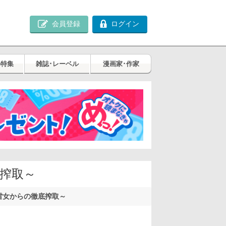
会員登録
ログイン
め特集
雑誌･レーベル
漫画家･作家
搾取～
雷女からの徹底搾取～