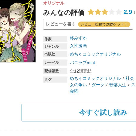
オリジナル
2.9
みんなの評価
(
レビューを書く
レビュー投稿で20ptゲット！
柊みずか
作家
女性漫画
ジャンル
めちゃコミックオリジナル
出版社
バニラブmint
レーベル
全12話完結
配信話数
めちゃコミックオリジナル
社会
タグ
女の争い
ダーク
転落人生
ス
金曜
今すぐ試し読み