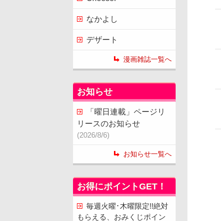
なかよし
デザート
漫画雑誌一覧へ
お知らせ
「曜日連載」ページリ
リースのお知らせ
(2026/8/6)
お知らせ一覧へ
お得にポイントGET！
毎週火曜･木曜限定!!絶対
もらえる、おみくじポイン