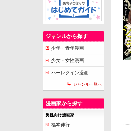
ジャンルから探す
少年・青年漫画
少女・女性漫画
ハーレクイン漫画
ジャンル一覧へ
漫画家から探す
男性向け漫画家
福本伸行