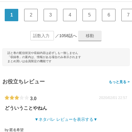
1
2
3
4
5
6
7
／1058話へ
話と巻の配信状況や収録内容は必ずしも一致しません
「収録巻」の案内は、情報がある場合のみ表示されます
まとめ買いは会員限定の機能です
お役立ちレビュー
>
2020/02/01 22:57
3.0
どういうことやねん
ネタバレ レビューを表示する
by 匿名希望