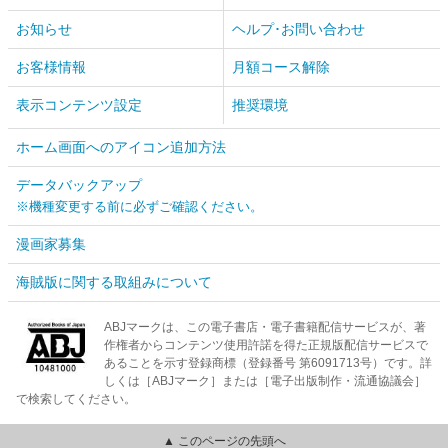
お知らせ
ヘルプ･お問い合わせ
お客様情報
月額コース解除
表示コンテンツ設定
推奨環境
ホーム画面へのアイコン追加方法
データバックアップ
※機種変更する前に必ずご確認ください。
漫画家募集
海賊版に関する取組みについて
ABJマークは、この電子書店・電子書籍配信サービスが、著
作権者からコンテンツ使用許諾を得た正規版配信サービスで
あることを示す登録商標（登録番号 第6091713号）です。詳
しくは［ABJマーク］または［電子出版制作・流通協議会］
で検索してください。
▲ このページの先頭へ