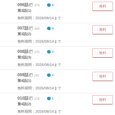
006話
379
8
無料
第3話(1)
無料期間：2026/08/14まで
007話
306
9
無料
第3話(2)
無料期間：2026/08/14まで
008話
370
9
無料
第3話(3)
無料期間：2026/08/14まで
009話
297
4
無料
第4話(1)
無料期間：2026/08/14まで
010話
278
5
無料
第4話(2)
無料期間：2026/08/14まで