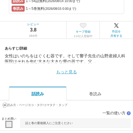
1～54話無料
(2026/08/14 10:00まで)
1～5巻無料
(2026/08/15 0:00まで)
レビュー
3.8
作品を
キープ登録
484件
共有する
1142人登録中
あらすじ/詳細
女性はいのちをはぐくむ器です。そして響子先生の山野産婦人科
医院はそれを包む大きな大きな愛の器です。父…
もっと見る
話読み
巻読み
読み方：
ページヨコ・タテ/コマタテ・タップ
一覧の使い方
？
まとめ買い
話と巻の重複購入にご注意ください