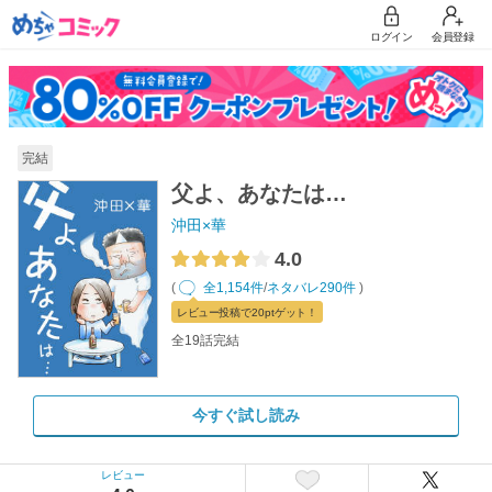
ログイン
会員登録
完結
父よ、あなたは…
沖田×華
4.0
(
全1,154件
/
ネタバレ290件
)
レビュー
投稿で20pt
ゲット！
全19話完結
今すぐ試し読み
レビュー