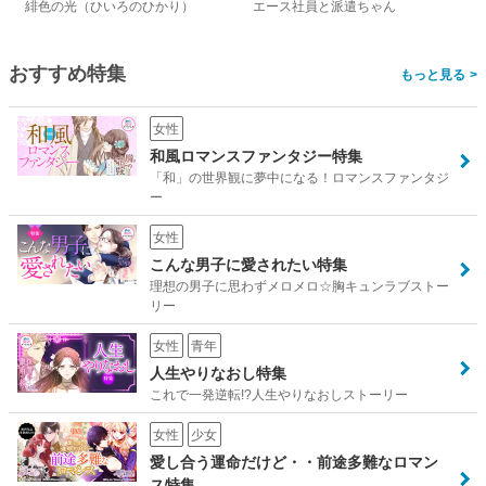
緋色の光（ひいろのひかり）
エース社員と派遣ちゃん
おすすめ特集
>
女性
和風ロマンスファンタジー特集
「和」の世界観に夢中になる！ロマンスファンタジ
ー
女性
こんな男子に愛されたい特集
理想の男子に思わずメロメロ☆胸キュンラブストー
リー
女性
青年
人生やりなおし特集
これで一発逆転!?人生やりなおしストーリー
女性
少女
愛し合う運命だけど・・前途多難なロマン
ス特集