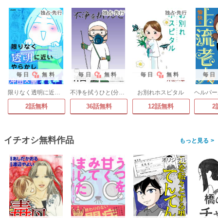
毎日
無料
毎日
無料
毎日
無料
毎日
限りなく透明に近いやらかし
不浄を拭うひと(分冊版)
お別れホスピタル
2話無料
36話無料
12話無料
2
イチオシ無料作品
>