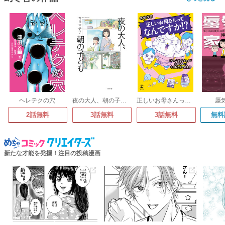
ヘレテクの穴
夜の大人、朝の子ども
正しいお母さんってなんですか!? 「ちゃんとしなきゃ」が止まらない! 今日も子育て迷走中
蜃
2話無料
3話無料
3話無料
無料
新たな才能を発掘！注目の投稿漫画