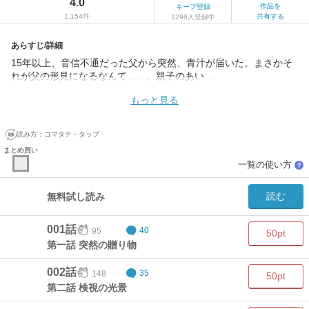
4.0
作品を
キープ登録
1,154件
共有する
1298人登録中
あらすじ/詳細
15年以上、音信不通だった父から突然、青汁が届いた。まさかそ
れが父の形見になるなんて……。親子のあい…
もっと見る
読み方：
コマタテ・タップ
まとめ買い
一覧の使い方
？
読む
無料試し読み
001話
95
40
50pt
第一話 突然の贈り物
002話
148
35
50pt
第二話 検視の光景