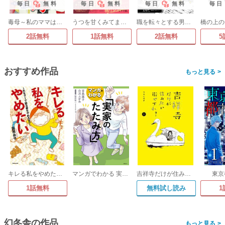
毎日
無料
毎日
無料
毎日
無料
毎日
毒母～私のママは世界一～
うつを甘くみてました #拡散希望#双極性障害#受け入れる#人生
職を転々とする男、てんてん。
2話無料
1話無料
2話無料
5
おすすめ作品
>
キレる私をやめたい ～夫をグーで殴る妻をやめるまで～
マンガでわかる 実家のたたみ方
吉祥寺だけが住みたい街ですか?
東京
1話無料
無料試し読み
1
幻冬舎の作品
>