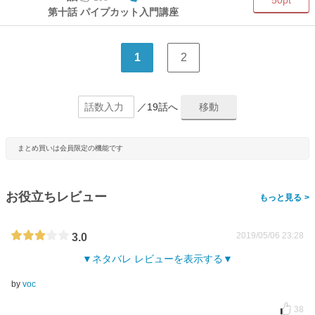
50pt
第十話 パイプカット入門講座
1
2
／19話へ
まとめ買いは会員限定の機能です
お役立ちレビュー
>
2019/05/06 23:28
3.0
ネタバレ レビューを表示する
by
voc
38