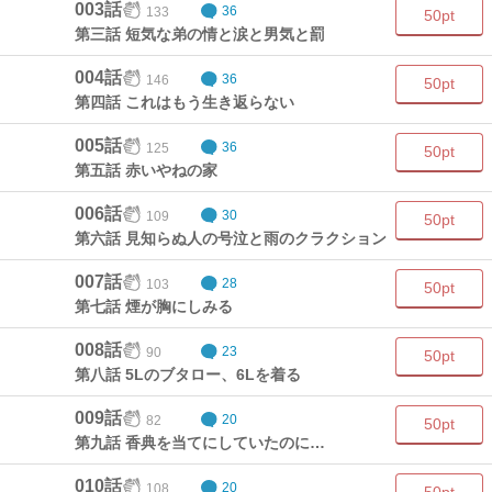
003話
133
36
50pt
第三話 短気な弟の情と涙と男気と罰
004話
146
36
50pt
第四話 これはもう生き返らない
005話
125
36
50pt
第五話 赤いやねの家
006話
109
30
50pt
第六話 見知らぬ人の号泣と雨のクラクション
007話
103
28
50pt
第七話 煙が胸にしみる
008話
90
23
50pt
第八話 5Lのブタロー、6Lを着る
009話
82
20
50pt
第九話 香典を当てにしていたのに…
010話
108
20